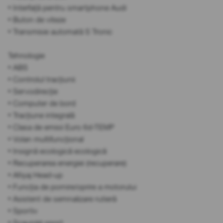
• Interfață pentru smartphone Audi
• Buton de viteze
• Transmisie automată S Tronic
Tehnologie
• ABS
• Controlul tracțiunii
• Servodirecție
• Computer de bord
• Tracțiune integrală
• Clasa de emisii Euro 6d-TEMP
• Volan multifuncțional
• Insignă ecologică ecologică
• Recuperarea energiei (recuperare)
• Afișaj Head-up
• Funcția de pornire/oprire a motorului
• Asistent de semnalizare rutieră
• Sportiv
• Scaun(e) sport