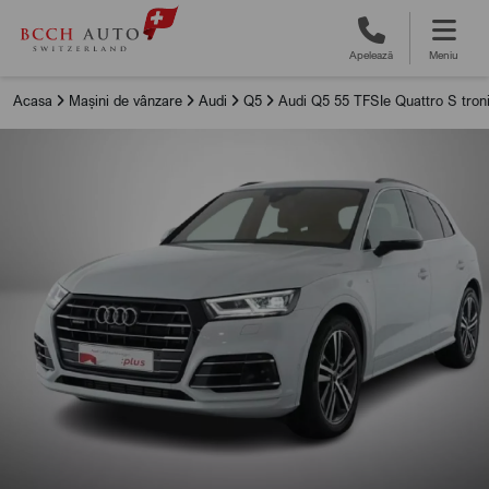
Apelează
Meniu
Acasa
Mașini de vânzare
Audi
Q5
Audi Q5 55 TFSIe Quattro S troni