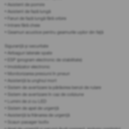
• Asistent de pornire
• Asistent de fază lungă
• Faruri de fază lungă fără orbire
• Intrare fără cheie
• Geamuri acustice pentru geamurile ușilor din față
Siguranță și securitate
• Airbaguri laterale spate
• ESP (program electronic de stabilitate)
• Imobilizator electronic
• Monitorizarea presiunii în pneuri
• Asistență la unghiul mort
• Sistem de avertizare la părăsirea benzii de rulare
• Sistem de avertizare în caz de coliziune
• Lumini de zi cu LED
• Sistem de apel de urgență
• Asistență la frânarea de urgență
• Scaun pasager Isofix
• Apel de urgență și servicii Audi connect, inclusiv controlul