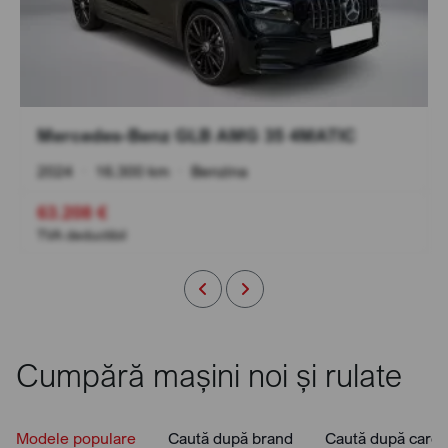
Mercedes-Benz GLB AMG 35 4MATIC
2024
•
16.300 km
•
Benzina
63.208 €
TVA deductibil
Cumpără mașini noi și rulate
Modele populare
Caută după brand
Caută după caros