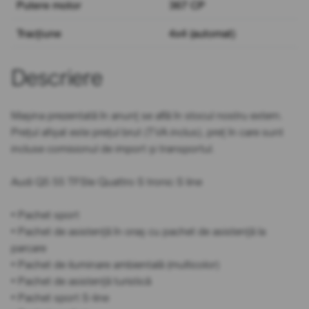
Putere motor
367 CP
Tracțiune
4x4 (automat)
Descriere
Mașina prezentată în anunț se află în stocul nostru extern.
Prețul afișat este prețul brut (TVA inclus), preț în care sunt
incluse comisionul de import și transportul.
Audi Q5 55 TFSIe Quattro S tronic S line
• Pachet sport
• Pachet de asistență în oraș cu pachet de asistență la
parcare
• Pachet de iluminare ambientală (multicolor)
• Pachet de asistență turistică
• Pachet sport S-line