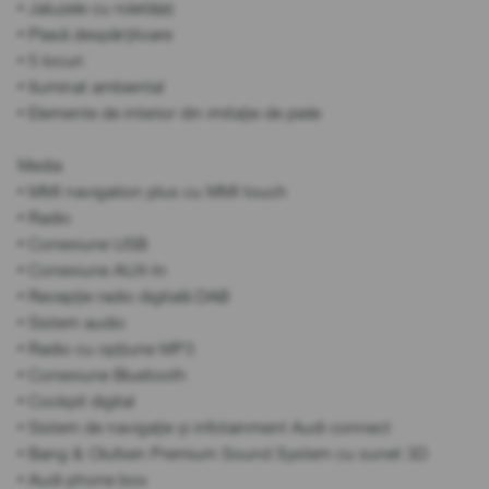
• Jaluzele cu roletă(e)
• Plasă despărțitoare
• 5 locuri
• Iluminat ambiental
• Elemente de interior din imitație de piele
Media
• MMI navigation plus cu MMI touch
• Radio
• Conexiune USB
• Conexiune AUX-In
• Recepție radio digitală DAB
• Sistem audio
• Radio cu opțiune MP3
• Conexiune Bluetooth
• Cockpit digital
• Sistem de navigație și infotainment Audi connect
• Bang & Olufsen Premium Sound System cu sunet 3D
• Audi phone box