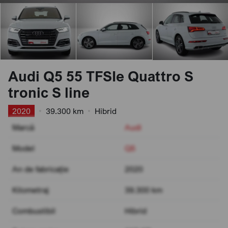
Audi Q5 55 TFSIe Quattro S
tronic S line
2020
•
39.300 km
•
Hibrid
Marcă
Audi
Model
Q5
An de fabricație
2020
Kilometraj
39.300 km
Combustibil
Hibrid