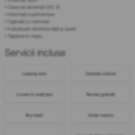
• Clasa de eficiență C02: B
• Informații suplimentare
• Oglindă cu memorie
• Indicatoare dinamice față și spate
• Tapițerie în negru
Servicii incluse
Leasing auto
Garanție extinsă
Livrare în toată țara
Revizie gratuită
Buy-back
Vinde mașina