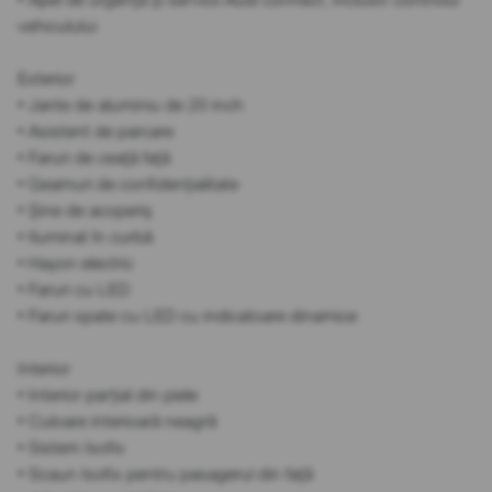
vehiculului
Exterior
• Jante de aluminiu de 20 inch
• Asistent de parcare
• Faruri de ceață față
• Geamuri de confidențialitate
• Șine de acoperiș
• Iluminat în curbă
• Hayon electric
• Faruri cu LED
• Faruri spate cu LED cu indicatoare dinamice
Interior
• Interior parțial din piele
• Culoare interioară neagră
• Sistem Isofix
• Scaun Isofix pentru pasagerul din față