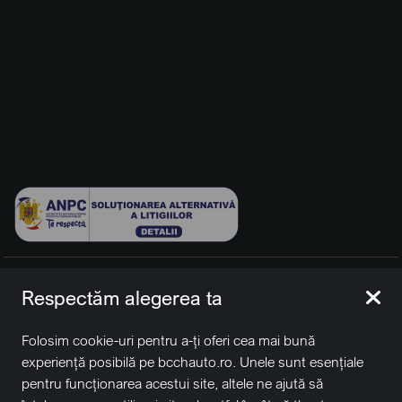
© 2026 BCCH Group Switzerland AG. Toate drepturile
Respectăm alegerea ta
rezervate.
Platfomă dezvoltată de Workleto.
Folosim cookie-uri pentru a-ți oferi cea mai bună
BCCH Auto Switzerland este o marcă a societății
BCCH
experiență posibilă pe bcchauto.ro. Unele sunt esențiale
Group Switzerland AG
pentru funcționarea acestui site, altele ne ajută să
Sediu social: David Business Center, Str. Erou Iancu Nicolae