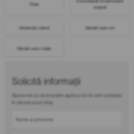
Consultanță înmatriculare
Flote
mașină
Asistență rutieră
Vânzări auto noi
Vânzări auto rulate
Solicită informații
Spune-ne cu ce te putem ajuta și noi te vom contacta
în cel mai scurt timp
Nume și prenume