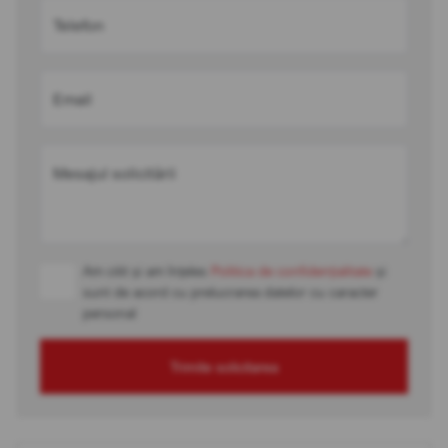
Telefon
Email
Mesajul solicitării
Am citit și am înțeles
Politica de confidențialitate
și
sunt de acord cu prelucrarea datelor cu caracter
personal
Trimite solicitarea