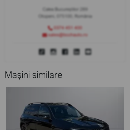
Calea Bucureștilor 289
Otopeni, 075100, România
0374 451 400
sales@bcchauto.ro
Mașini similare