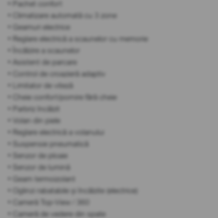
• Pachet confort
• Climatizare automată cu 3 zone
• Geamuri electrice
• Reglare electrică a scaunelor cu memorie
• Încălzire a scaunelor
• Asistent de parcare
• Control de croazieră adaptiv
• Limitator de viteză
• Cheie confort/pornire fără cheie
• Parbriz încălzit
• Volan din piele
• Reglare electrică a volanului
• Suspensie pneumatică
• Senzor de ploaie
• Senzor de lumină
• Geam termoizolant
• Oglinzi rabatabile și încălzite (electrice)
• Cameră Top-View / 360
• Cameră de vedere din spate