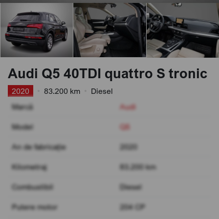
Audi Q5 40TDI quattro S tronic
2020
•
83.200 km
•
Diesel
Marcă
Audi
Model
Q5
An de fabricație
2020
Kilometraj
83.200 km
Combustibil
Diesel
Putere motor
204 CP