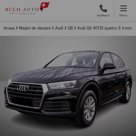
Apelează
Meniu
Acasa
Mașini de vânzare
Audi
Q5
Audi Q5 40TDI quattro S tronic