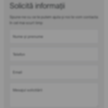
Solicită informații
Spune-ne cu ce te putem ajuta și noi te vom contacta
în cel mai scurt timp
Nume și prenume
Telefon
Email
Mesajul solicitării