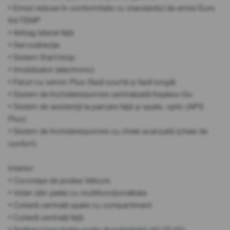
• Emisii reduse în conformitate cu standardul de emisii Euro
6d-TEMP
• Airbag lateral față
• Servodirecție
• Sistem Start/stop
• Imobilizator (electronic)
• Faruri cu xenon Plus (fază scurtă și fază lungă)
• Sistem de închidere/pornire centralizată Keyless-Go
• Sistem de asistență la parcare față și spate, optic (APS
Plus)
• Sistem de închidere/pornire cu cheie avansată (cheie de
confort)
Interior:
• Covorașe de podea Velours
• Volan (din piele) cu multifuncționalitate
• Cotieră centrală spate cu compartiment
• Cotieră centrală față
• Spătarul banchetei spate divizat/pliabil (40:20:40)