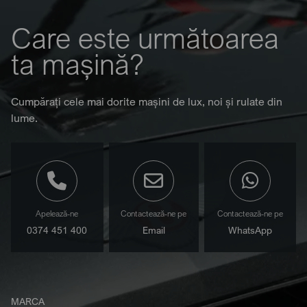
Care este următoarea
ta mașină?
Cumpărați cele mai dorite mașini de lux, noi și rulate din
lume.
Apelează-ne
Contactează-ne pe
Contactează-ne pe
0374 451 400
Email
WhatsApp
MARCA