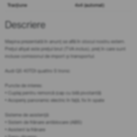
Tracțiune
4x4 (automat)
Descriere
Mașina prezentată în anunț se află în stocul nostru extern.
Prețul afișat este prețul brut (TVA inclus), preț în care sunt
incluse comisionul de import și transportul.
Audi Q5 40TDI quattro S tronic
Puncte de interes:
• Cuplaj pentru remorcă (cap cu bilă pivotantă)
• Acoperiș panoramic electric în față, fix în spate
Sisteme de asistență:
• Sistem de frânare antiblocare (ABS)
• Asistent la frânare
• Șasiu dinamic