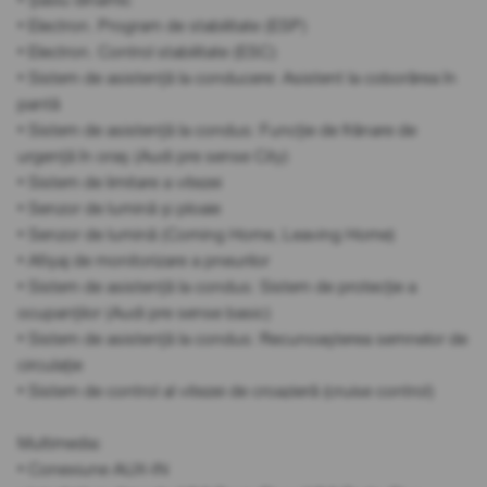
• Electron. Program de stabilitate (ESP)
• Electron. Control stabilitate (ESC)
• Sistem de asistență la conducere: Asistent la coborârea în
pantă
• Sistem de asistență la condus: Funcție de frânare de
urgență în oraș (Audi pre sense City)
• Sistem de limitare a vitezei
• Senzor de lumină și ploaie
• Senzor de lumină (Coming Home, Leaving Home)
• Afișaj de monitorizare a pneurilor
• Sistem de asistență la condus: Sistem de protecție a
ocupanților (Audi pre sense basic)
• Sistem de asistență la condus: Recunoașterea semnelor de
circulație
• Sistem de control al vitezei de croazieră (cruise control)
Multimedia:
• Conexiune AUX-IN