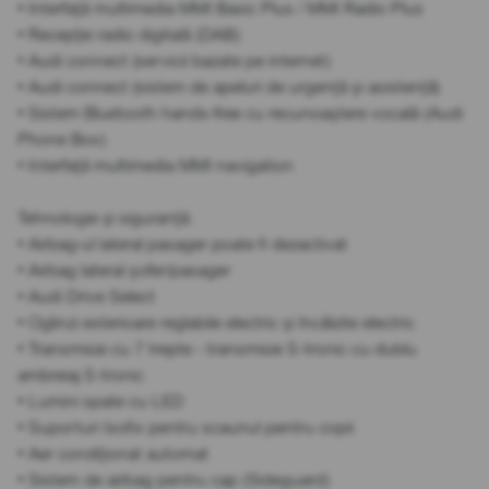
• Interfață multimedia MMI Basic Plus / MMI Radio Plus
• Recepție radio digitală (DAB)
• Audi connect (servicii bazate pe internet)
• Audi connect (sistem de apeluri de urgență și asistență)
• Sistem Bluetooth hands-free cu recunoaștere vocală (Audi
Phone Box)
• Interfață multimedia MMI navigation
Tehnologie și siguranță:
• Airbag-ul lateral pasager poate fi dezactivat
• Airbag lateral șofer/pasager
• Audi Drive Select
• Oglinzi exterioare reglabile electric și încălzite electric
• Transmisie cu 7 trepte - transmisie S-tronic cu dublu
ambreiaj S-tronic
• Lumini spate cu LED
• Suporturi Isofix pentru scaunul pentru copii
• Aer condiționat automat
• Sistem de airbag pentru cap (Sideguard)