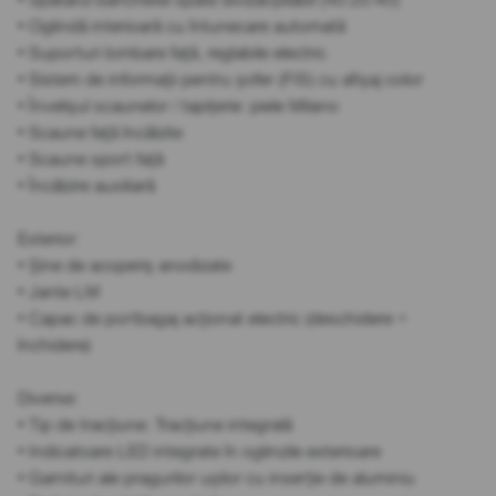
• Oglindă interioară cu întunecare automată
• Suporturi lombare față, reglabile electric
• Sistem de informații pentru șofer (FIS) cu afișaj color
• Învelișul scaunelor / tapițerie: piele Milano
• Scaune față încălzite
• Scaune sport față
• Încălzire auxiliară
Exterior:
• Șine de acoperiș anodizate
• Jante LM
• Capac de portbagaj acționat electric (deschidere +
închidere)
Diverse:
• Tip de tracțiune: Tracțiune integrală
• Indicatoare LED integrate în oglinzile exterioare
• Garnituri ale pragurilor ușilor cu inserție de aluminiu