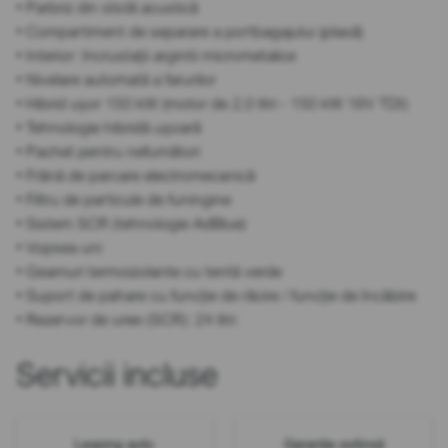
• Parbriz din sticlă acustică
• Compartiment de separare a portbagajului (plasă)
• Interior: Incrustații argintii micrometalice
• Nivelare automată a farurilor
• Hibrid ușor 150 kW (motor de 2,0 litri - 150 kW 16V TDI)
• Tehnologie hibridă ușoară
• Pachet pentru nefumători
• Frână de parcare electromecanică
• Filtru de particule de funingine
• Sistem SCR (tehnologie AdBlue)
• Vopsea uni
• Geamuri termoizolante cu tentă verde
• Suport de pahare cu funcție de răcire / funcție de încălzire
• Rezervor de uree (SCR): 24 litri
Servicii incluse
Leasing auto
Garanție extinsă