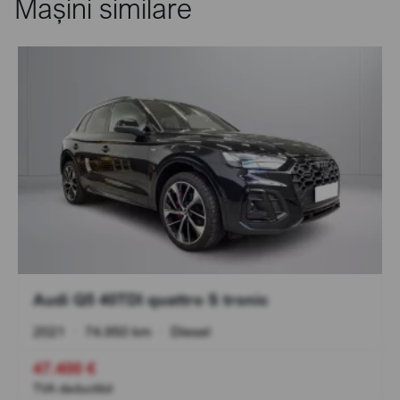
Mașini similare
Audi Q5 40TDI quattro S tronic
2021
•
74.950 km
•
Diesel
47.400 €
TVA deductibil