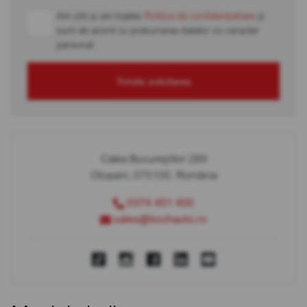
Am citit și am înțeles
Politica de confidențialitate
și
sunt de acord cu prelucrarea datelor cu caracter
personal
Trimite solicitarea
Calea Bucureștilor 289
Otopeni, 075100, România
0374 451 400
sales@bcchauto.ro