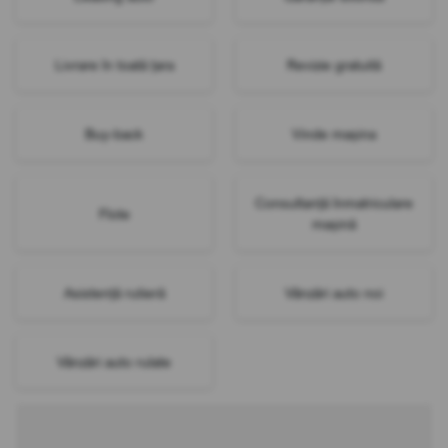
Livrare în toată țara
Revizie gratuită
Buy-back
Vinde mașina
Consultanță înmatriculare
Flote
mașină
Asistență rutieră
Vânzări auto noi
Vânzări auto rulate