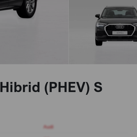
 Hibrid (PHEV) S
Audi