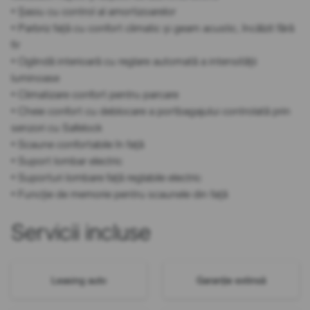
• Șasiu cu control al amortizoarelor
• Parbriz față cu confort climatic și geam acustic, încălzit fără
fir
• Oglindă interioară cu reglare automată a intensității
luminoase
• Climatizare confort pentru parcare
• Cheie confort cu deblocare a portbagajului controlată prin
senzori cu Safelock
• Scaune confortabile în față
• Suport lombar electric
• Suporturi lombare față reglabile electric
• Funcție de memorie pentru scaunele din față
Servicii incluse
Leasing auto
Garanție extinsă