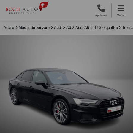
Apelează
Meniu
Acasa
Mașini de vânzare
Audi
A6
Audi A6 55TFSIe quattro S tronic