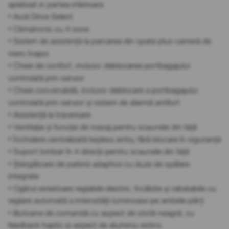
aplatizat in partea inferioara
• Audi Drive Select
• Climatronic cu 4 zone
• Sistem de asistență la parcarea din spate plus cameră de
mers înapoi
• Cheie de confort, inclusiv deblocarea portbagajului
controlată prin senzor
• Cheie convenabilă, inclusiv deblocare a portbagajului
controlată prin senzor și sistem de alarmă antifurt
• Asistență la traversare
• Ventilație și funcție de masaj pentru scaunele din față
• Închidere centralizată keyless entry, fără blocare în siguranță
• Suport lombar în 4 direcții pentru scaunele din față
• Ștergătoare de parbriz adaptive cu duze de spălare
integrate
• Oglinzi exterioare reglabile electric, încălzite și rabatabile cu
reglare automată a intensității luminoase pe ambele părți
• Butoane de comandă cu aspect de sticlă neagră, cu
feedback haptic și aspect de aluminiu extins