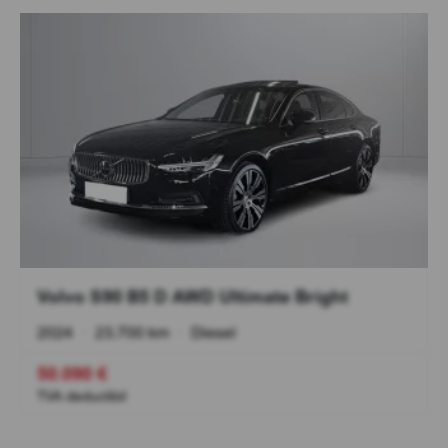
Volvo S90 B5 D AWD Ultimate Bright
2024
•
23.700 km
•
Diesel
50.090 €
TVA deductibil