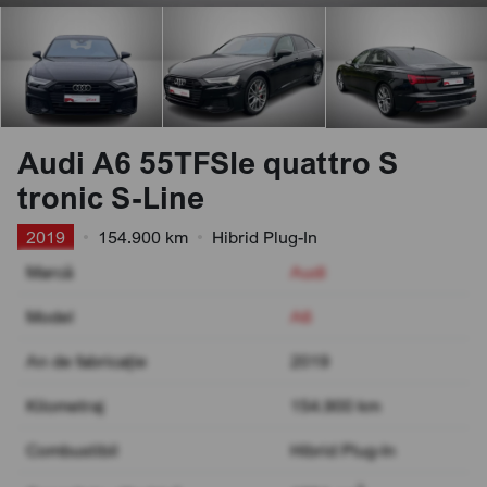
Audi A6 55TFSIe quattro S
tronic S-Line
2019
•
154.900 km
•
Hibrid Plug-In
Marcă
Audi
Model
A6
An de fabricație
2019
Kilometraj
154.900 km
Combustibil
Hibrid Plug-In