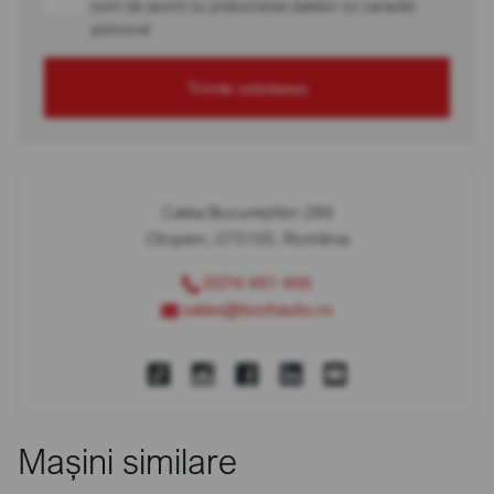
sunt de acord cu prelucrarea datelor cu caracter
personal
Trimite solicitarea
Calea Bucureștilor 289
Otopeni, 075100, România
0374 451 400
sales@bcchauto.ro
Mașini similare