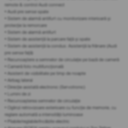
remote & control Audi connect
• Audi pre sense spate
• Sistem de alarmă antifurt cu monitorizare interioară și
protecție la remorcare
• Sistem de alarmă antifurt
• Sistem de asistență la parcare față și spate
• Sistem de asistență la condus: Asistență la frânare (Audi
pre sense față)
• Recunoaștere a semnelor de circulație pe bază de cameră
• Cameră foto multifuncțională
• Asistent de vizibilitate pe timp de noapte
• Airbag lateral
• Direcție asistată electronic (Servotronic)
• Lumini de zi
• Recunoașterea semnelor de circulație
• Oglinzi retrovizoare exterioare cu funcție de memorie, cu
reglare automată a intensității luminoase
• Pliabile/reglabile/încălzite electric