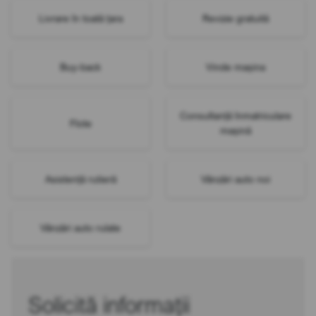
Livrare în toată țara
Revizie gratuită
Buy-back
Vinde mașina
Consultanță înmatriculare
Flote
mașină
Asistență rutieră
Vânzări auto noi
Vânzări auto rulate
Solicită informații