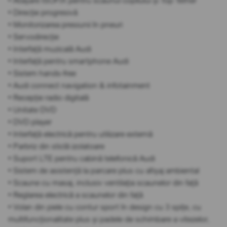
• Atașare ISOFIX pentru scaunul copilului și Top Tether
• Direcție progresivă
• Monitorizarea presiunii în pneuri
• Servodirecție
• Interfață muzicală Audi
• Interfață pentru smartphone Audi
• Sistem hands-free
• Audi connect navigation & infotainment
• Recepție radio digitală
• Unitate DVD
• DVD player
• Interfață electrică pentru utilizare externă
• Parbriz din sticlă izolatoare
• Suport LTE pentru cabină telefonică Audi
• Sistem de asistență la parcare plus cu afișaj ambiental
• Scaune cu masaj, inclusiv ventilația scaunelor din față
• Reglarea electrică a scaunelor din față
• Volan din piele cu contur sport în design cu 3 spițe, cu
multifuncționalitate plus și padele de schimbare a vitezelor,