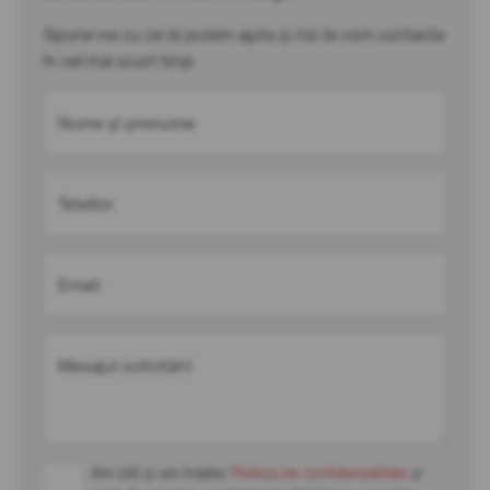
Spune-ne cu ce te putem ajuta și noi te vom contacta
în cel mai scurt timp
Nume și prenume
Telefon
Email
Mesajul solicitării
Am citit și am înțeles
Politica de confidențialitate
și