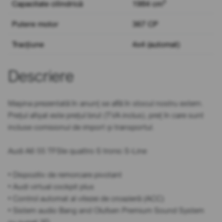
3
Capacitate cilindrică
1984 cm
Putere motor
367 CP
Tracțiune
4x4 (automat)
Descriere
Mașina prezentată în anunț se află în stocul nostru extern.
Prețul afișat este prețul brut (TVA inclus), preț în care sunt
incluse comisionul de import și transportul.
Audi A6 55 TFSIe quattro S tronic S-Line
• Dispozitiv de remorcare pivotant
• Audi virtual cockpit plus
• Control automat al vitezei de croazieră (ACC)
• Sistem audio Bang and Olufsen Premium Sound System