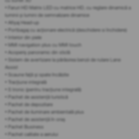
cu sunet 3D
• Faruri HD Matrix LED cu matrice HD, cu reglare dinamică a
luminii și lumini de semnalizare dinamice
• Afișaj Head-up
• Portbagaj cu acționare electrică (deschidere si închidere)
• Interior din piele
• MMI navigation plus cu MMI touch
• Acoperiș panoramic din sticlă
• Sistem de avertizare la părăsirea benzii de rulare Lane
Assist
• Scaune față și spate încălzite
• Tracțiune integrală
• S tronic (pentru tracțiune integrală)
• Pachet de asistență turistică
• Pachet de depozitare
• Pachet de iluminare ambientală plus
• Pachet de asistență în oraș
• Pachet Business
• Pachet calitate a aerului