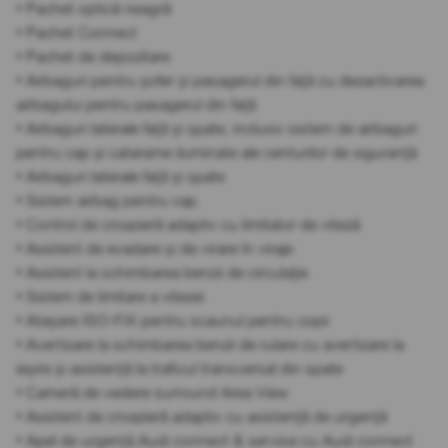
• Pachet optică neagră
• Pachet Connect
• Pachet de depozitare
• Airbaguri pentru șofer și pasagerul din față cu dezactivarea
airbagului pentru pasagerul din față
• Airbaguri laterale față și spate, inclusiv sistem de airbaguri
pentru cap și catarame iluminate ale centurilor de siguranță
• Airbaguri laterale față și spate
• Sistem airbag pentru cap
• Control de croazieră adaptiv cu limitator de viteză
• Asistent de evadare și de virare în viraje
• Asistent la schimbarea benzii de circulație
• Sistem de limitare a vitezei
• Atașare ISO-FIX pentru scaunul pentru copii
• Avertizare la schimbarea benzii de rulare cu avertizare la
ieșire și asistență la traficul transversal din spate
• Cameră de vedere surround Area View
• Asistent de croazieră adaptiv cu asistență de urgență
• Apel de urgență Audi connect & service cu Audi connect