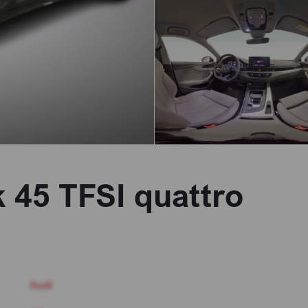
 45 TFSI quattro
Audi