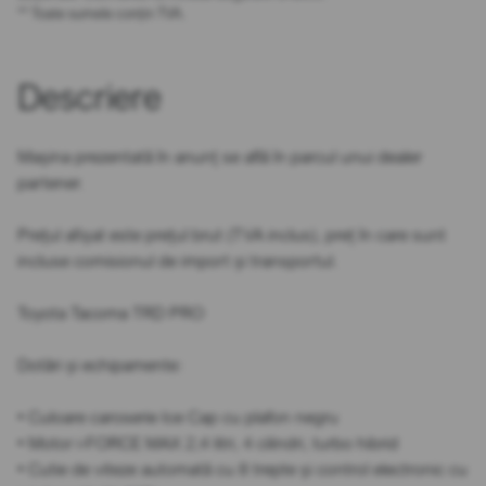
** Toate sumele conțin TVA.
Descriere
Mașina prezentată în anunț se află în parcul unui dealer
partener.
Prețul afișat este prețul brut (TVA inclus), preț în care sunt
incluse comisionul de import și transportul.
Toyota Tacoma TRD PRO
Dotări și echipamente:
• Culoare caroserie Ice Cap cu plafon negru
• Motor i-FORCE MAX 2,4 litri, 4 cilindri, turbo hibrid
• Cutie de viteze automată cu 8 trepte și control electronic cu