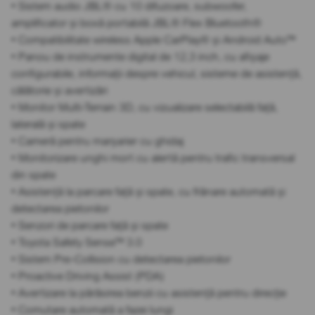
• Sistem audio JBL® cu 10 difuzoare, subwoofer,
amplificator și boxă portabilă JBL® Flex Bluetooth®
• Compatibilitate wireless Apple CarPlay® și Android Auto™
• Panou de instrumente digital de 12,3 inch, cu afișaje
configurabile, informații despre vehicul, sisteme de asistență,
călătorie și avertizări
• Monitor Multi-Terrain 3D, cu vizualizare selectabilă față,
laterală și spate
• Cameră pentru marșarier cu ghidaj
• Monitorizare unghi mort cu alertă pentru trafic transversal
din spate
• Asistență la parcare față și spate, cu frânare automată și
detectarea pietonilor
• Senzori de parcare față și spate
• Toyota Safety Sense™ 3.0
• Sistem Pre-Collision cu detectarea pietonilor
• Proactive Driving Assist (PDA)
• Avertizare la părăsirea benzii cu asistență pentru direcție
• Comutare automată a fazei lungi