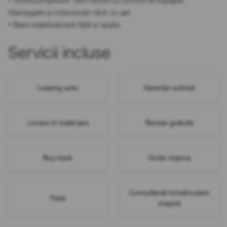
• Turbocompresor Twin-Scroll cu control al supapei
Wastegate și intercooler răcit cu aer
• Bare stabilizatoare față și spate
Servicii incluse
Leasing auto
Garanție extinsă
Livrare în toată țara
Revizie gratuită
Buy-back
Vinde mașina
Consultanță înmatriculare
Flote
mașină