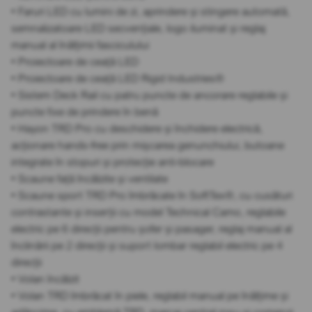
• Faruri LED cu lumini de zi, aprindere și stingere automată,
semnalizatoare LED secvențiale, logo iluminat și reglaj
manual al înălțimii fasciculului
• Proiectoare de ceață LED
• Proiectoare de ceață LED Rigid Industries®
• Sistem Deck Rail cu patru puncte de ancorare reglabile și
puncte fixe de prindere în benă
• Hayon TRD Pro cu deschidere și închidere electrică,
acționare hands-free prin mișcarea genunchiului, butoane
integrate în stopuri și protecție anti-blocare
• Scaune față încălzite și ventilate
• Scaune sport TRD Pro îmbrăcate în SoftTex®, cu cusături
contrastante și inserții cu model Technical Camo, reglabile
electric pe 6 direcții pentru șofer și pasager, reglaj manual al
înclinării pe 2 direcții și suport lombar reglabil electric pe 4
direcții
• Volan încălzit
• Volan TRD îmbrăcat în piele, reglabil manual pe înălțime și