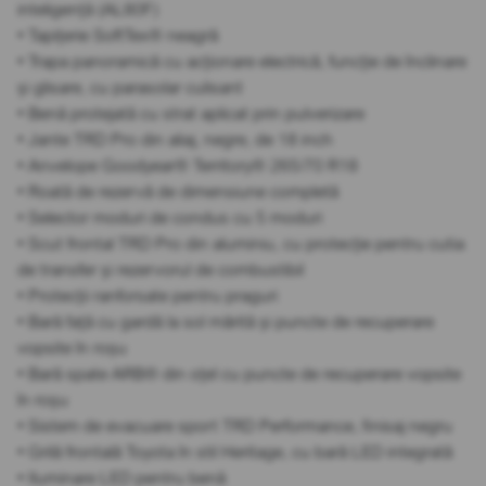
inteligență (AL80F)
• Tapițerie SoftTex® neagră
• Trapa panoramică cu acționare electrică, funcție de înclinare
și glisare, cu parasolar culisant
• Benă protejată cu strat aplicat prin pulverizare
• Jante TRD Pro din aliaj, negre, de 18 inch
• Anvelope Goodyear® Territory® 265/70 R18
• Roată de rezervă de dimensiune completă
• Selector moduri de condus cu 5 moduri
• Scut frontal TRD Pro din aluminiu, cu protecție pentru cutia
de transfer și rezervorul de combustibil
• Protecții ranforsate pentru praguri
• Bară față cu gardă la sol mărită și puncte de recuperare
vopsite în roșu
• Bară spate ARB® din oțel cu puncte de recuperare vopsite
în roșu
• Sistem de evacuare sport TRD Performance, finisaj negru
• Grilă frontală Toyota în stil Heritage, cu bară LED integrată
• Iluminare LED pentru benă