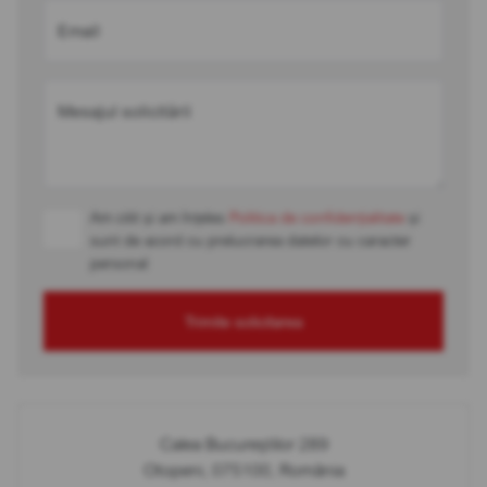
Email
Mesajul solicitării
Am citit și am înțeles
Politica de confidențialitate
și
sunt de acord cu prelucrarea datelor cu caracter
personal
Trimite solicitarea
Calea Bucureștilor 289
Otopeni, 075100, România