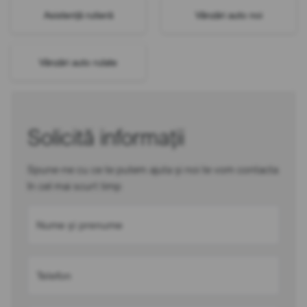
Asistență rutieră
Vânzări auto noi
Vânzări auto rulate
Solicită informații
Spune-ne cu ce te putem ajuta și noi te vom contacta
în cel mai scurt timp
Nume și prenume
Telefon