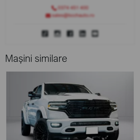
0374 451 400
sales@bcchauto.ro
Mașini similare