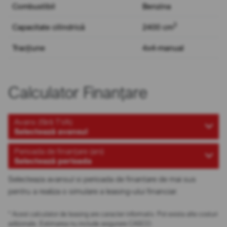
Combustibil
Benzina
3
Capacitate cilindrică
2400 cm
Tracțiune
4x4-manual
Calculator Finanțare
Avans (fără TVA)
Selectează avansul
Perioada de finanțare (ani)
Selectează perioada
Selecteaza avansul si perioada de finantare de mai sus
pentru a realiza o simulare a leasing-ului financiar.
* Acest calculator de leasing are caracter informativ. Pot exista alte costuri
adiționale. Estimarea nu include asigurare CASCO.