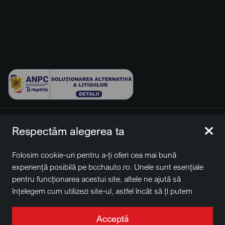
© 2026 BCCH Group Switzerland AG. Toate drepturile
Respectăm alegerea ta
rezervate.
Platfomă dezvoltată de Workleto.
Folosim cookie-uri pentru a-ți oferi cea mai bună
BCCH Auto Switzerland este o marcă a societății
BCCH
experiență posibilă pe bcchauto.ro. Unele sunt esențiale
Group Switzerland AG
pentru funcționarea acestui site, altele ne ajută să
Sediu social: David Business Center, Str. Erou Iancu Nicolae
înțelegem cum utilizezi site-ul, astfel încât să țl putem
nr. 29, Voluntari, Ilfov
îmbunătăți. De asemenea, este posibil să folosim cookie-
Nr. de înregistrare la Registrul Comerțului J2022004957230,
uri în scopuri de targetare. Apasă pe „Acceptă toate”
Acceptă
CUI RO41848769