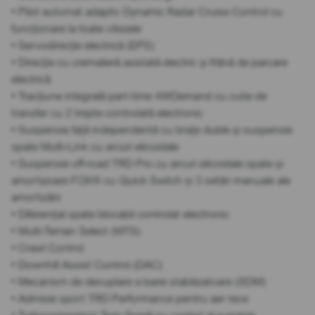
• Pilot automat adaptiv Dynamic Radar Cruise Control cu
funcționare la toate vitezele
• Servodirecție electrică (EPS)
• Direcție cu cremalieră asistată electric și frână de parcare
electrică
• Tracțiune integrală part-time 4WDemand cu cutie de
transfer cu 2 trepte controlată electronic
• Suspensie față independentă cu brațe duble și suspensie
spate Multi-Link cu arcuri elicoidale
• Suspensie off-road TRD Pro cu arcuri elicoidale spate și
amortizoare FOX® cu Quick Switch și 3 setări manuale ale
amortizării
• Diferențial spate blocabil controlat electronic
• Multi-Terrain Select (MTS)
• Crawl Control
• Downhill Assist Control (DAC)
• Mecanism de decuplare a barei stabilizatoare (SDM)
• Admisie sport TRD Performance pentru aer rece