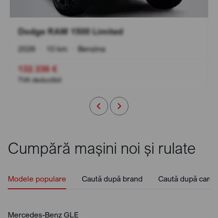
Dodge RAM 1500 Limited
2026
•
10 km
•
Benzina
132.336 €
TVA deductibil
Cumpără mașini noi și rulate
Modele populare
Caută după brand
Caută după caros
Mercedes-Benz GLE