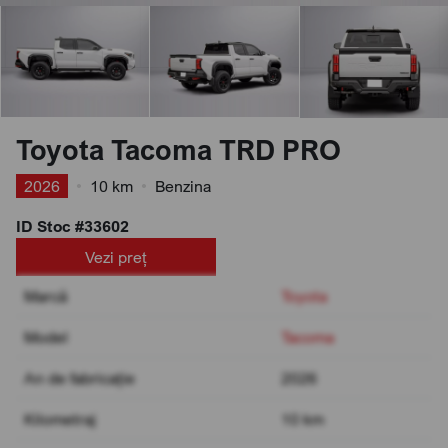
Toyota Tacoma TRD PRO
2026
•
10 km
•
Benzina
ID Stoc #33602
Vezi preț
Marcă
Toyota
Model
Tacoma
An de fabricație
2026
Kilometraj
10 km