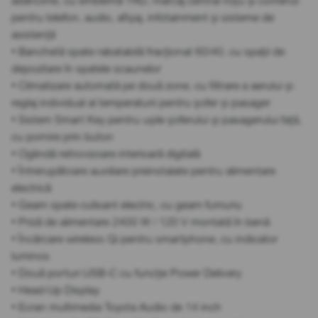
adâncime, cu emblemă TRD, marcaj central roșu și comenzi
pentru telefon, audio, afișaj, infotainment și sisteme de
asistență
• Banchetă spate rabatabilă fracționat 60/40, cu spații de
depozitare în spatele scaunelor
• Climatizare automată pe două zone, cu filtrare a aerului și
reglaj individual al temperaturii pentru șofer și pasager
• Sistem Smart Key pentru ușile șoferului și pasagerului față,
cu pornire prin buton
• Oglindă retrovizoare interioară digitală
• Întrerupătoare auxiliare preinstalate pentru alimentare
electrică
• Geam spate culisant electric, cu geam fumuriu
• Priză de alimentare 2400 W / 120 V montată în benă
• Încărcare wireless Qi pentru smartphone, cu indicator
luminos
• Două porturi USB-C cu funcție Power Delivery
• Head-Up Display
• Ecran multimedia Toyota Audio de 14 inch