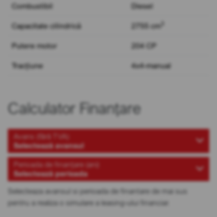
Combustibil
Diesel
3
Capacitate cilindrică
2755 cm
Putere motor
204 CP
Tracțiune
4x4-manual
Calculator Finanțare
Avans (fără TVA)
Selectează avansul
Perioada de finanțare (ani)
Selectează perioada
Selecteaza avansul si perioada de finantare de mai sus
pentru a realiza o simulare a leasing-ului financiar.