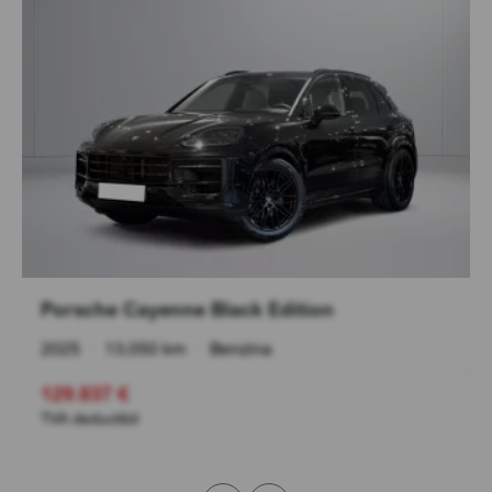
Porsche Cayenne Black Edition
2025
•
13.050 km
•
Benzina
129.837 €
TVA deductibil