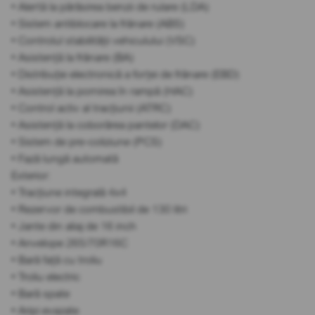
• Alertă la părăsirea benzii de rulare (LDA)
• Sistem antiblocare la frânare (ABS)
• Controlul stabilității vehiculului (VSC)
• Asistență la frânare (BA)
• Distribuție electronică a forței de frânare (EBD)
• Asistență la pornirea în rampă (HAC)
• Control activ al tracțiunii (ATRC)
• Asistență la coborârea pantelor (DAC)
• Sistem de pre-coliziune (PCS)
• Fază lungă automată
Exterior:
• Tracțiune integrală 4x4
• Rezervor de combustibil de 130 litri
• Jante din aliaj de 16 inch
• Anvelope 265/70R16C
• Bară față cu troliu
• Troliu electric
• Bară spate
• Aripi evazate