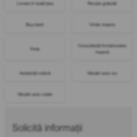
Livrare în toată țara
Revizie gratuită
Buy-back
Vinde mașina
Consultanță înmatriculare
Flote
mașină
Asistență rutieră
Vânzări auto noi
Vânzări auto rulate
Solicită informații