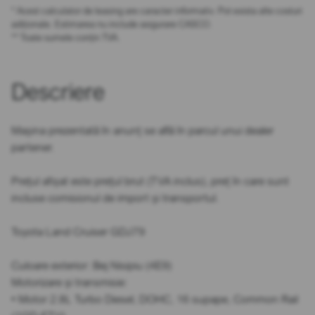
* Acest calculator de leasing are caracter informativ. Pot exista alte costuri
adiționale. Estimarea nu include asigurare CASCO.
** Toate sumele conțin TVA.
Descriere
Mașina prezentată în anunț se află în parcul unui dealer
partener.
Prețul afișat este prețul brut (TVA inclus), preț în care sunt
incluse comisionul de import și transportul.
Toyota Land Cruiser GDJ79
Culoare exterior: Bej Nisipiu (4E9)
Motorizare și transmisie:
• Motor 2.8L Turbo Diesel, DOHC, 16 supape, Common Rail