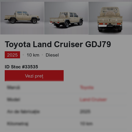
Toyota Land Cruiser GDJ79
2025
•
10 km
•
Diesel
ID Stoc #33535
Vezi preț
Marcă
Toyota
Model
Land Cruiser
An de fabricație
2025
Kilometraj
10 km