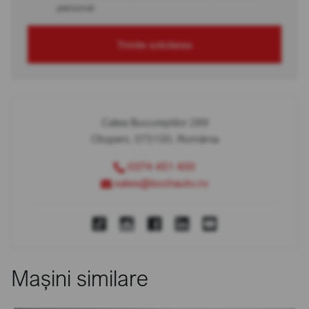
personal
Trimite solicitarea
Calea Bucureștilor 289
Otopeni, 075100, România
0374 451 400
sales@bcchauto.ro
Mașini similare