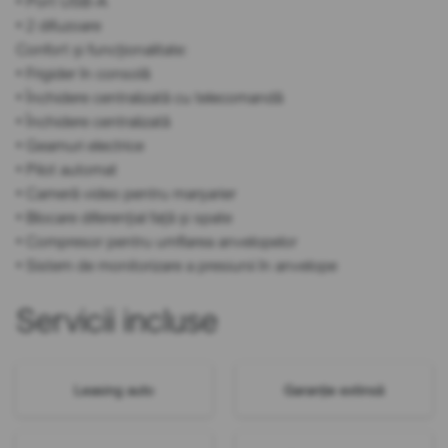
• Port USB-A
• 2 difuzoare
Confort și funcționalitate:
• Frigider în consolă
• Închidere centralizată cu telecomandă
• Închidere centralizată
• Geamuri electrice
• Pilot automat
• Cameră video pentru marșarier
• Blocare diferențial față și spate
• Compresor pentru umflarea anvelopelor
• Sistem de monitorizare a presiunii în anvelope
Servicii incluse
Leasing auto
Garanție extinsă