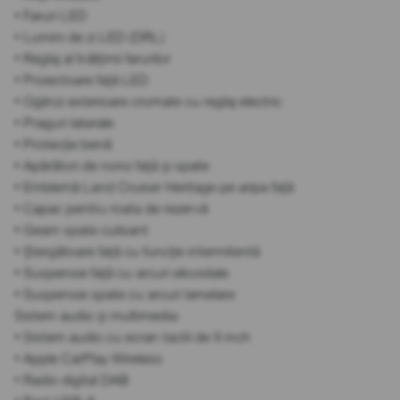
• Faruri LED
• Lumini de zi LED (DRL)
• Reglaj al înălțimii farurilor
• Proiectoare față LED
• Oglinzi exterioare cromate cu reglaj electric
• Praguri laterale
• Protecție benă
• Apărători de noroi față și spate
• Emblemă Land Cruiser Heritage pe aripa față
• Capac pentru roata de rezervă
• Geam spate culisant
• Ștergătoare față cu funcție intermitentă
• Suspensie față cu arcuri elicoidale
• Suspensie spate cu arcuri lamelare
Sistem audio și multimedia:
• Sistem audio cu ecran tactil de 9 inch
• Apple CarPlay Wireless
• Radio digital DAB