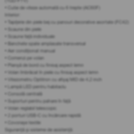
(1GD-FTV)
• Cutie de viteze automată cu 6 trepte (AC60F)
Interior:
• Tapițerie din piele bej cu panouri decorative asortate (FC42)
• Scaune din piele
• Scaune față individuale
• Banchete spate amplasate transversal
• Aer condiționat manual
• Comenzi pe volan
• Planșă de bord cu finisaj aspect lemn
• Volan îmbrăcat în piele cu finisaj aspect lemn
• Vitezometru Optitron cu afișaj MID de 4,2 inch
• Lampă LED pentru habitaclu
• Consolă centrală
• Suporturi pentru pahare în față
• Volan reglabil telescopic
• 2 porturi USB-C cu încărcare rapidă
• Covorașe textile
Siguranță și sisteme de asistență: