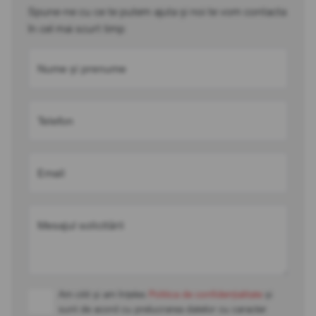
Spune-ne cu ce te putem ajuta și noi te vom contacta
în cel mai scurt timp
Nume și prenume
Telefon
Email
Mesajul solicitării
Am citit și am înțeles
Politica de confidențialitate
și
sunt de acord cu prelucrarea datelor cu caracter