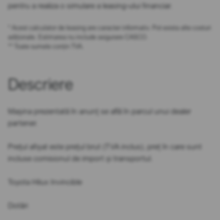
pentru a realiza o simulare a leasing-ului financiar.
* Acest calculator de leasing are caracter informativ. Pot exista alte costuri
adiționale. Estimarea nu include asigurare CASCO.
** Toate sumele conțin TVA.
Descriere
Mașina prezentată în anunț se află în parcul unui dealer
partener.
Prețul afișat este prețul brut (TVA inclus), preț în care sunt
incluse comisionul de import și transportul.
Toyota Hilux Invincible
Dotări