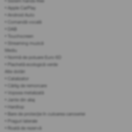
• Sistem hands-free
• Apple CarPlay
• Android Auto
• Comandă vocală
• DAB
• Touchscreen
• Streaming muzică
Mediu
• Normă de poluare Euro 6D
• Plachetă ecologică verde
Alte dotări
• Catalizator
• Cârlig de remorcare
• Vopsea metalizată
• Jante din aliaj
• Hardtop
• Bare de protecție în culoarea caroseriei
• Praguri laterale
• Roată de rezervă