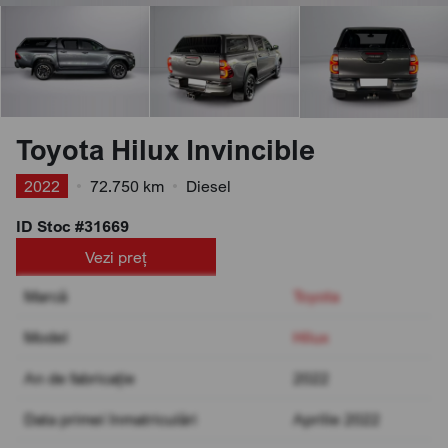
Toyota Hilux Invincible
2022
•
72.750 km
•
Diesel
ID Stoc #31669
Vezi preț
Marcă
Toyota
Model
Hilux
An de fabricație
2022
Data primei înmatriculări
Aprilie 2022