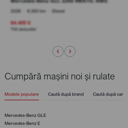
Mercedes-Benz GLC 220d 4MATIC AMG
2026
•
8.300 km
•
Diesel
64.400 €
TVA deductibil
Cumpără mașini noi și rulate
Modele populare
Caută după brand
Caută după caros
Mercedes-Benz GLE
Mercedes-Benz E