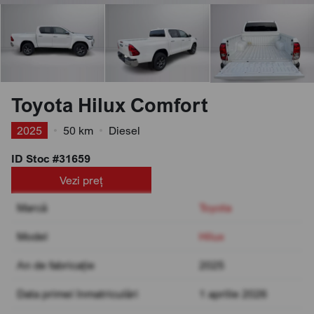
Toyota Hilux Comfort
2025
•
50 km
•
Diesel
ID Stoc #31659
Vezi preț
Marcă
Toyota
Model
Hilux
An de fabricație
2025
Data primei înmatriculări
1 aprilie 2026