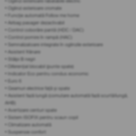
• Oglinzi exterioare rabatabile electric
• Oglinzi exterioare cromate
• Funcție automată Follow me home
• Airbag pasager dezactivabil
• Control coborâre pantă (HDC / DAC)
• Control pornire în rampă (HAC)
• Semnalizatoare integrate în oglinzile exterioare
• Asistent frânare
• Stâlpi B negri
• Diferențial blocabil (punte spate)
• Indicator Eco pentru condus economic
• Euro 6
• Geamuri electrice față și spate
• Asistent fază lungă (comutare automată fază scurtă/lungă,
AHB)
• Avertizare centuri spate
• Sistem ISOFIX pentru scaun copil
• Climatizare automată
• Suspensie confort