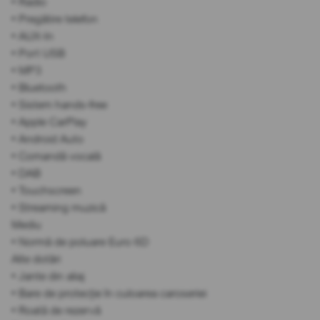
• Radio
• Pregătire telefon
• AUX-In
• Port USB
• MP3
• Bluetooth
• Sistem hands-free
• Apple CarPlay
• Android Auto
• Comandă vocală
• DAB
• Touchscreen
• Streaming muzică
Mediu
• Normă de poluare Euro 6D
Alte dotări
• Jante din aliaj
• Bare de protecție în culoarea caroseriei
• Roată de rezervă