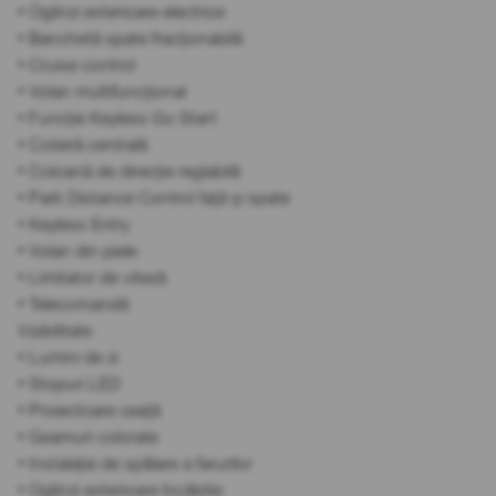
• Oglinzi exterioare electrice
• Banchetă spate fracționabilă
• Cruise control
• Volan multifuncțional
• Funcție Keyless Go Start
• Cotieră centrală
• Coloană de direcție reglabilă
• Park Distance Control față și spate
• Keyless Entry
• Volan din piele
• Limitator de viteză
• Telecomandă
Vizibilitate
• Lumini de zi
• Stopuri LED
• Proiectoare ceață
• Geamuri colorate
• Instalație de spălare a farurilor
• Oglinzi exterioare încălzite