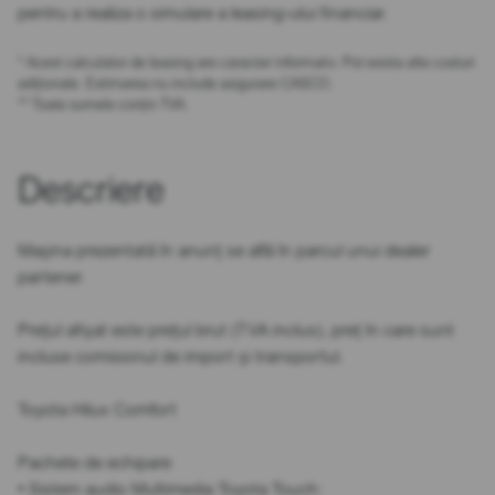
pentru a realiza o simulare a leasing-ului financiar.
* Acest calculator de leasing are caracter informativ. Pot exista alte costuri
adiționale. Estimarea nu include asigurare CASCO.
** Toate sumele conțin TVA.
Descriere
Mașina prezentată în anunț se află în parcul unui dealer
partener.
Prețul afișat este prețul brut (TVA inclus), preț în care sunt
incluse comisionul de import și transportul.
Toyota Hilux Comfort
Pachete de echipare
• Sistem audio Multimedia Toyota Touch: