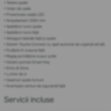
• Tetiere spate
• Volan din piele
• Proiectoare ceață LED
• Ampatament 3085 mm
• Apărători noroi spate
• Apărători noroi față
• Airbaguri laterale față și spate
• Sistem Toyota Connect cu apel automat de urgență (eCall)
• Încălzire în scaune față
• Reglaj pe înălțime scaun șofer
• Sistem pornire Smart-Key
• Entry & Drive
• Lumini de zi
• Geamuri spate fumurii
• Avertizare centuri de siguranță față
Servicii incluse