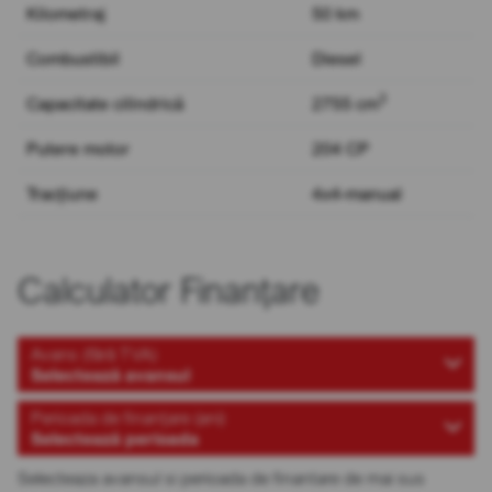
Kilometraj
50 km
Combustibil
Diesel
3
Capacitate cilindrică
2755 cm
Putere motor
204 CP
Tracțiune
4x4-manual
Calculator Finanțare
Avans (fără TVA)
Selectează avansul
Perioada de finanțare (ani)
Selectează perioada
Selecteaza avansul si perioada de finantare de mai sus