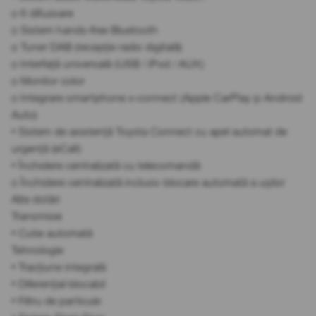
o 6 difuzoare
o Sistem hands-free Bluetooth
o Tuner DAB (recepție radio digitală)
o Interfață universală (USB / iPod / AUX)
o Monitor color
o Integrare smartphone x-connect (Apple CarPlay și Android
Auto)
• Sistem de asistență Toyota Connect cu apel automat de
urgență (eCall)
• Închidere centralizată cu telecomandă:
o Închidere centralizată inclusiv blocare automată a ușilor
Alte dotări
Transmisie
• Cutie automată
Tehnologie
• Tracțiune integrală
• Diferențial blocabil
• Filtru de particule