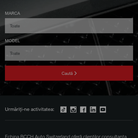
MARCA
MODEL
Caută
Urmăriți-ne activitatea:
Echipa BCCH Auto Switzerland oferă clienților consultanța