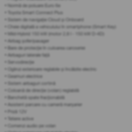
• Normă de poluare Euro 6e
• Toyota Smart Connect Plus
• Sistem de navigație Cloud și Onboard
• Cheie digitală a vehiculului în smartphone (Smart Key)
• Mild-Hybrid 150 kW (motor 2,8 l - 150 kW D-4D)
• Airbag șofer/pasager
• Bare de protecție în culoarea caroseriei
• Airbaguri laterale față
• Servodirecție
• Oglinzi exterioare reglabile și încălzite electric
• Geamuri electrice
• Sistem airbaguri cortină
• Coloană de direcție (volan) reglabilă
• Banchetă spate fracționabilă
• Asistent parcare cu cameră marșarier
• Priză 12V
• Tetiere active
• Comenzi audio pe volan