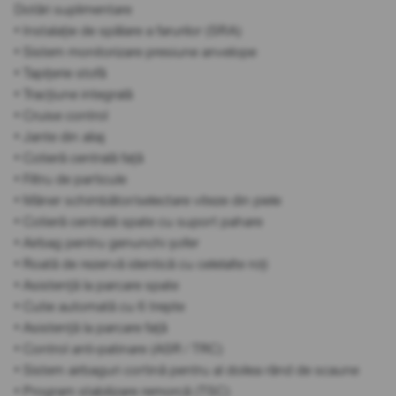
Dotări suplimentare
• Instalație de spălare a farurilor (SRA)
• Sistem monitorizare presiune anvelope
• Tapițerie stofă
• Tracțiune integrală
• Cruise control
• Jante din aliaj
• Cotieră centrală față
• Filtru de particule
• Mâner schimbător/selectare viteze din piele
• Cotieră centrală spate cu suport pahare
• Airbag pentru genunchi șofer
• Roată de rezervă identică cu celelalte roți
• Asistență la parcare spate
• Cutie automată cu 6 trepte
• Asistență la parcare față
• Control anti-patinare (ASR / TRC)
• Sistem airbaguri cortină pentru al doilea rând de scaune
• Program stabilizare remorcă (TSC)