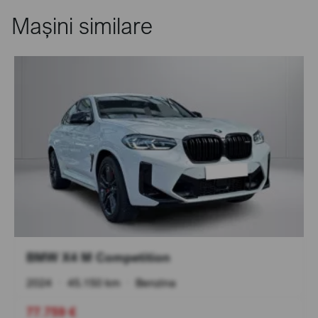
Mașini similare
BMW X4 M Competition
2024
•
45.150 km
•
Benzina
77.759 €