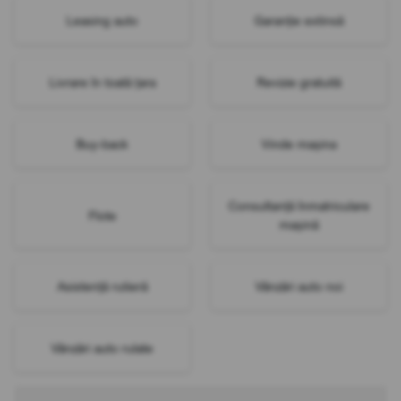
Leasing auto
Garanție extinsă
Livrare în toată țara
Revizie gratuită
Buy-back
Vinde mașina
Consultanță înmatriculare
Flote
mașină
Asistență rutieră
Vânzări auto noi
Vânzări auto rulate