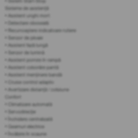
• Sistem Start-Stop
Sisteme de asistență
• Asistent unghi mort
• Detectare oboseală
• Recunoaștere indicatoare rutiere
• Senzor de ploaie
• Asistent fază lungă
• Senzor de lumină
• Asistent pornire în rampă
• Asistent coborâre pantă
• Asistent menținere bandă
• Cruise control adaptiv
• Avertizare distanță / coliziune
Confort
• Climatizare automată
• Servodirecție
• Închidere centralizată
• Geamuri electrice
• Încălzire în scaune