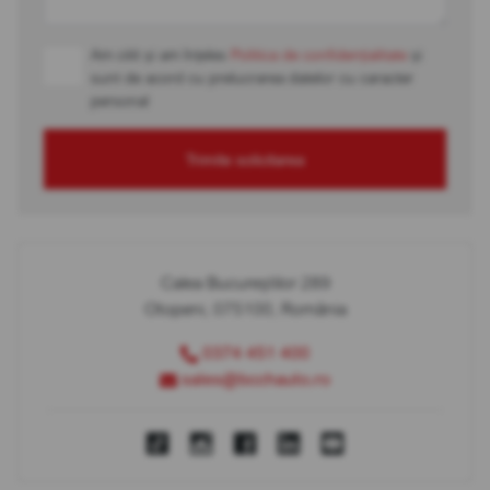
Am citit și am înțeles
Politica de confidențialitate
și
sunt de acord cu prelucrarea datelor cu caracter
personal
Trimite solicitarea
Calea Bucureștilor 289
Otopeni, 075100, România
0374 451 400
sales@bcchauto.ro