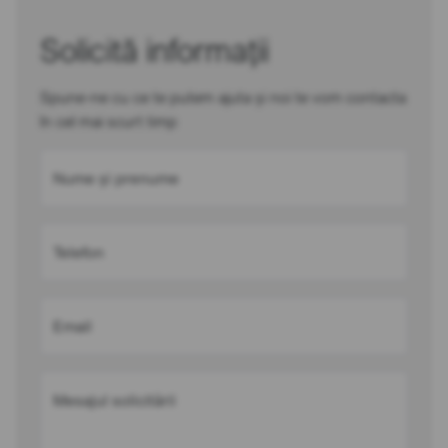
Solicită informații
Spune-ne cu ce te putem ajuta și noi te vom contacta
în cel mai scurt timp
Nume și prenume
Telefon
Email
Mesajul solicitării