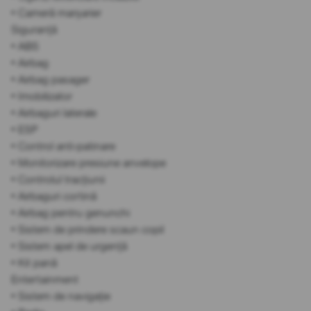
• Cameră marșarier
Siguranță
• ABS
• Airbag
• Airbag pasager
• Imobilizator
• Airbaguri laterale
• ESP
• Control anti-patinare
• Monitorizare presiune anvelope
• Controlul tracțiunii
• Airbaguri cortină
• Airbag pentru genunchi
• Sistem de prindere scaun copil
• Sistem apel de urgență
• Kit pană
Entertainment
• Sistem de navigație