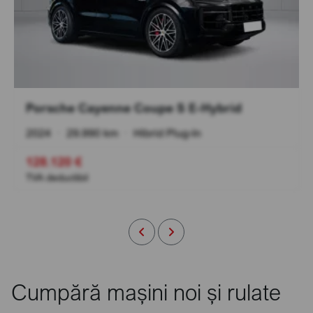
Porsche Cayenne Coupe S E-Hybrid
2024
•
29.990 km
•
Hibrid Plug-In
128.120 €
TVA deductibil
Cumpără mașini noi și rulate