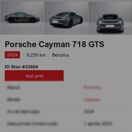
Porsche Cayman 718 GTS
2024
•
8.250 km
•
Benzina
ID Stoc #33604
Vezi preț
Marcă
Porsche
Model
Cayman
An de fabricație
2024
Data primei înmatriculări
1 aprilie 2024