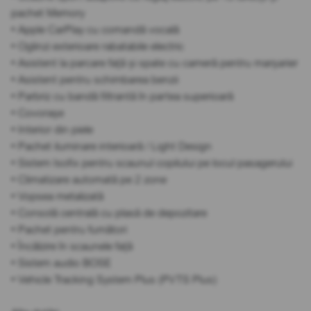
pachet Memory
• Apple CarPlay cu comandă vocală
• Oglinzi exterioare rabatabile electric
• Asistent la parcare față și spate cu cameră pentru marșarier
• Asistent pentru schimbarea benzii
• Parbriz cu bandă filtrantă în partea superioară
• Covorașe
• Interior din piele
• Pachet iluminare interioară / Light Design
• Sistem Isofix pentru scaunul copilului pe locul pasagerului
• Climatizare automată pe 2 zone
• Vopsea metalizată
• Consolă centrală cu plasă de depozitare
• Pachet pentru fumători
• Încălzire în scaunele față
• Sistem audio BOSE
• Vehicle Tracking System Plus (PVTS Plus)