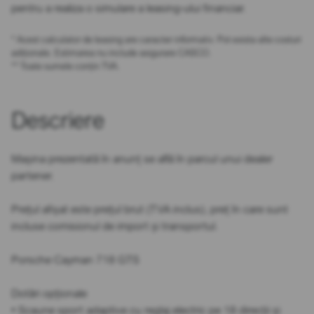
pentru a realiza o simulare a leasing-ului financiar.
* Acest calculator de leasing are caracter informativ. Pot exista alte costuri
adiționale. Estimarea nu include asigurare CASCO.
** Toate sumele conțin TVA.
Descriere
Mașina prezentată în anunț se află în parcul unui dealer
partener.
Prețul afișat este prețul brut (TVA inclus), preț în care sunt
incluse comisionul de import și transportul.
Porsche Cayman 718 GTS
Dotări opționale
• Scaune sport adaptive cu reglaj electric pe 18 direcții și