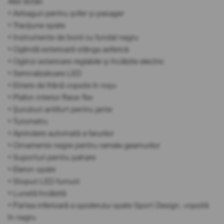
Alte dotări
• Airbaguri pentru șofer și pasager
• Tracțiune spate
• Instrumente de bord cu fundal negru
• Oglindă exterioară stânga asferică
• Oglinzi exterioare reglabile și încălzite electric
• Semnalizatoare LED
• Etriere de frână vopsite în roșu
• Plafon interior Race-Tex
• Șuruburi antifurt pentru jante
• Turometru
• Aprindere automată a farurilor
• Ornamente negre pentru ramele geamurilor
• Suporturi pentru pahare
• Eleron spate
• Stopuri LED fumurii
• Lunetă încălzită
• Partea inferioară a spoilerului spate Sport Design, vopsită
în negru