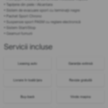
• Tapițerie din piele / Alcantara
• Sistem de evacuare sport cu terminații negre
• Pachet Sport Chrono
• Suspensie sport PASM cu reglare electronică
• Sistem Start/Stop
• Geamuri fumurii
Servicii incluse
Leasing auto
Garanție extinsă
Livrare în toată țara
Revizie gratuită
Buy-back
Vinde mașina