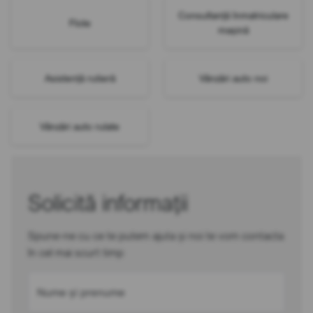
Consultanță înmatriculare
Flote
mașină
Asistență rutieră
Vânzări auto noi
Vânzări auto rulate
Solicită informații
Spune-ne cu ce te putem ajuta și noi te vom contacta
în cel mai scurt timp
Nume și prenume