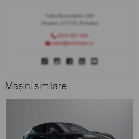
Calea Bucureștilor 289
Otopeni, 075100, România
0374 451 400
sales@bcchauto.ro
Mașini similare