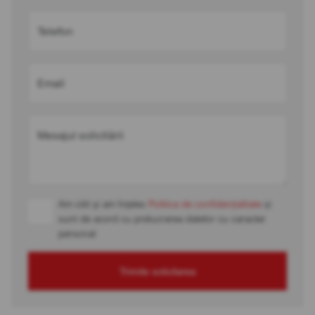
Telefon
Email
Mesajul solicitării
Am citit și am înțeles
Politica de confidențialitate
și
sunt de acord cu prelucrarea datelor cu caracter
personal
Trimite solicitarea