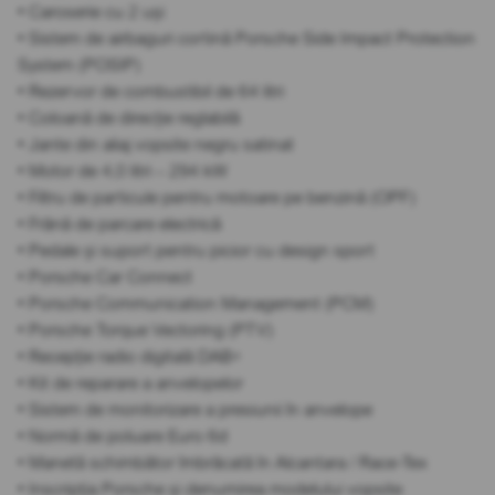
• Caroserie cu 2 uși
• Sistem de airbaguri cortină Porsche Side Impact Protection
System (POSIP)
• Rezervor de combustibil de 64 litri
• Coloană de direcție reglabilă
• Jante din aliaj vopsite negru satinat
• Motor de 4,0 litri – 294 kW
• Filtru de particule pentru motoare pe benzină (OPF)
• Frână de parcare electrică
• Pedale și suport pentru picior cu design sport
• Porsche Car Connect
• Porsche Communication Management (PCM)
• Porsche Torque Vectoring (PTV)
• Recepție radio digitală DAB+
• Kit de reparare a anvelopelor
• Sistem de monitorizare a presiunii în anvelope
• Normă de poluare Euro 6d
• Manetă schimbător îmbrăcată în Alcantara / Race-Tex
• Inscripția Porsche și denumirea modelului vopsite