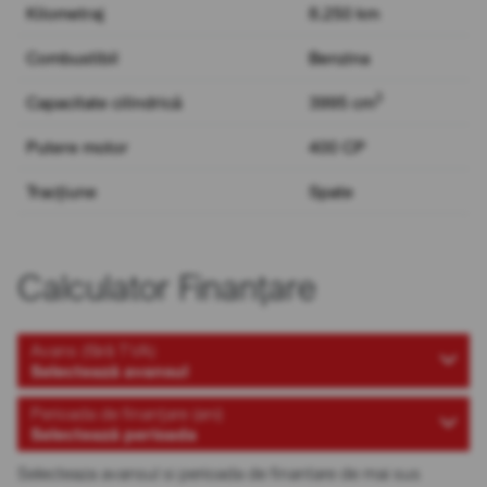
Kilometraj
8.250 km
Combustibil
Benzina
3
Capacitate cilindrică
3995 cm
Putere motor
400 CP
Tracțiune
Spate
Calculator Finanțare
Avans (fără TVA)
Selectează avansul
Perioada de finanțare (ani)
Selectează perioada
Selecteaza avansul si perioada de finantare de mai sus