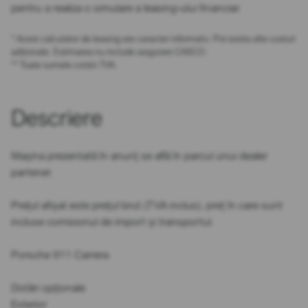
pentru a realiza o simulare a leasing-ului financiar.
* Acest calculator de leasing are caracter informativ. Pot exista alte costuri
adiționale. Estimarea nu include asigurare CASCO.
** Toate sumele conțin TVA.
Descriere
Mașina prezentată în anunț se află în parcul unui dealer
partener.
Prețul afișat este prețul brut (TVA inclus), preț în care sunt
incluse comisionul de import și transportul.
Porsche 911 Carrera
Dotări opționale
Exterior