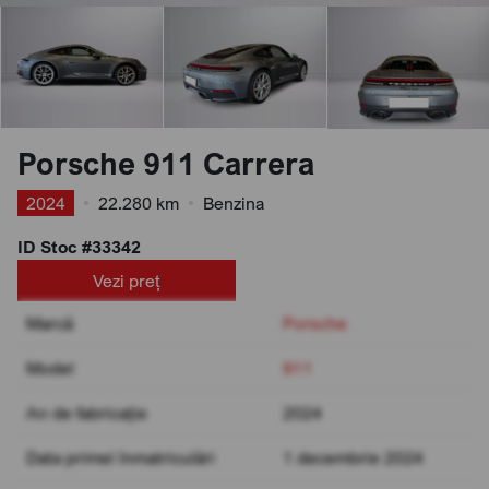
Porsche 911 Carrera
2024
•
22.280 km
•
Benzina
ID Stoc #33342
Vezi preț
Marcă
Porsche
Model
911
An de fabricație
2024
Data primei înmatriculări
1 decembrie 2024