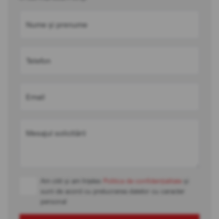
Nume și prenume
Telefon
Email
Mesajul solicitării
Am citit și am înțeles
Politica de confidențialitate
și
sunt de acord cu prelucrarea datelor cu caracter
personal