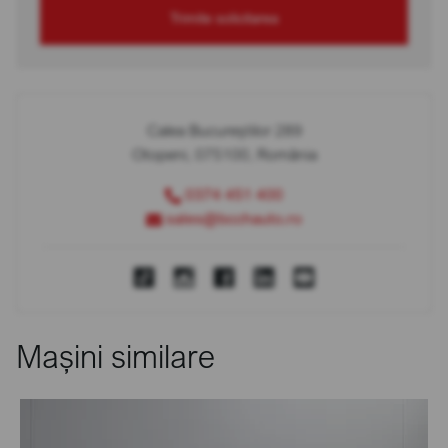
Trimite solicitarea
Calea Bucureștilor 289
Otopeni, 075100, România
0374 451 400
sales@bcchauto.ro
Mașini similare