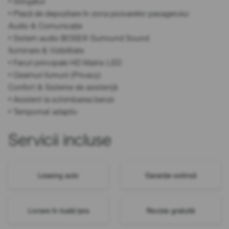
• Stingător
• Plasă de depozitare în zona picioarelor pasagerului
Audio & Comunicație
• Sistem audio BOSE® Surround Sound
Iluminare & Vizibilitate
• Faruri principale HD Matrix LED
• Geamuri fumurii (Privacy)
Confort & Sisteme de asistență
• Asistent la schimbarea benzii
• Tempomat adaptiv
Servicii incluse
Leasing auto
Garanție extinsă
Livrare în toată țara
Revizie gratuită