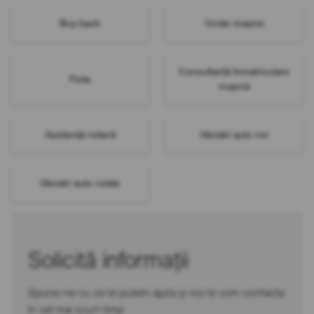
Buy-back
Vinde mașina
Consultanță înmatriculare
Flote
mașină
Asistență rutieră
Vânzări auto noi
Vânzări auto rulate
Solicită informații
Spune-ne cu ce te putem ajuta și noi te vom contacta
în cel mai scurt timp