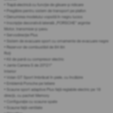
• Trapă electrică cu funcție de glisare și ridicare
• Pregătire pentru sistem de transport pe plafon
• Denumirea modelului vopsită în negru lucios
• Inscripție decorativă laterală „PORSCHE” argintie
Motor, transmisie și șasiu
• Servodirecție Plus
• Sistem de evacuare sport cu ornamente de evacuare negre
• Rezervor de combustibil de 84 litri
Roți
• Kit de pană cu compresor electric
• Jante Carrera S de 20"/21"
Interior
• Volan GT Sport îmbrăcat în piele, cu încălzire
• Emblemă Porsche pe tetiere
• Scaune sport adaptive Plus față reglabile electric pe 18
direcții, cu pachet Memory
• Configurație cu scaune spate
• Scaune față ventilate