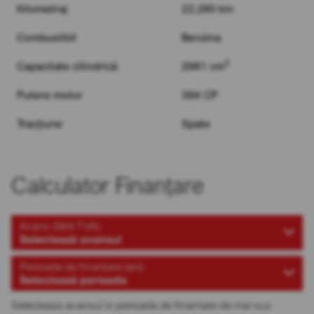
Kilometraj
22.280 km
Combustibil
Benzina
3
Capacitate cilindrică
2981 cm
Putere motor
394 CP
Tracțiune
Spate
Calculator Finanțare
Avans (fără TVA)
Selectează avansul
Perioada de finanțare (ani)
Selectează perioada
Selecteaza avansul si perioada de finantare de mai sus