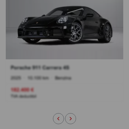
Porsche 911 Carrera 4S
2025
•
10.100 km
•
Benzina
182.400 €
TVA deductibil