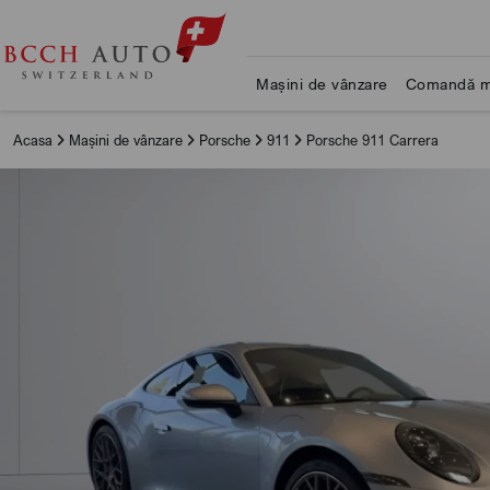
Mașini de vânzare
Comandă m
Acasa
Mașini de vânzare
Porsche
911
Porsche 911 Carrera