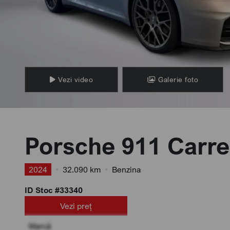
Vezi video
Galerie foto
Porsche 911 Carre
2024
•
32.090 km
•
Benzina
ID Stoc #33340
Vezi preț
Marcă