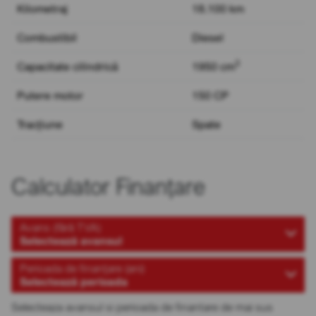
Kilometraj
18.100 km
Combustibil
Diesel
3
Capacitate cilindrică
1950 cm
Putere motor
150 CP
Tracțiune
Spate
Calculator Finanțare
Avans (fără TVA)
Selectează avansul
Perioada de finanțare (ani)
Selectează perioada
Selecteaza avansul si perioada de finantare de mai sus