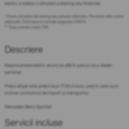
pentru a realiza o simulare a leasing-ului financiar.
* Acest calculator de leasing are caracter informativ. Pot exista alte costuri
adiționale. Estimarea nu include asigurare CASCO.
** Toate sumele conțin TVA.
Descriere
Mașina prezentată în anunț se află în parcul unui dealer
partener.
Prețul afișat este prețul brut (TVA inclus), preț în care sunt
incluse comisionul de import și transportul.
Mercedes-Benz Sprinter
Servicii incluse