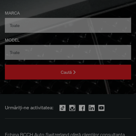
MARCA
MODEL
Caută
Urmăriți-ne activitatea:
Echipa BCCH Auto Switzerland oferă clienților consultanța