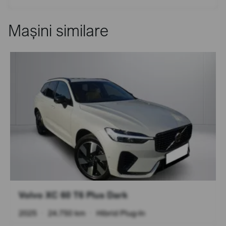
Mașini similare
Volvo XC 60 T6 Plus Dark
2025
•
24.750 km
•
Hibrid Plug-In