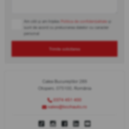
Am citit și am înțeles
Politica de confidențialitate
și
sunt de acord cu prelucrarea datelor cu caracter
personal
Trimite solicitarea
Calea Bucureștilor 289
Otopeni, 075100, România
0374 451 400
sales@bcchauto.ro