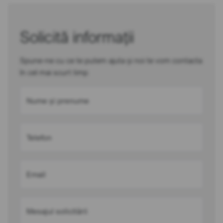
Solicită informații
Spune-ne cu ce te putem ajuta și noi te vom contacta
în cel mai scurt timp
Nume și prenume
Telefon
Email
Mesajul solicitării