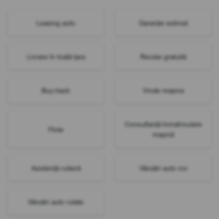
Leasing auto
Garanție extinsă
Livrare în toată țara
Revizie gratuită
Buy-back
Vinde mașina
Consultanță înmatriculare
Flote
mașină
Asistență rutieră
Vânzări auto noi
Vânzări auto rulate