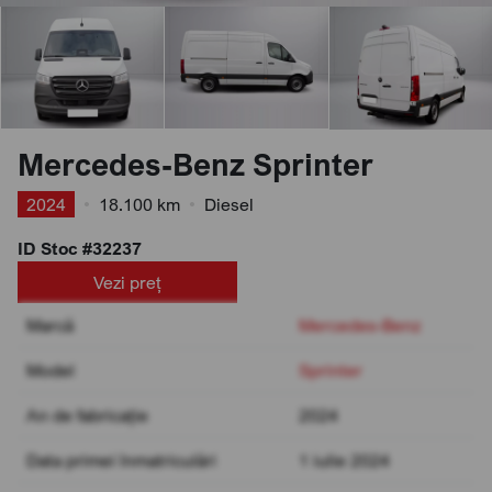
Mercedes-Benz Sprinter
2024
•
18.100 km
•
Diesel
ID Stoc #32237
Vezi preț
Marcă
Mercedes-Benz
Model
Sprinter
An de fabricație
2024
Data primei înmatriculări
1 iulie 2024