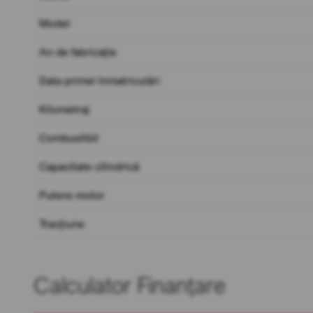
Model
An de fabricație
Data primei înmatriculări
Kilometraj
Combustibil
Capacitate cilindrică
Putere motor
Tracțiune
Calculator Finanțare