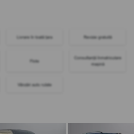
Livrare în toată țara
Revizie gratuită
Consultanță înmatriculare
Flote
mașină
Vânzări auto rulate