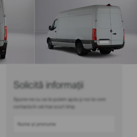
Solicită informații
Spune-ne cu ce te putem ajuta și noi te vom
contacta în cel mai scurt timp
Nume și prenume