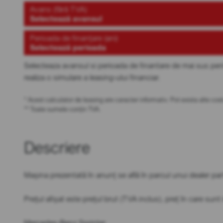
Avans (fără TVA)
Selectează avansul
Perioada de finanțare (ani)
Selectează perioada
Selecteaza avansul si perioada de finantare de mai sus pen
realiza o simulare a leasing-ului financiar.
* Acest calculator de leasing are caracter informativ. Pot exista alte c
** Toate sumele conțin TVA.
Descriere
Mașina prezentată în anunț se află în parcul unui dealer 
Prețul afișat este prețul brut (TVA inclus), preț în care sun
Mercedes-Benz Sprinter