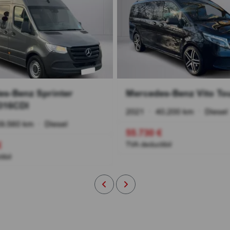
s-Benz Sprinter
Mercedes-Benz Vito Tou
316CDI
2021
•
40.200 km
•
Diesel
9.560 km
•
Diesel
55.730 €
€
TVA deductibil
ibil