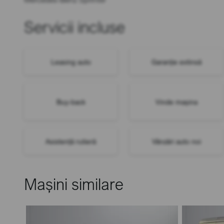
Servicii incluse
Leasing auto
Garanție extinsă
Buy-back
Vinde mașina
Asistență rutieră
Vânzări auto noi
Mașini similare