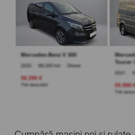
TIC
Mercedes-Benz V 300
Mercede
Tourer 
2022
•
98.200 km
•
Diesel
2021
•
5
56.290 €
55.900 
TVA deductibil
TVA deduct
Cumpără mașini noi și rulate