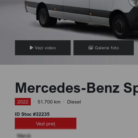
Vezi video
Galerie foto
Mercedes-Benz Sp
2022
•
51.700 km
•
Diesel
ID Stoc #32235
Vezi preț
Marcă