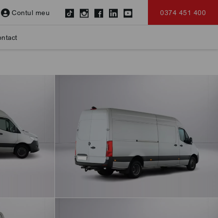
Contul meu
0374 451 400
ntact