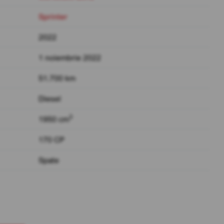
Sprinter
2022
1 noiembrie 2022
51.700 km
Diesel
3
1950 cm
170 CP
Spate