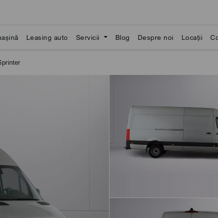
așină
Leasing auto
Servicii
Blog
Despre noi
Locații
Co
printer