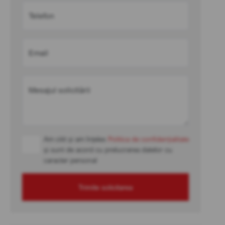
Telefon
Email
Mesajul solicitării
Am citit și am înțeles
Politica de confidențialitate
și sunt de acord cu prelucrarea datelor cu
caracter personal
Trimite solicitarea