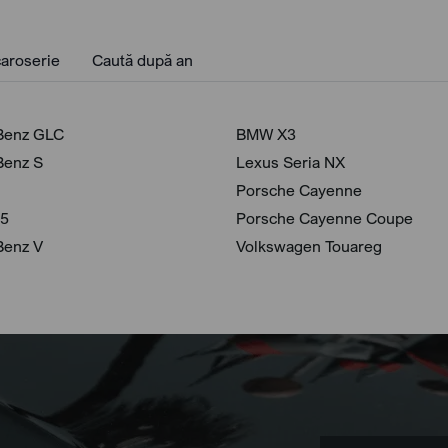
aroserie
Caută după an
Benz GLC
BMW X3
Benz S
Lexus Seria NX
Porsche Cayenne
 5
Porsche Cayenne Coupe
Benz V
Volkswagen Touareg