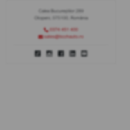
Calea Bucureștilor 289
Otopeni, 075100, România
0374 451 400
sales@bcchauto.ro