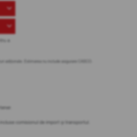
tru a
osturi adiționale. Estimarea nu include asigurare CASCO.
partener.
t incluse comisionul de import și transportul.