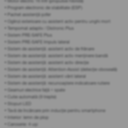
• Motor electric 16 kW (propulsie hibridă)
• Program electronic de stabilitate (ESP)
• Pachet asistență șofer
• Oglinzi exterioare cu asistent activ pentru unghi mort
• Tempomat adaptiv / Distronic Plus
• Sistem PRE-SAFE Plus
• Sistem PRE-SAFE Impuls lateral
• Sistem de asistență: asistent activ de frânare
• Sistem de asistență: asistent activ menținere bandă
• Sistem de asistență: asistent activ direcție
• Sistem de asistență: Attention-Assist (detecție oboseală)
• Sistem de asistență: asistent vânt lateral
• Sistem de asistență: recunoaștere indicatoare rutiere
• Geamuri electrice față + spate
• Cutie automată (9 trepte)
• Stopuri LED
• Tavă de încărcare prin inducție pentru smartphone
• Interior: lemn de plop
• Caroserie: 4 uși