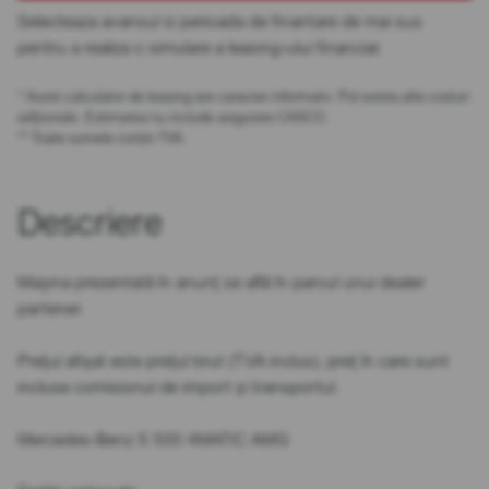
Selecteaza avansul si perioada de finantare de mai sus
pentru a realiza o simulare a leasing-ului financiar.
* Acest calculator de leasing are caracter informativ. Pot exista alte costuri
adiționale. Estimarea nu include asigurare CASCO.
** Toate sumele conțin TVA.
Descriere
Mașina prezentată în anunț se află în parcul unui dealer
partener.
Prețul afișat este prețul brut (TVA inclus), preț în care sunt
incluse comisionul de import și transportul.
Mercedes-Benz S 500 4MATIC AMG