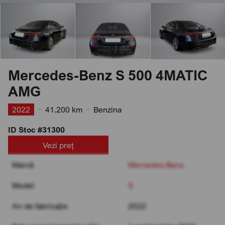
Mercedes-Benz S 500 4MATIC
AMG
2022
•
41.200 km
•
Benzina
ID Stoc #31300
Vezi preț
Marcă
Mercedes-Benz
Model
S
An de fabricație
2022