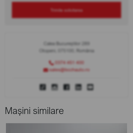
Trimite solicitarea
Calea Bucureștilor 289
Otopeni, 075100, România
0374 451 400
sales@bcchauto.ro
Mașini similare