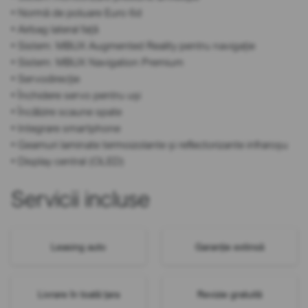
• Normă de poluare Euro 6d
• Airbag lateral față
• Sistem: MBUX Augmented Reality pentru navigație
• Sistem: MBUX Navigation Premium
• Servodirecție
• Închidere servo pentru uși
• Încălzire scaune spate
• Integrare smartphone
• Geamuri laminate termoizolante și reflectorizante infraroșu
• Display central (OLED)
Servicii incluse
Leasing auto
Garanție extinsă
Livrare în toată țara
Revizie gratuită