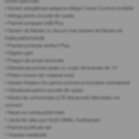
Dotări opționale:
• Sistem ștergătoare adaptive (Magic Vision Control) încălzite
• Airbag pentru locurile din spate
• Pachet echipare USB Plus
• Sistem de frânare cu discuri mari (sistem de frânare de
înaltă performanță)
• Pachet protecție antifurt Plus
• Digital Light
• Praguri de acces iluminate
• Direcție pe puntea spate cu unghi de bracare de 10°
• Plafon interior din material textil
• Sistem Keyless-Go pentru pornire și închidere centralizată
• Climatizare pentru locurile din spate
• Modul de comunicație (LTE Advanced) Mercedes me
connect
• Rezervor combustibil mărit
• Jante din aliaj ușor 9x20 (AMG, multispoke)
• Pachet purificare aer
• Vopsea metalizată