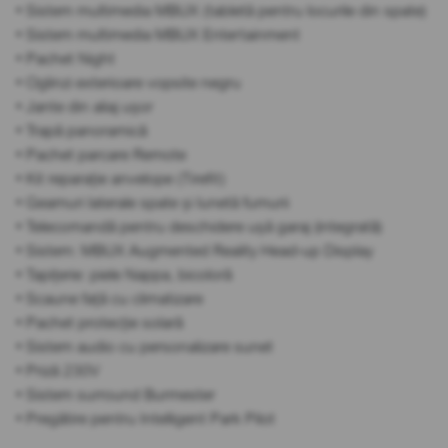
• Sistem multimedia MBUX (tabletă pentru locurile din spate)
• Sistem multimedia MBUX Entertainment
• Pachet Night
• Oglinzi exterioare vopsite negru
• Jante din aliaj ușor
• Trapă panoramică
• Pachet parcare Remote
• Kit reparație anvelope (Tirefit)
• Geamuri laterale spate și lunetă fumurii
• Telecomandă pentru deschidere ușă garaj (integrată)
• Sistem: MBUX Augmented Reality Head-up Display
• Tapițerie: piele Nappa, bicoloră
• Scaune față cu climatizare
• Pachet protecție solară
• Sistem audio cu personalizare sunet
• Priză 230V
• Sistem surround Burmester
• Pregătire pentru Intelligent Park Pilot