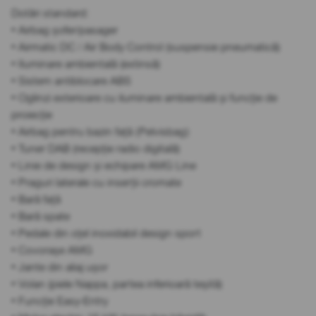
Dotări standard:
• Airbag șofer/pasager
• Airmatic DC / Air Body Control (suspensie pneumatică)
• Iluminare ambientală (extinsă)
• Sistem antiblocare ABS
• Oglinzi exterioare cu iluminare ambientală și funcție de
proiecție
• Airbag pentru bazin față (Pelvisbag)
• Tuner DAB (recepție radio digitală)
• Linie de design și echipare AMG Line
• Praguri laterale cu inserții cromate
• Bară față
• Bară spate
• Pedale din oțel inoxidabil design sport
• Covorașe AMG
• Jante din aliaj ușor
• Volan (piele Nappa, partea inferioară teșită)
• Funcție Easy-Entry