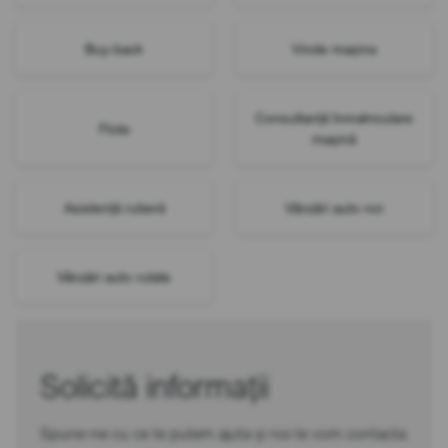
Buy-back
Vinde mașina
Consultanță înmatriculare
Flote
mașină
Asistență rutieră
Vânzări auto noi
Vânzări auto rulate
Solicită informații
Spune-ne cu ce te putem ajuta și noi te vom contacta