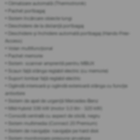
• Climatizare automată (Thermotronik)
• Pachet portbagaj
• Sistem încărcare obiecte lungi
• Deschidere de la distanță portbagaj
• Deschidere și închidere automată portbagaj (Hands-Free-
Access)
• Volan multifuncțional
• Pachet memorie
• Sistem: scanner amprentă pentru MBUX
• Scaun față stânga reglabil electric (cu memorie)
• Suport lombar față reglabil electric
• Oglindă interioară și oglindă exterioară stânga cu funcție
antiorbire
• Sistem de apel de urgență Mercedes-Benz
• Mild-hybrid 336 kW (motor 3,0 litri - 320 kW)
• Consolă centrală cu aspect de sticlă, negru
• Sistem multimedia (Connect 20 Premium)
• Sistem de navigație: navigație pe hard disk
• Sistem monitorizare presiune anvelope