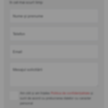
în cel mai scurt timp
Nume și prenume
Telefon
Email
Mesajul solicitării
Am citit și am înțeles
Politica de confidențialitate
și
sunt de acord cu prelucrarea datelor cu caracter
personal