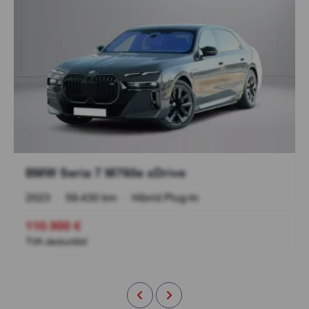
BMW Seria 7 M760e xDrive
2023
•
59.430 km
•
Hibrid Plug-In
110.900 €
TVA deductibil