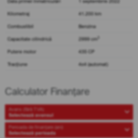
Data primei înmatriculări
1 septembrie 2022
Kilometraj
41.200 km
Combustibil
Benzina
3
Capacitate cilindrică
2999 cm
Putere motor
435 CP
Tracțiune
4x4 (automat)
Calculator Finanțare
Avans (fără TVA)
Selectează avansul
Perioada de finanțare (ani)
Selectează perioada