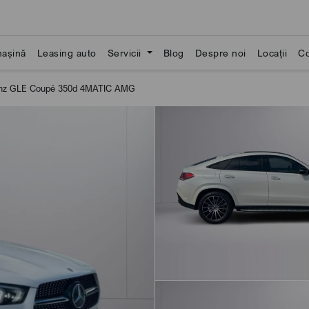
așină
Leasing auto
Servicii
Blog
Despre noi
Locații
Co
nz GLE Coupé 350d 4MATIC AMG