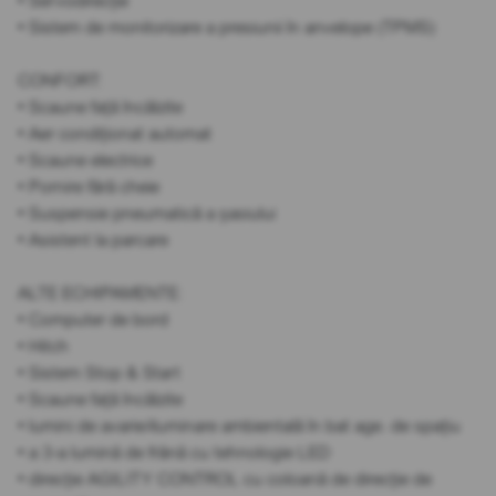
• Servodirecție
• Sistem de monitorizare a presiunii în anvelope (TPMS)
CONFORT:
• Scaune față încălzite
• Aer condiționat automat
• Scaune electrice
• Pornire fără cheie
• Suspensie pneumatică a șasiului
• Asistent la parcare
ALTE ECHIPAMENTE:
• Computer de bord
• Hitch
• Sistem Stop & Start
• Scaune față încălzite
• lumini de avarie/iluminare ambientală în bat age. de spațiu
• a 3-a lumină de frână cu tehnologie LED
• direcție AGILITY CONTROL cu coloană de direcție de