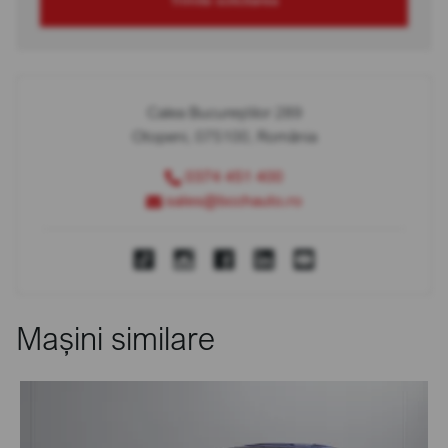
Calea Bucureștilor 289
Otopeni, 075100, România
0374 451 400
sales@bcchauto.ro
Mașini similare