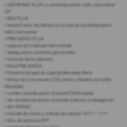
• DISTRONIC PLUS cu asistență pentru trafic transversal
(DT
• BAS PLUS
• asistent activ de frânare cu funcție de asistență pentru
trafic transversal
• PRE-SAFE® PLUS
• opțiune de încărcare transversală
• airbag pentru protecția genunchilor
• lichid de răcire alternativ
• frână PRE-SAFE®
• Sistemul de apel de urgență Mercedes-Benz
• Modul de comunicare (LTE) pentru utilizarea serviciilor
Mercedes
• unitate centrală pentru Europa/CSI/Mongolia
• aer condiționat pentru scaunele șoferului și pasagerului
• 9G-TRONIC
• indicele de viteză și indicele de sarcină 107Y + 111Y
• filtru de particule DPF