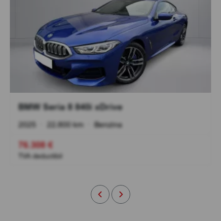
BMW Seria 8 840i xDrive
2025
•
22.800 km
•
Benzina
76.308 €
TVA deductibil