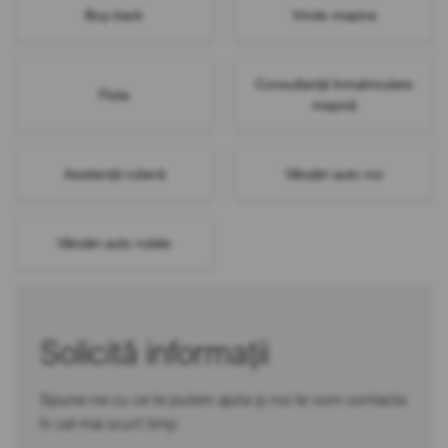
Buy-back
Vinde mașina
Consultanță înmatriculare
Flote
mașină
Asistență rutieră
Vânzări auto noi
Vânzări auto rulate
Solicită informații
Spune-ne cu ce te putem ajuta și noi te vom contacta
în cel mai scurt timp