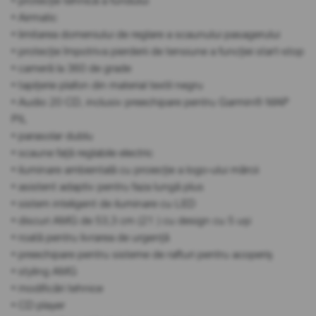
• protecție tehnică a fundului
• Airmatic
• limitarea domeniului de reglare a scaunului pasagerului
• protecție împotriva pierderii de tensiune a funcției start-stop
• cameră la 360 de grade
• tapițerie plafon din material textil negru
• Audio 20 CD, inclusiv preechipare pentru Garmin® MAP
PIL
• parasolar dublu
• scaune față reglabile electric
• iluminare ambientală cu proiecție a logo-ului mărcii
• asistent adaptiv pentru faza lungă plus
• sistem inteligent de iluminare cu LED
• discuri AMG de 53,3 cm (21 ) cu design cu 5 uși
• roată pentru livrarea de urgență
• preechipare pentru sisteme de rafturi pentru acoperiș
• styling AMG
• modificări tehnice
• CD player