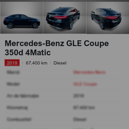
Mercedes-Benz GLE Coupe
350d 4Matic
2019
•
67.400 km
•
Diesel
Marcă
Mercedes-Benz
Model
GLE Coupe
An de fabricație
2019
Kilometraj
67.400 km
Combustibil
Diesel