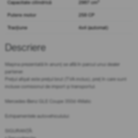
3
Capacitate cilindrică
2987 cm
Putere motor
258 CP
Tracțiune
4x4 (automat)
Descriere
Mașina prezentată în anunț se află în parcul unui dealer
partener.
Prețul afișat este prețul brut (TVA inclus), preț în care sunt
incluse comisionul de import și transportul.
Mercedes-Benz GLE Coupe 350d 4Matic
Echipamentele autovehiculului:
SIGURANȚĂ: