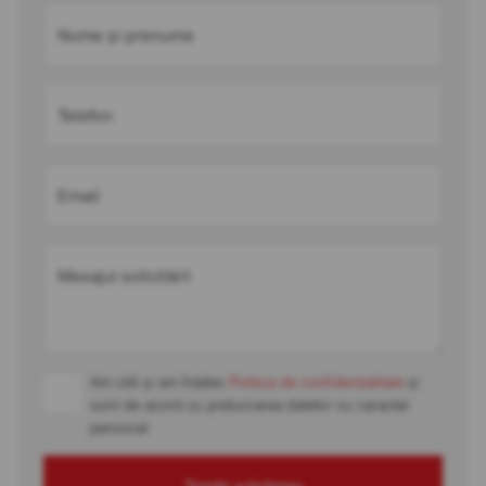
Nume și prenume
Telefon
Email
Mesajul solicitării
Am citit și am înțeles
Politica de confidențialitate
și
sunt de acord cu prelucrarea datelor cu caracter
personal
Trimite solicitarea