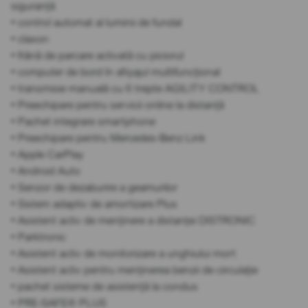
siguranță
• control automat al luminii de fundal
• claxon
• frână de parcare activată cu piciorul
• computer de bord în afișajul multifuncțional
• transmisie manuală cu 6 trepte AGILITY CONTROL
• Preechipare pentru servicii online la distanță
• Pachet integrare smartphone
• Preechipare pentru Mercedes-Benz Link
• Apple CarPlay
• Android Auto
• Senzor de dezaburire a geamurilor
• Sistem adaptiv de amortizare Plus
• Asistent activ de menținere a distanței DISTRONIC
• Parktronic
• Asistent activ de monitorizare a unghiului mort
• Asistent activ pentru menținerea benzii de circulație
• pachet sisteme de asistență la condus
• PRE-SAFE® PLUS