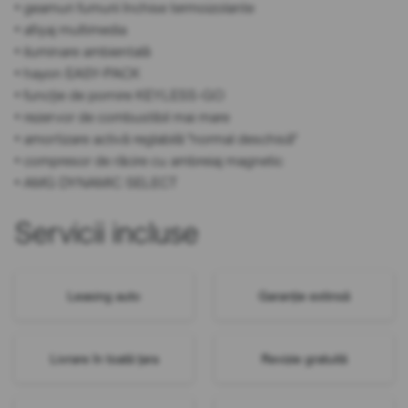
• geamuri fumurii închise termoizolante
• afișaj multimedia
• iluminare ambientală
• hayon EASY-PACK
• funcție de pornire KEYLESS-GO
• rezervor de combustibil mai mare
• amortizare activă reglabilă "normal deschisă"
• compresor de răcire cu ambreiaj magnetic
• AMG DYNAMIC SELECT
Servicii incluse
Leasing auto
Garanție extinsă
Livrare în toată țara
Revizie gratuită