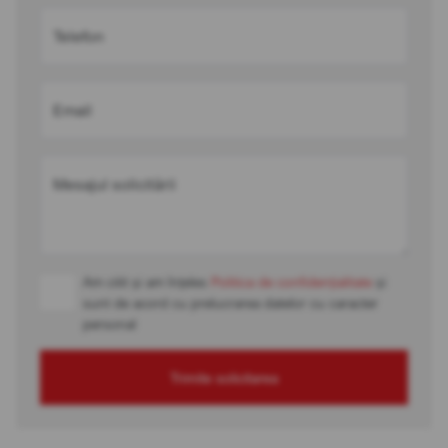
Telefon
Email
Mesajul solicitării
Am citit și am înțeles
Politica de confidențialitate
și
sunt de acord cu prelucrarea datelor cu caracter
personal
Trimite solicitarea