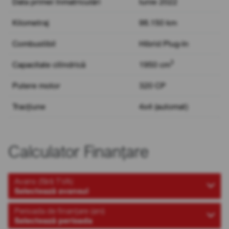
Data primei înmatriculări
Iunie 2022
Kilometraj
98.150 km
Combustibil
Hibrid Plug-In
3
Capacitate cilindrică
1950 cm
Putere motor
320 CP
Tracțiune
4x4 (automat)
Calculator Finanțare
Avans (fără TVA)
Selectează avansul
Perioada de finanțare (ani)
Selectează perioada