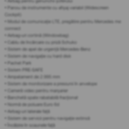
• Airbag pentru genunchii șoferului
• Panou de instrumente cu afișaj variabil (Widescreen
Cockpit)
• Modul de comunicație LTE, pregătire pentru Mercedes me
connect
• Airbag-uri cortină (Windowbag)
• Cablu de încărcare cu priză Schuko
• Sistem de apel de urgență Mercedes-Benz
• Sistem de navigație cu hard disk
• Pachet Park
• Sistem PRE-SAFE
• Ampatament de 2.995 mm
• Sistem de monitorizare a presiunii în anvelope
• Cameră video pentru marșarier
• Banchetă spate rabatabilă fracționat
• Normă de poluare Euro 6d
• Airbag-uri laterale față
• Sistem de servicii pentru navigație extinsă
• Încălzire în scaunele față