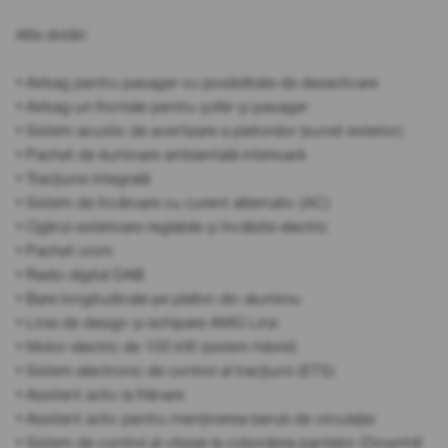
Alte dotări:
• Airbag pentru pasager cu posibilitate de dezactivare
• Airbag-uri frontale pentru șofer și pasager
• Sistem acustic de avertizare a pietonilor (sunet exterior)
• Pachet de iluminare ambientală interioară
• Tracțiune integrală
• Sistem de încărcare cu curent alternativ (AC)
• Oglinzi exterioare reglabile și încălzite electric
• Pachet crom
• Radio digital DAB
• Bare longitudinale pe plafon din aluminiu
• Linie de design și echipare AMG Line
• Motor electric de 100 kW (sistem hibrid)
• Sistem electronic de control al tracțiunii (ETS)
• Asistent activ la frânare
• Asistent activ pentru menținerea benzii de circulație
• Sistem de control al vitezei la coborârea pantelor (Downhill