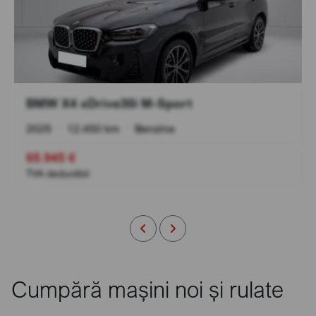
BMW X4 xDrive30i M-Sport
2025
•
12.450 km
•
Benzina
65.945 €
TVA deductibil
Cumpără mașini noi și rulate