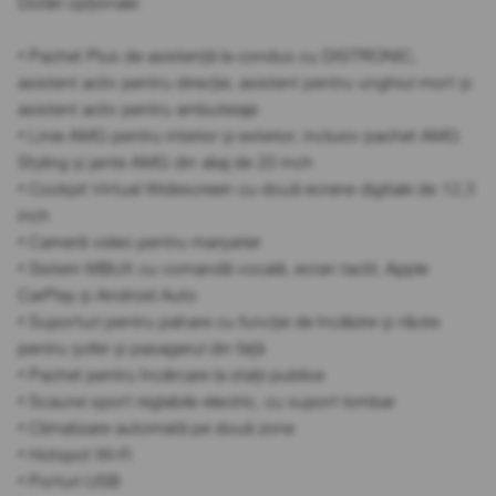
Dotări opționale:
• Pachet Plus de asistență la condus cu DISTRONIC,
asistent activ pentru direcție, asistent pentru unghiul mort și
asistent activ pentru ambuteiaje
• Linie AMG pentru interior și exterior, inclusiv pachet AMG
Styling și jante AMG din aliaj de 20 inch
• Cockpit Virtual Widescreen cu două ecrane digitale de 12,3
inch
• Cameră video pentru marșarier
• Sistem MBUX cu comandă vocală, ecran tactil, Apple
CarPlay și Android Auto
• Suporturi pentru pahare cu funcție de încălzire și răcire
pentru șofer și pasagerul din față
• Pachet pentru încărcare la stații publice
• Scaune sport reglabile electric, cu suport lombar
• Climatizare automată pe două zone
• Hotspot Wi-Fi
• Porturi USB