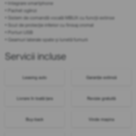
• Integrare smartphone
• Pachet oglinzi
• Sistem de comandă vocală MBUX cu funcții extinse
• Scut de protecție inferior cu finisaj cromat
• Porturi USB
• Geamuri laterale spate și lunetă fumurii
Servicii incluse
Leasing auto
Garanție extinsă
Livrare în toată țara
Revizie gratuită
Buy-back
Vinde mașina