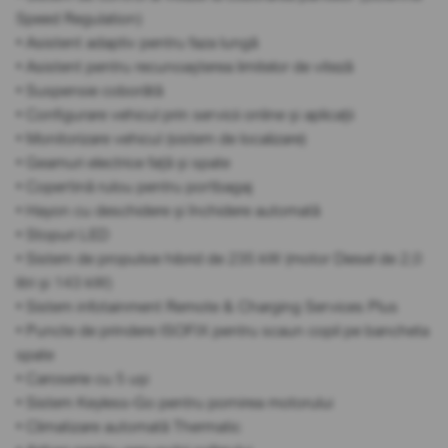
Speed Regulation)
• Asistent adaptiv pentru faza lungă
• Asistent pentru recunoașterea limitelor de viteză
• Suspensie coborâtă
• Configurare vehicul prin servicii online și aplicații
• Monitorizare vehicul (sistem de localizare)
• Geamuri electrice față și spate
• Copertină rulou pentru portbagaj
• Hayon cu deschidere și închidere automată
• Stopuri LED
• Sistem de propulsie hibrid de 235 kW (motor Diesel de 2,0
litri și 143 kW)
• Sistem infotainment Remote & Charging Services Plus
• Puncte de prindere ISOFIX pentru scaun copil pe bancheta
spate
• Caroserie cu 5 uși
• Sistem Keyless-Go pentru pornirea motorului
• Climatizare automată Thermatic