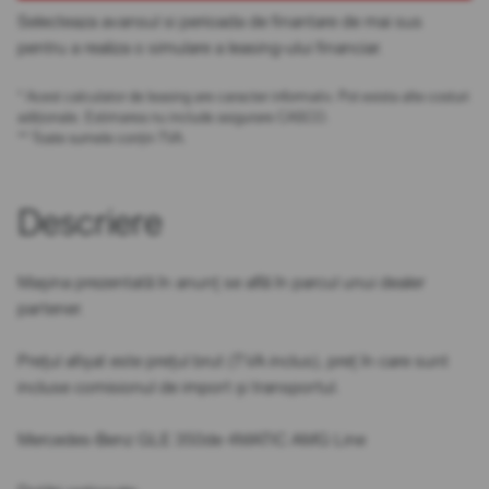
Selecteaza avansul si perioada de finantare de mai sus
pentru a realiza o simulare a leasing-ului financiar.
* Acest calculator de leasing are caracter informativ. Pot exista alte costuri
adiționale. Estimarea nu include asigurare CASCO.
** Toate sumele conțin TVA.
Descriere
Mașina prezentată în anunț se află în parcul unui dealer
partener.
Prețul afișat este prețul brut (TVA inclus), preț în care sunt
incluse comisionul de import și transportul.
Mercedes-Benz GLE 350de 4MATIC AMG Line