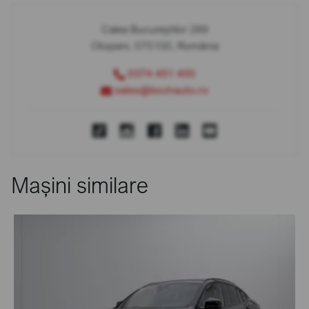
Calea Bucureștilor 289
Otopeni, 075100, România
0374 451 400
sales@bcchauto.ro
Mașini similare