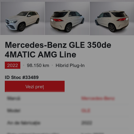
Mercedes-Benz GLE 350de
4MATIC AMG Line
2022
•
98.150 km
•
Hibrid Plug-In
ID Stoc #33489
Vezi preț
Marcă
Mercedes-Benz
Model
GLE
An de fabricație
2022