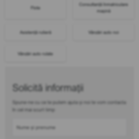
Consultanță înmatriculare
Flote
mașină
Asistență rutieră
Vânzări auto noi
Vânzări auto rulate
Solicită informații
Spune-ne cu ce te putem ajuta și noi te vom contacta
în cel mai scurt timp
Nume și prenume