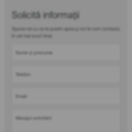
Solicită informații
Spune-ne cu ce te putem ajuta și noi te vom contacta
în cel mai scurt timp
Nume și prenume
Telefon
Email
Mesajul solicitării