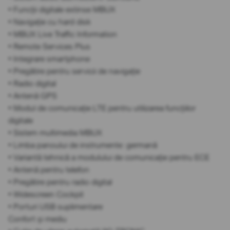
• Funcții digitale extinse MBUX
• Navigație cu hard disk
• MBUX Live Traffic Information
• Remote Services Plus
• Integrare smartphone
• Pregătire pentru servicii de navigație
• Radio digital
• Antenă GPS
• Modul de comunicație LTE pentru utilizarea funcțiilor
digitale
• Sistem multimedia MBUX
• Limba panoului de instrumente: germană
• Variantă tehnică a modulului de comunicație pentru ECE
• Antenă pentru telefon
• Pregătire pentru radio digital
• Widescreen Cockpit
• Porturi USB suplimentare
Confort și mediu