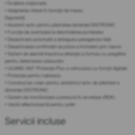
• Încălzire staționară
• Adaptarea vitezei în funcție de traseu
Siguranță
• Asistent activ pentru păstrarea distanței DISTRONIC
• Funcție de avertizare la deschiderea portierelor
• Dezactivare automată a airbagului pasagerului față
• Dezactivarea confirmării acustice a închiderii prin claxon
• Sistem de alarmă împotriva efracției și furtului cu pregătire
pentru detectarea coliziunilor
• GUARD 360° Protecție Plus a vehiculului cu funcții digitale
• Protecție pentru habitaclu
• Comenzi pe volan pentru asistentul activ de păstrare a
distanței DISTRONIC
• Sistem de monitorizare a presiunii în anvelope (RDK)
• Vestă reflectorizantă pentru șofer
Servicii incluse