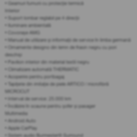
• Geamuri fumurii cu protecție termică
Interior
• Suport lombar reglabil pe 4 direcții
• Iluminare ambientală
• Covorașe AMG
• Manual de utilizare și informații de service în limba germană
• Ornamente designo din lemn de frasin negru cu pori
deschiși
• Pavilion interior din material textil negru
• Climatizare automată THERMATIC
• Acoperire pentru portbagaj
• Tapițerie din imitație de piele ARTICO / microfibră
MICROCUT
• Interval de service: 25.000 km
• Încălzire în scaune pentru șofer și pasager
Multimedia
• Android Auto
• Apple CarPlay
• Sistem audio Burmester® Surround