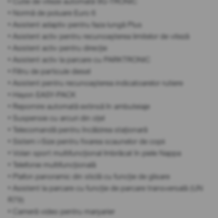
• Cutie de viteze automată 9G-TRONIC
• Normă de poluare Euro 6
• Asistent adaptiv pentru faza lungă Plus
• Asistent activ pentru recunoașterea limitelor de viteză
• Asistent activ pentru direcție
• Asistent activ la parcare cu PARKTRONIC
• Filtru de particule diesel
• Asistent pentru recunoașterea indicatoarelor rutiere
• Hayon EASY-PACK
• Repornire automată extinsă în ambuteiaje
• Suspensie cu arcuri din oțel
• Telecomandă pentru încălzirea staționară
• Sistem i-Size pentru fixarea scaunelor de copii
• Volan sport multifuncțional îmbrăcat în piele Nappa
• Telefonie multifuncțională
• Plafon panoramic din sticlă cu funcție de glisare
• Asistent la parcare cu funcție de parcare transversală (UN
R79)
• Cameră video pentru marșarier