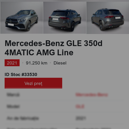
Mercedes-Benz GLE 350d
4MATIC AMG Line
2021
•
91.250 km
•
Diesel
ID Stoc #33530
Vezi preț
Marcă
Mercedes-Benz
Model
GLE
An de fabricație
2021