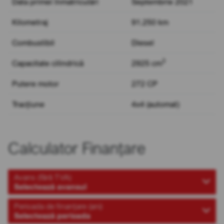
Data primei înmatriculări
Septembrie 2021
Kilometraj
91.250 km
Combustibil
Diesel
3
Capacitate cilindrică
2925 cm
Putere motor
272 CP
Tracțiune
4x4 (automat)
Calculator Finanțare
Avans (fără TVA)
Selectează avansul
Perioada de finanțare (ani)
Selectează perioada