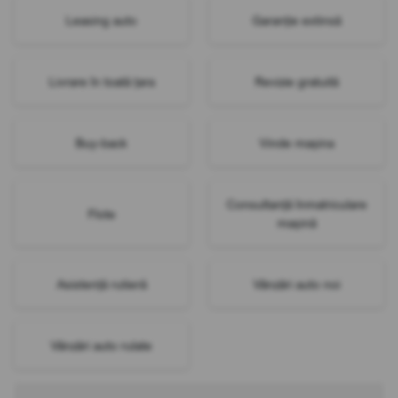
Leasing auto
Garanție extinsă
Livrare în toată țara
Revizie gratuită
Buy-back
Vinde mașina
Consultanță înmatriculare
Flote
mașină
Asistență rutieră
Vânzări auto noi
Vânzări auto rulate