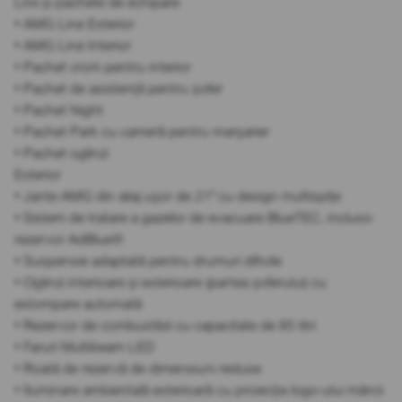
Linii și pachete de echipare
• AMG Line Exterior
• AMG Line Interior
• Pachet crom pentru interior
• Pachet de asistență pentru șofer
• Pachet Night
• Pachet Park cu cameră pentru marșarier
• Pachet oglinzi
Exterior
• Jante AMG din aliaj ușor de 21" cu design multispițe
• Sistem de tratare a gazelor de evacuare BlueTEC, inclusiv
rezervor AdBlue®
• Suspensie adaptată pentru drumuri dificile
• Oglinzi interioare și exterioare (partea șoferului) cu
estompare automată
• Rezervor de combustibil cu capacitate de 85 litri
• Faruri Multibeam LED
• Roată de rezervă de dimensiuni reduse
• Iluminare ambientală exterioară cu proiecția logo-ului mărcii