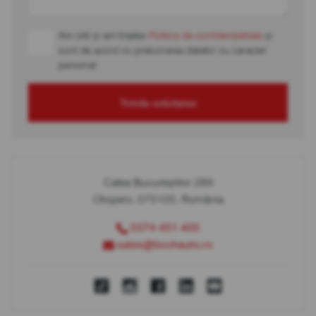
Am citit și am înțeles
Politica de confidențialitate
și
sunt de acord cu prelucrarea datelor cu caracter
personal
Trimite solicitarea
Calea Bucureștilor 289
Otopeni, 075100, România
0374 451 400
sales@bcchauto.ro