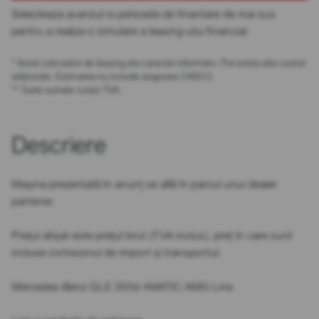
Selecteaza avansul si perioada de finantare de mai sus
pentru a realiza o simulare a leasing-ului financiar.
* Acest calculator de leasing are caracter informativ. Pot exista alte costuri
adiționale. Estimarea nu include asigurare CASCO.
** Toate sumele conțin TVA.
Descriere
Mașina prezentată în anunț se află în parcul unui dealer
partener.
Prețul afișat este prețul brut (TVA inclus), preț în care sunt
incluse comisionul de import și transportul.
Mercedes-Benz GLE 350d 4MATIC AMG Line