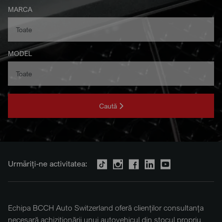
MARCA
MODEL
Caută
Urmăriți-ne activitatea:
Echipa BCCH Auto Switzerland oferă clienților consultanța
necesară achiziționării unui autovehicul din stocul propriu