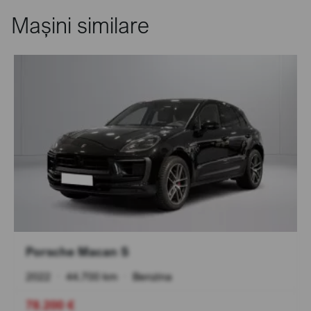
Mașini similare
Porsche Macan S
2022
•
44.700 km
•
Benzina
78.200 €