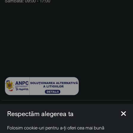
Sâmbătă: 09:00 - 17:00
© 2026 BCCH Group Switzerland AG. Toate drepturile
Respectăm alegerea ta
rezervate.
Platfomă dezvoltată de Workleto.
Folosim cookie-uri pentru a-ți oferi cea mai bună
BCCH Auto Switzerland este o marcă a societății
BCCH