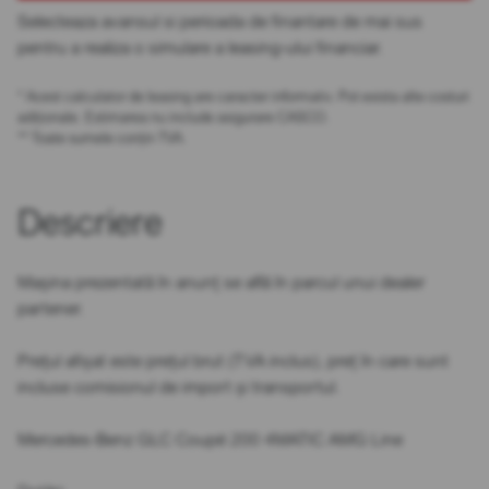
Selecteaza avansul si perioada de finantare de mai sus
pentru a realiza o simulare a leasing-ului financiar.
* Acest calculator de leasing are caracter informativ. Pot exista alte costuri
adiționale. Estimarea nu include asigurare CASCO.
** Toate sumele conțin TVA.
Descriere
Mașina prezentată în anunț se află în parcul unui dealer
partener.
Prețul afișat este prețul brut (TVA inclus), preț în care sunt
incluse comisionul de import și transportul.
Mercedes-Benz GLC Coupé 200 4MATIC AMG Line