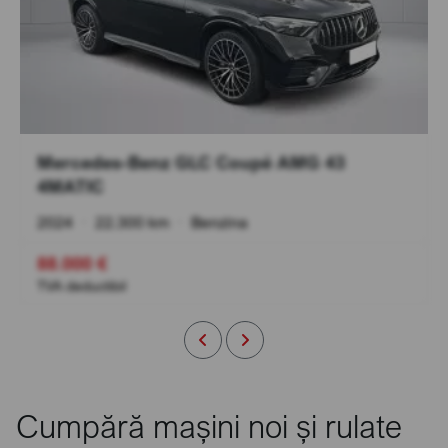
Mercedes-Benz GLC Coupé AMG 43
4MATIC
2024
•
22.300 km
•
Benzina
88.000 €
TVA deductibil
Cumpără mașini noi și rulate