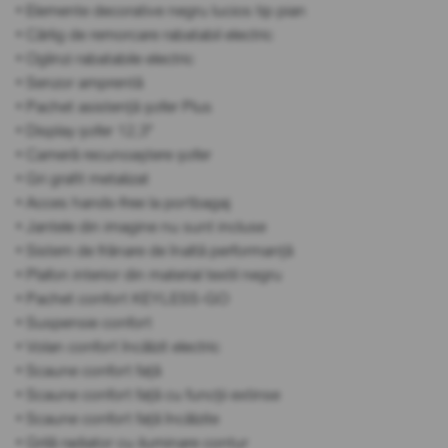
• Elemente decorative negru lucios tip pian
• Cârlig de remorcare rabatabil electric
• Oglinzi rabatabile electric
• Senzor amprentă
• Pachet asistență șofer Plus
• Display șofer 12,3"
• Cameră recunoaștere șofer
• Gri grafit metalizat
• Acces hands-free la portbagaj
• Jantele din imagine nu sunt incluse
• Sistem de frânare de înaltă performanță
• Plafon interior din material textil negru
• Pachet confort KEYLESS-GO
• Suspensie confort
• Volan confort încălzit electric
• Scaune confort față
• Scaune confort față cu funcții extinse
• Scaune confort față încălzite
• Grilă radiator cu iluminare contur