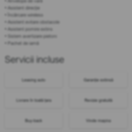
• Anvelope de vară
• Asistent direcție
• Încărcare wireless
• Asistent evitare obstacole
• Asistent pornire extins
• Sistem avertizare pietoni
• Pachet de iarnă
Servicii incluse
Leasing auto
Garanție extinsă
Livrare în toată țara
Revizie gratuită
Buy-back
Vinde mașina