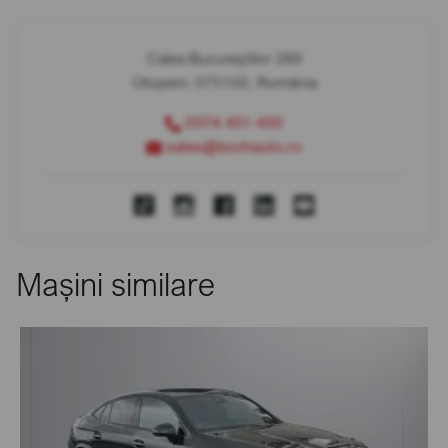
Calea Bucureștilor 289
Otopeni, 075100, România
0374 451 400
sales@bcchauto.ro
Mașini similare