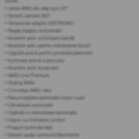
Dotări:
• Jante AMG din aliaj ușor 20"
• Sistem camere 360°
• Tempomat adaptiv DISTRONIC
• Reglaj adaptiv al iluminării
• Asistent activ schimbare bandă
• Asistent activ pentru menținerea benzii
• Capotă activă pentru protecția pietonilor
• Iluminare activă a panoului
• Asistent activ la parcare
• AMG Line Premium
• Styling AMG
• Covorașe AMG velur
• Recunoaștere automată scaun copil
• Climatizare automată
• Oglindă cu estompare automată
• Hayon cu închidere confort
• Praguri iluminate față
• Sistem audio surround Burmester