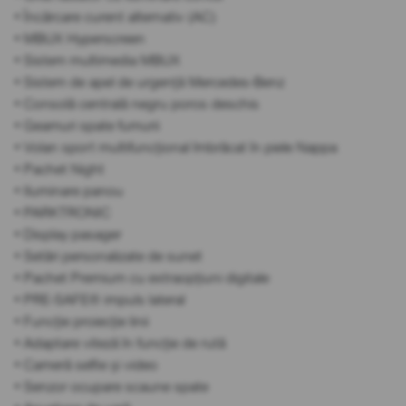
• Încărcare curent alternativ (AC)
• MBUX Hyperscreen
• Sistem multimedia MBUX
• Sistem de apel de urgență Mercedes-Benz
• Consolă centrală negru poros deschis
• Geamuri spate fumurii
• Volan sport multifuncțional îmbrăcat în piele Nappa
• Pachet Night
• Iluminare panou
• PARKTRONIC
• Display pasager
• Setări personalizate de sunet
• Pachet Premium cu extraopțiuni digitale
• PRE-SAFE® impuls lateral
• Funcție proiecție linii
• Adaptare viteză în funcție de rută
• Cameră selfie și video
• Senzor ocupare scaune spate