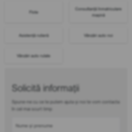
Consultanță înmatriculare
Flote
mașină
Asistență rutieră
Vânzări auto noi
Vânzări auto rulate
Solicită informații
Spune-ne cu ce te putem ajuta și noi te vom contacta
în cel mai scurt timp
Nume și prenume