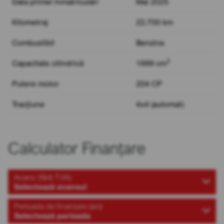
Data primei înmatriculări
Mai 2025
Kilometraj
22.700 km
Combustibil
Benzina
3
Capacitate cilindrică
1999 cm
Putere motor
204 CP
Tracțiune
4x4 (automat)
Calculator Finanțare
Avans (fără TVA)
Selectează avansul
Perioada de finanțare (ani)
Selectează perioada