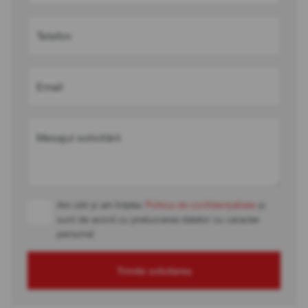
Telefon
Email
Mesajul solicitării
Am citit și am înțeles
Politica de confidențialitate
și
sunt de acord cu prelucrarea datelor cu caracter
personal
Trimite solicitarea