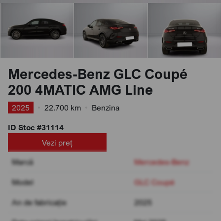
Mercedes-Benz GLC Coupé
200 4MATIC AMG Line
2025
•
22.700 km
•
Benzina
ID Stoc #31114
Vezi preț
Marcă
Mercedes-Benz
Model
GLC Coupé
An de fabricație
2025