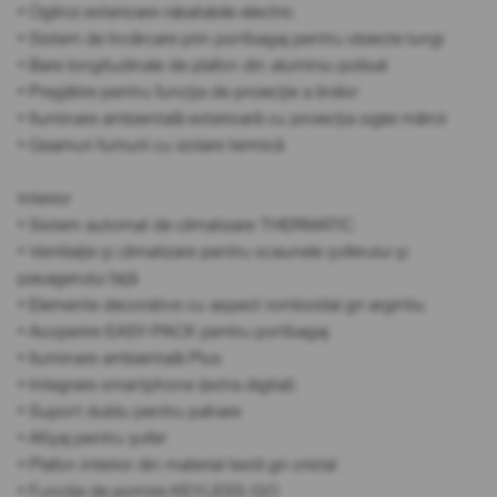
• Oglinzi exterioare rabatabile electric
• Sistem de încărcare prin portbagaj pentru obiecte lungi
• Bare longitudinale de plafon din aluminiu polisat
• Pregătire pentru funcția de proiecție a liniilor
• Iluminare ambientală exterioară cu proiecția siglei mărcii
• Geamuri fumurii cu izolare termică
Interior
• Sistem automat de climatizare THERMATIC
• Ventilație și climatizare pentru scaunele șoferului și
pasagerului față
• Elemente decorative cu aspect romboidal gri argintiu
• Acoperire EASY-PACK pentru portbagaj
• Iluminare ambientală Plus
• Integrare smartphone (extra digital)
• Suport dublu pentru pahare
• Afișaj pentru șofer
• Plafon interior din material textil gri cristal
• Funcție de pornire KEYLESS-GO