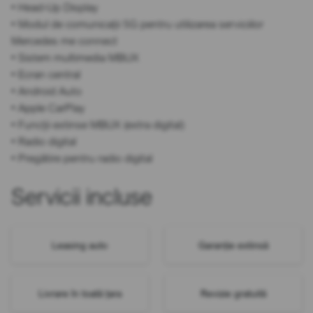
• Head-Up Display
• Modul de comunicații 5G pentru utilizarea serviciilor
Mercedes me connect
• Sistem multimedia MBUX
• Ecran central
• Android Auto
• Apple CarPlay
• Funcții extinse MBUX (extra digital)
• Radio digital
• Pregătire pentru radio digital
Servicii incluse
Leasing auto
Garanție extinsă
Livrare în toată țara
Revizie gratuită