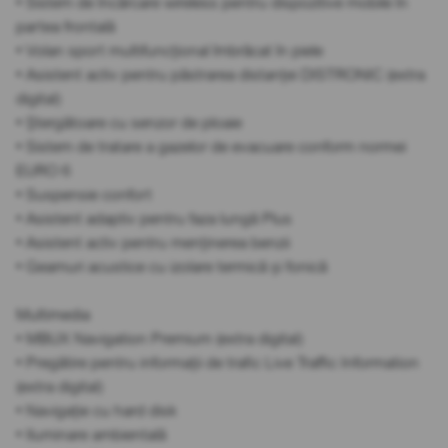
• Sistem de încărcare wireless pentru dispozitive mobile în
partea frontală
• Volan sport multifuncțional îmbrăcat în piele
• Asistent activ pentru păstrarea distanței DISTRONIC (extra
digital)
• Ștergătoare cu senzor de ploaie
• Sistem de tratare a gazelor de evacuare conform normei
EURO 6
• Suspensie confort
• Asistent adaptiv pentru faza lungă Plus
• Asistent activ pentru menținerea benzii
• Geamuri acustice cu izolare termică și fonică
Multimedia
• MBUX Navigation Premium (extra digital)
• Pregătire pentru informații de trafic Live Traffic Information
(extra digital)
• Navigație cu hard disk
• Iluminare ambientală