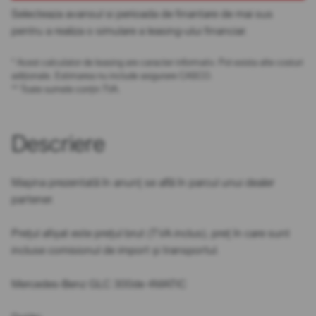
Selecteaza avansul si perioada de finantare de mai sus
pentru a realiza o simulare a leasing-ului financiar.
* Acest calculator de leasing are caracter informativ. Pot exista alte costuri
adiționale. Estimarea nu include asigurare CASCO.
** Toate sumele conțin TVA.
Descriere
Mașina prezentată în anunț se află în parcul unui dealer
partener.
Prețul afișat este prețul brut (TVA inclus), preț în care sunt
incluse comisionul de import și transportul.
Mercedes-Benz GLC 300de 4MATIC