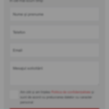
în cel mai scurt timp
Nume și prenume
Telefon
Email
Mesajul solicitării
Am citit și am înțeles
Politica de confidențialitate
și
sunt de acord cu prelucrarea datelor cu caracter
personal