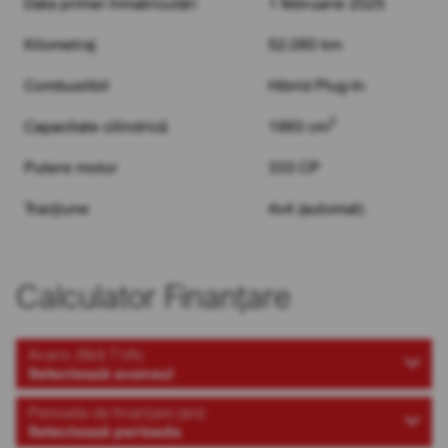
Data primei înmatriculări
1 februarie 2025
Kilometraj
52.080 km
Combustibil
Hibrid Plug-In
3
Capacitate cilindrică
1993 cm
Putere motor
333 CP
Tracțiune
4x4 (automat)
Calculator Finanțare
Avans (fără TVA)
Selectează avansul
Perioada de finanțare (ani)
Selectează perioada