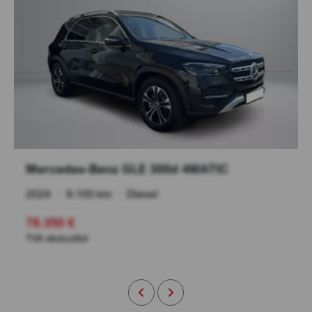
Mercedes-Benz GLE 300d 4MATIC
2024
•
9.100 km
•
Diesel
78.350 €
TVA deductibil