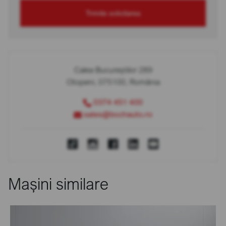
Trimite solicitarea
Calea Bucureștilor 289
Otopeni, 075100, România
0374 451 400
sales@bcchauto.ro
Mașini similare