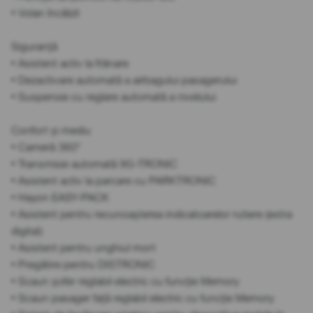
• Volan încălzit
Siguranță
• Asistent activ la frânare
• Dezactivare automată a airbagului pasagerului
• Suspensie cu reglare automată a nivelului
Confort și mediu
• Cameră 360°
• Transmisie automată 9G-TRONIC
• Asistent activ la parcare cu PARKTRONIC
• Hayon EASY-PACK
• Asistent pentru recunoașterea indicatoarelor rutiere (extra
digital)
• Asistent pentru unghiul mort
• Pregătire pentru DISTRONIC
• Scaun șofer reglabil electric cu funcție Memory
• Scaun pasager față reglabil electric cu funcție Memory