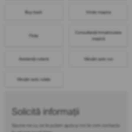
Buy-back
Vinde mașina
Consultanță înmatriculare
Flote
mașină
Asistență rutieră
Vânzări auto noi
Vânzări auto rulate
Solicită informații
Spune-ne cu ce te putem ajuta și noi te vom contacta