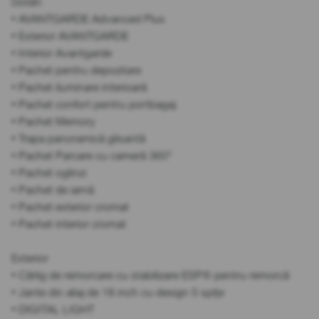
Dotări:
• AVANTGARDE Advanced Plus
• Exterior AVANTGARDE
• Interior Avantgarde
• Pachet pentru depozitare
• Pachet iluminare interioară
• Pachet confort pentru portbagaj
• Pachet Memory
• Trapa panoramică glisantă
• Pachet Parcare cu cameră 360°
• Pachet oglinzi
• Pachet de iarnă
• Pachet exterior cromat
• Pachet interior cromat
Exterior
• Cârlig de remorcare cu stabilizare ESP® pentru remorcă
• Jante din aliaj de 18 inch cu design 5 spițe
• DIGITAL LIGHT