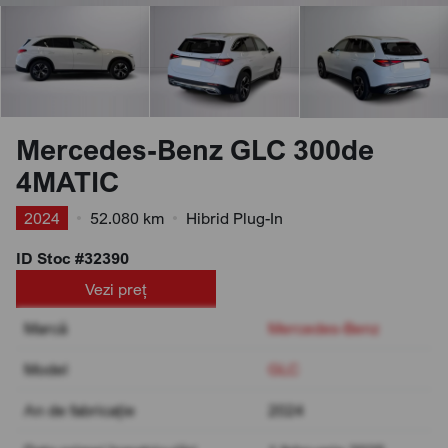
Mercedes-Benz GLC 300de
4MATIC
2024
•
52.080 km
•
Hibrid Plug-In
ID Stoc #32390
Vezi preț
Marcă
Mercedes-Benz
Model
GLC
An de fabricație
2024