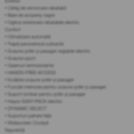
Exterior
• Cârlig de remorcare rabatabil
• Bare de acoperiș negre
• Oglinzi exterioare rabatabile electric
Confort
• Climatizare automată
• Trapă panoramică culisantă
• Scaune șofer și pasager reglabile electric
• Scaune sport
• Geamuri termoizolante
• HANDS-FREE ACCESS
• Încălzire scaune șofer și pasager
• Funcție memorie pentru scaune șofer și pasager
• Suport lombar pentru șofer și pasager
• Hayon EASY-PACK electric
• DYNAMIC SELECT
• Suporturi pahare față
• Widescreen Cockpit
Siguranță