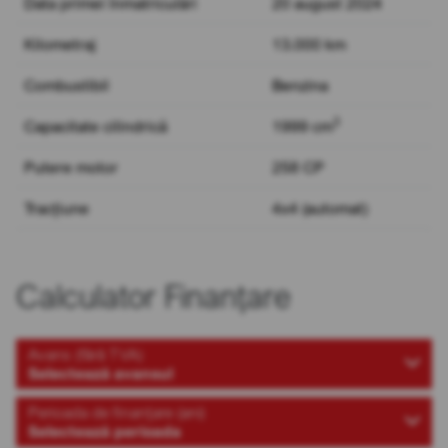
Data primei înmatriculări
20 august 2024
Kilometraj
13.000 km
Combustibil
Benzina
3
Capacitate cilindrică
1999 cm
Putere motor
258 CP
Tracțiune
4x4 (automat)
Calculator Finanțare
Avans (fără TVA)
Selectează avansul
Perioada de finanțare (ani)
Selectează perioada