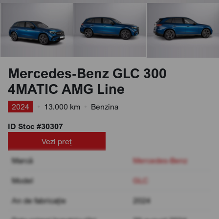
Mercedes-Benz GLC 300
4MATIC AMG Line
2024
•
13.000 km
•
Benzina
ID Stoc #30307
Vezi preț
Marcă
Mercedes-Benz
Model
GLC
An de fabricație
2024