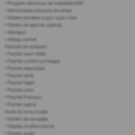
• Program electronic de stabilitate ESP
• Monitorizare presiune anvelope
• Sistem prindere scaun copil i-Size
• Sistem de apel de urgență
• Airbaguri
• Airbag central
Pachete de echipare
• Pachet sport AMG
• Pachet confort portbagaj
• Pachet depozitare
• Pachet iarnă
• Pachet Night
• Pachet crom
• Pachet Premium
• Pachet oglinzi
Audio & comunicație
• Sistem de navigație
• Display multifuncțional
• Sistem audio