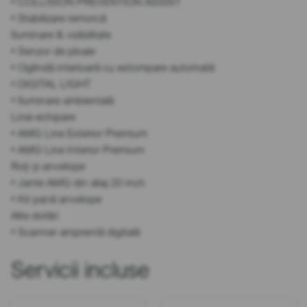
• COLLISION PREVENTION ASSIST
• Stabilizare remorcă
Iluminare & vizibilitate
• Senzor de ploaie
• Oglindă interioară cu estompare automată
• DIGITAL LIGHT
• Iluminare ambientală
Linie echipare
• AMG Line Exterior Premium
• AMG Line Interior Premium
Roți și anvelope
• Jante AMG din aliaj 20 inch
• Kit pană anvelope
Alte dotări
• Scanner amprentă digitală
Servicii incluse