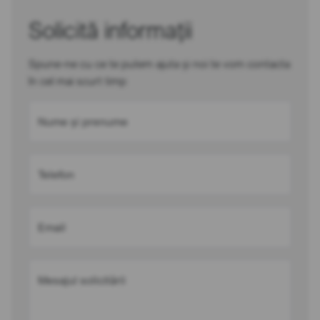
Solicită informații
Spune-ne cu ce te putem ajuta și noi te vom contacta
în cel mai scurt timp
Nume și prenume
Telefon
Email
Mesajul solicitării