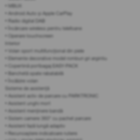
• MBUX
• Android Auto și Apple CarPlay
• Radio digital DAB
• Încărcare wireless pentru telefoane
• Operare touchscreen
Interior
• Volan sport multifuncțional din piele
• Elemente decorative model romburi gri argintiu
• Copertină portbagaj EASY-PACK
• Banchetă spate rabatabilă
• Încălzire volan
Sisteme de asistență
• Asistent activ de parcare cu PARKTRONIC
• Asistent unghi mort
• Asistent menținere bandă
• Sistem camere 360° cu pachet parcare
• Asistent fază lungă adaptiv
• Recunoaștere indicatoare rutiere