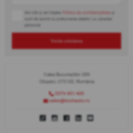
Am citit și am înțeles
Politica de confidențialitate
și
sunt de acord cu prelucrarea datelor cu caracter
personal
Trimite solicitarea
Calea Bucureștilor 289
Otopeni, 075100, România
0374 451 400
sales@bcchauto.ro