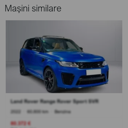
Mașini similare
Land Rover Range Rover Sport SVR
2022
•
60.800 km
•
Benzina
80.372 €