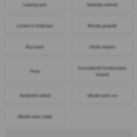
Leasing auto
Garanție extinsă
Livrare în toată țara
Revizie gratuită
Buy-back
Vinde mașina
Consultanță înmatriculare
Flote
mașină
Asistență rutieră
Vânzări auto noi
Vânzări auto rulate