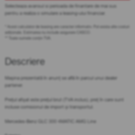
Selecteaza avansul si perioada de finantare de mai sus
pentru a realiza o simulare a leasing-ului financiar.
* Acest calculator de leasing are caracter informativ. Pot exista alte costuri
adiționale. Estimarea nu include asigurare CASCO.
** Toate sumele conțin TVA.
Descriere
Mașina prezentată în anunț se află în parcul unui dealer
partener.
Prețul afișat este prețul brut (TVA inclus), preț în care sunt
incluse comisionul de import și transportul.
Mercedes-Benz GLC 300 4MATIC AMG Line