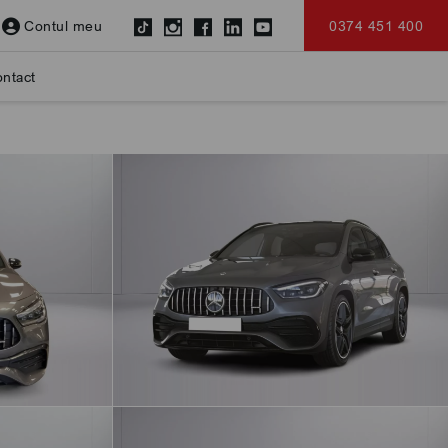
Contul meu
0374 451 400
ntact