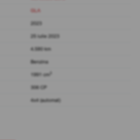
GLA
2023
25 iulie 2023
4.580 km
Benzina
3
1991 cm
306 CP
4x4 (automat)