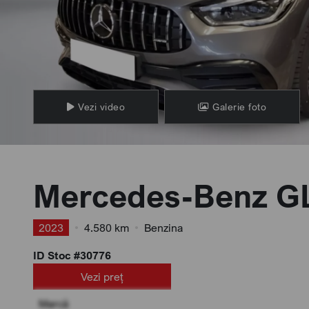
Vezi video
Galerie foto
Mercedes-Benz G
2023
•
4.580 km
•
Benzina
ID Stoc #30776
Vezi preț
Marcă