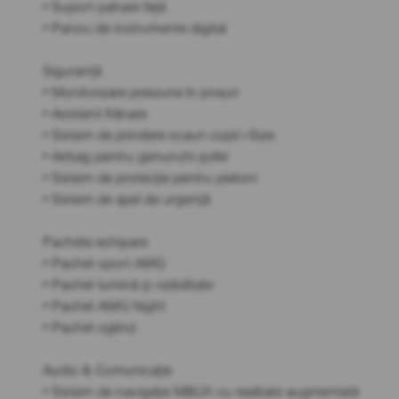
• Suport pahare față
• Panou de instrumente digital
Siguranță
• Monitorizare presiune în pneuri
• Asistent frânare
• Sistem de prindere scaun copil i-Size
• Airbag pentru genunchi șofer
• Sistem de protecție pentru pietoni
• Sistem de apel de urgență
Pachete echipare
• Pachet sport AMG
• Pachet lumină și vizibilitate
• Pachet AMG Night
• Pachet oglinzi
Audio & Comunicație
• Sistem de navigație MBUX cu realitate augmentată