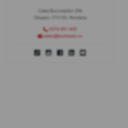
Calea Bucureștilor 289
Otopeni, 075100, România
0374 451 400
sales@bcchauto.ro