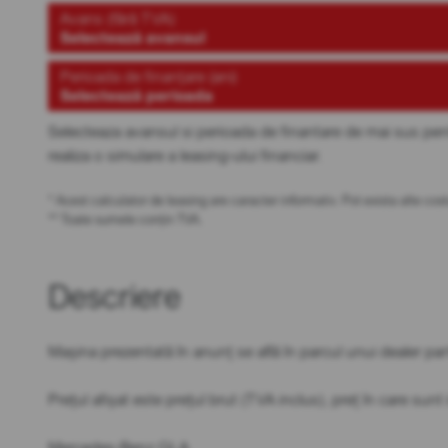
Avans (fără TVA)
Selectează avansul
Perioada de finanțare (ani)
Selectează perioada
Selecteaza avansul si perioada de finantare de mai sus pen
realiza o simulare a leasing-ului financiar.
* Acest calculator de leasing are caracter informativ. Pot exista alte c
** Toate sumele conțin TVA.
Descriere
Mașina prezentată în anunț se află în parcul unui dealer 
Prețul afișat este prețul brut (TVA inclus), preț în care sun
Mercedes-Benz GLA