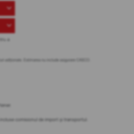
tru a
osturi adiționale. Estimarea nu include asigurare CASCO.
partener.
t incluse comisionul de import și transportul.