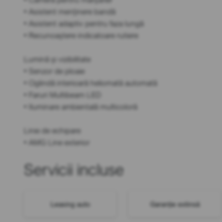
• Asistent menținere bandă
• Asistent adaptiv pentru faza lungă
• Recunoaștere indicatoare rutiere
Lumină și vizibilitate
• Senzor de ploaie
• Oglindă interioară heliomată automată
• Faruri Multibeam LED
• Iluminare ambientală multicoloră
Linie de echipare
• AMG Line exterior
Servicii incluse
Leasing auto
Garanție extinsă