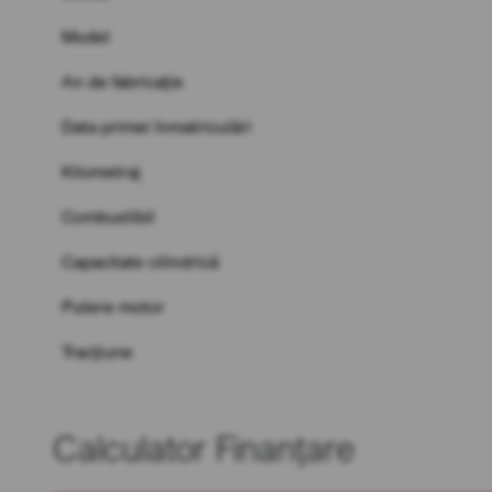
Model
An de fabricație
Data primei înmatriculări
Kilometraj
Combustibil
Capacitate cilindrică
Putere motor
Tracțiune
Calculator Finanțare