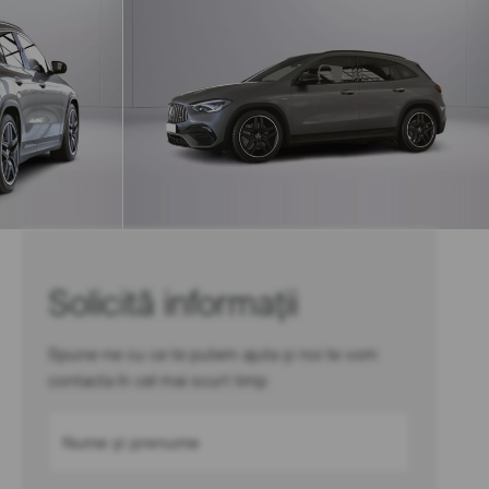
Solicită informații
Spune-ne cu ce te putem ajuta și noi te vom
contacta în cel mai scurt timp
Nume și prenume