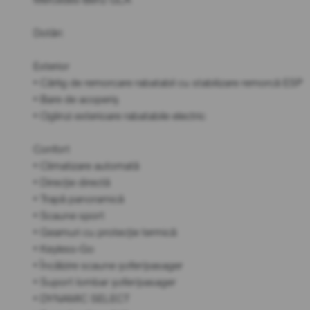
Dotări:
Exterior
• Cârlig de remorcare rabatabil cu stabilizare remorcă ESP
• Bare de acoperiș
• Oglinzi exterioare rabatabile electric
Confort
• Climatizare automată
• Direcție directă
• Trapă panoramică
• Scaune sport
• Geamuri cu protecție termică
• Keyless-Go
• Încălzire scaune șofer/pasager
• Suport lombar șofer/pasager
• DYNAMIC SELECT