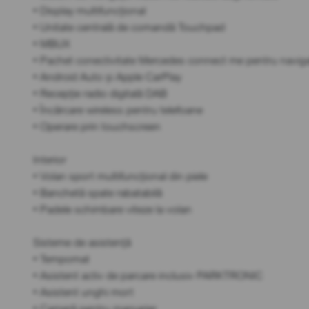
• Display multifuncțional
• Unitate centrală de comandă Touchpad
• MBUX
• Pachet conectivitate Mercedes connect me pentru naviga
• Android Auto și Apple CarPlay
• Recepție radio digitală DAB
• Încărcare wireless pentru telefoane
• Operare prin touchscreen
Interior
• Volan sport multifuncțional din piele
• Banchetă spate rabatabilă
• Padele schimbare viteze la volan
Sisteme de asistență
• Tempomat
• Asistent activ de parcare inclusiv PARKTRONIC
• Asistent unghi mort
• Cameră pentru marșarier