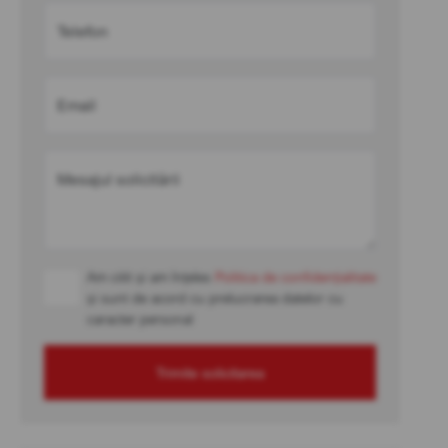
Telefon
Email
Mesajul solicitării
Am citit și am înțeles
Politica de confidențialitate
și sunt de acord cu prelucrarea datelor cu
caracter personal
Trimite solicitarea