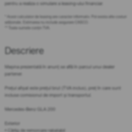
pentru a realiza o simulare a leasing-ului financiar.
* Acest calculator de leasing are caracter informativ. Pot exista alte costuri
adiționale. Estimarea nu include asigurare CASCO.
** Toate sumele conțin TVA.
Descriere
Mașina prezentată în anunț se află în parcul unui dealer
partener.
Prețul afișat este prețul brut (TVA inclus), preț în care sunt
incluse comisionul de import și transportul.
Mercedes-Benz GLA 200
Exterior
• Cârlig de remorcare rabatabil