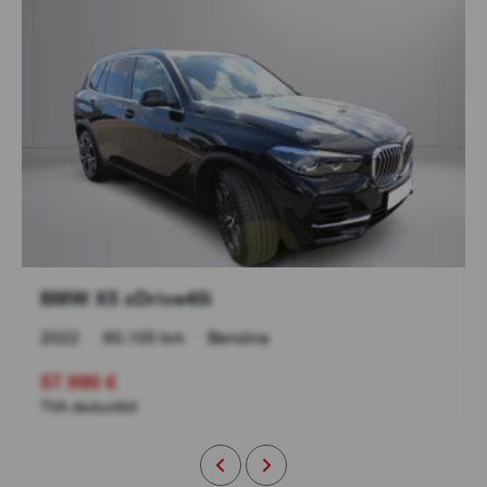
BMW X5 xDrive40i
2022
•
60.100 km
•
Benzina
57.990 €
TVA deductibil