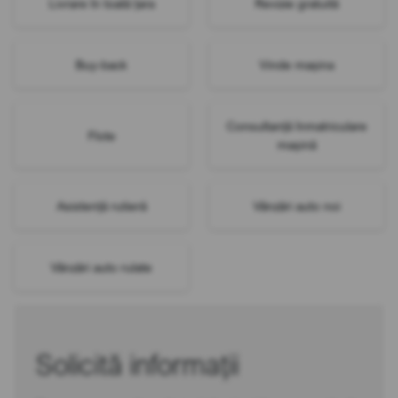
Livrare în toată țara
Revizie gratuită
Buy-back
Vinde mașina
Consultanță înmatriculare
Flote
mașină
Asistență rutieră
Vânzări auto noi
Vânzări auto rulate
Solicită informații