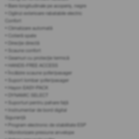
• Bare longitudinale pe acoperiș, negre
• Oglinzi exterioare rabatabile electric
Confort
• Climatizare automată
• Cotieră spate
• Direcție directă
• Scaune confort
• Geamuri cu protecție termică
• HANDS-FREE ACCESS
• Încălzire scaune șofer/pasager
• Suport lombar șofer/pasager
• Hayon EASY-PACK
• DYNAMIC SELECT
• Suporturi pentru pahare față
• Instrumentar de bord digital
Siguranță
• Program electronic de stabilitate ESP
• Monitorizare presiune anvelope