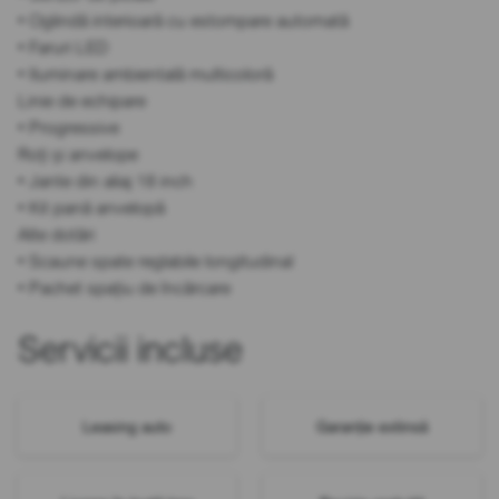
• Oglindă interioară cu estompare automată
• Faruri LED
• Iluminare ambientală multicoloră
Linie de echipare
• Progressive
Roți și anvelope
• Jante din aliaj 18 inch
• Kit pană anvelopă
Alte dotări
• Scaune spate reglabile longitudinal
• Pachet spațiu de încărcare
Servicii incluse
Leasing auto
Garanție extinsă