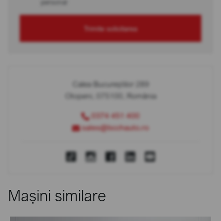
personal
Trimite solicitarea
Calea Bucureștilor 289
Otopeni, 075100, România
0374 451 400
sales@bcchauto.ro
Mașini similare