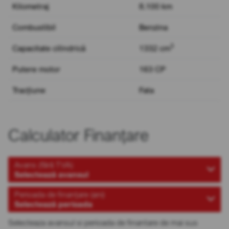
Kilometraj
8.100 km
Combustibil
Benzina
3
Capacitate cilindrică
1332 cm
Putere motor
163 CP
Tracțiune
Fata
Calculator Finanțare
Avans (fără TVA)
Selectează avansul
Perioada de finanțare (ani)
Selectează perioada
Selecteaza avansul si perioada de finantare de mai sus