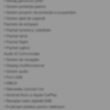
• Airbag genunchi șofer
• Sistem protecție pietoni
• Sistem proactiv de protecție a ocupanților
• Sistem apel de urgență
Pachete de echipare
• Pachet lumină și vizibilitate
• Pachet iarnă
• Pachet Night
• Pachet oglinzi
Audio & Comunicație
• Sistem de navigație
• Display multifuncțional
• Sistem audio
• Port USB
• MBUX
• Mercedes connect me
• Android Auto și Apple CarPlay
• Recepție radio digitală DAB
• Încărcare wireless pentru telefoane