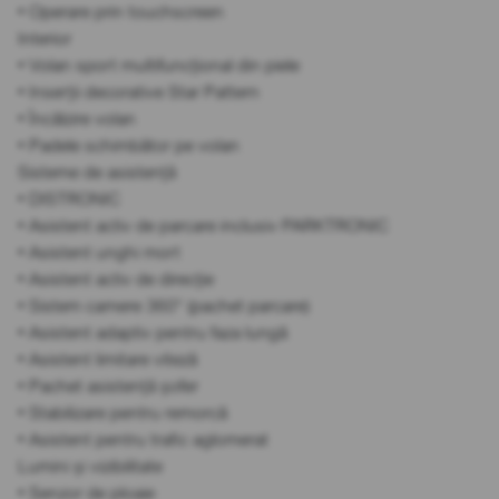
• Operare prin touchscreen
Interior
• Volan sport multifuncțional din piele
• Inserții decorative Star Pattern
• Încălzire volan
• Padele schimbător pe volan
Sisteme de asistență
• DISTRONIC
• Asistent activ de parcare inclusiv PARKTRONIC
• Asistent unghi mort
• Asistent activ de direcție
• Sistem camere 360° (pachet parcare)
• Asistent adaptiv pentru faza lungă
• Asistent limitare viteză
• Pachet asistență șofer
• Stabilizare pentru remorcă
• Asistent pentru trafic aglomerat
Lumini și vizibilitate
• Senzor de ploaie