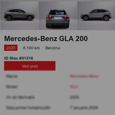
Mercedes-Benz GLA 200
2025
•
8.100 km
•
Benzina
ID Stoc #31316
Vezi preț
Marcă
Mercedes-Benz
Model
GLA
An de fabricație
2025
Data primei înmatriculări
7 ianuarie 2026