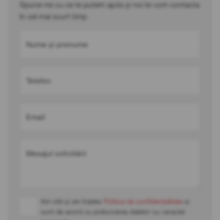
Spune-ne cu ce te putem ajuta și noi te vom contacta
în cel mai scurt timp
Nume și prenume
Telefon
Email
Mesajul solicitării
Am citit și am înțeles
Politica de confidențialitate
și
sunt de acord cu prelucrarea datelor cu caracter