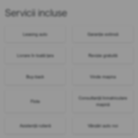
Servicii incluse
Leasing auto
Garanție extinsă
Livrare în toată țara
Revizie gratuită
Buy-back
Vinde mașina
Consultanță înmatriculare
Flote
mașină
Asistență rutieră
Vânzări auto noi