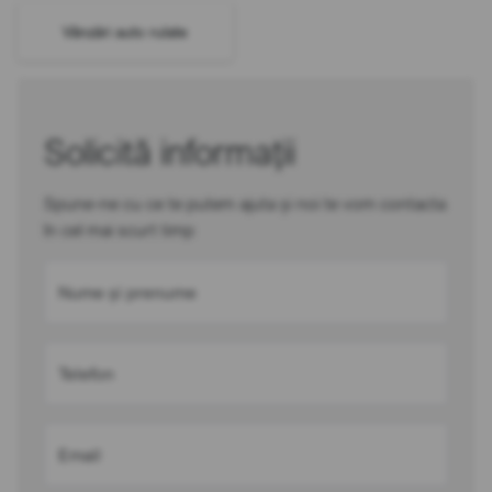
Vânzări auto rulate
Solicită informații
Spune-ne cu ce te putem ajuta și noi te vom contacta
în cel mai scurt timp
Nume și prenume
Telefon
Email