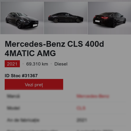
Mercedes-Benz CLS 400d
4MATIC AMG
2021
•
69.310 km
•
Diesel
ID Stoc #31367
Vezi preț
Marcă
Mercedes-Benz
Model
CLS
An de fabricație
2021