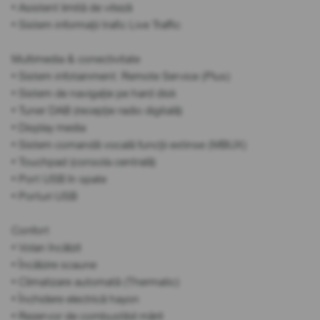
• Asistent limită de viteză
• Sistem informații trafic Live Traffic
Multimedia & conectivitate
• Sistem infotainment: Remote Service (Plus)
• Sistem de navigație pe hard disk
• Tuner DAB (recepție radio digitală)
• Display media
• Sistem comandă vocală funcții extinse (MBUX)
• Touchpad (consola centrală)
• Port USB în spate
• Porturi USB
Confort
• Volan încălzit
• Încălzire scaune
• Climatizare automată (Thermatic)
• Închidere electrică hayon
• Rezervor de combustibil mărit