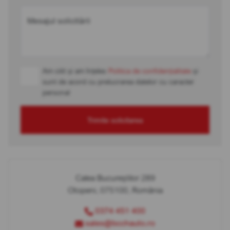
Mesajul solicitării
Am citit și am înțeles
Politica de confidențialitate
și
sunt de acord cu prelucrarea datelor cu caracter
personal
Trimite solicitarea
Calea Bucureștilor 289
Otopeni, 075100, România
0374 451 400
sales@bcchauto.ro