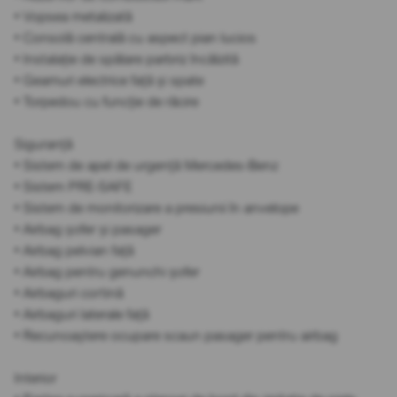
• Vopsea metalizată
• Consolă centrală cu aspect pian lucios
• Instalație de spălare parbriz încălzită
• Geamuri electrice față și spate
• Torpedou cu funcție de răcire
Siguranță
• Sistem de apel de urgență Mercedes-Benz
• Sistem PRE-SAFE
• Sistem de monitorizare a presiunii în anvelope
• Airbag șofer și pasager
• Airbag pelvian față
• Airbag pentru genunchi șofer
• Airbaguri cortină
• Airbaguri laterale față
• Recunoaștere ocupare scaun pasager pentru airbag
Interior