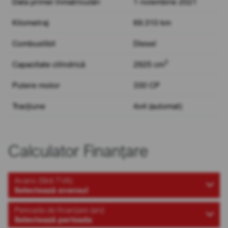
Data primei înmatriculări
1 noiembrie 2021
Kilometraj
69.310 km
Combustibil
Diesel
3
Capacitate cilindrică
2925 cm
Putere motor
330 CP
Tracțiune
4x4 (automat)
Calculator Finanțare
Avans (fără TVA)
Selectează avansul
Perioada de finanțare (ani)
Selectează perioada