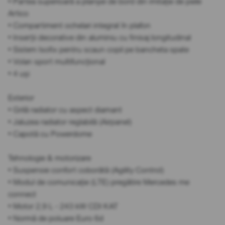
• Partea superioară a planșei de bord din imitație de piele
Artico
• Compartiment ochelari integrat în plafon
• Inserții decorative din aluminiu cu finisaj longitudinal
• Sistem Isofix pentru scaun copil pe bancheta spate
• Volan sport multifuncțional
• 4 uși
Exterior
• Grilă radiator cu aspect diamant
• Jaluzea radiator reglabilă (Airpanel)
• Capotă cu Powerdome
Tehnologie & motorizare
• Suspensie confort coborâtă (Agility Control)
• Modul de comunicație (LTE) pregătire Mercedes me
connect
• Motor 2,9 L - 243 kW CDI KAT
• Normă de poluare Euro 6d