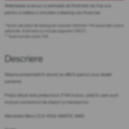
Selecteaza avansul si perioada de finantare de mai sus
pentru a realiza o simulare a leasing-ului financiar.
* Acest calculator de leasing are caracter informativ. Pot exista alte costuri
adiționale. Estimarea nu include asigurare CASCO.
** Toate sumele conțin TVA.
Descriere
Mașina prezentată în anunț se află în parcul unui dealer
partener.
Prețul afișat este prețul brut (TVA inclus), preț în care sunt
incluse comisionul de import și transportul.
Mercedes-Benz CLS 400d 4MATIC AMG