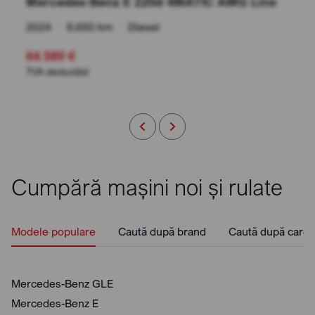
Mercedes-Benz E 220d 4MATIC AMG Line
2024
•
8.650 km
•
Diesel
64.580 €
TVA deductibil
Cumpără mașini noi și rulate
Modele populare
Caută după brand
Caută după caros
Mercedes-Benz GLE
Mercedes-Benz E