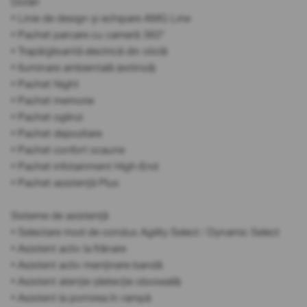
Dotări
• Linie de design și echipare AMG Line
• Pachet parcare cu cameră 360°
• Trapă/glisantă electrică din sticlă
• Iluminare ambientală (extinsă)
• Pachet Night
• Pachet memorie
• Pachet oglinzi
• Pachet depozitare
• Pachet confort scaune
• Pachet infotainment High-End
• Pachet asistență Plus
Sisteme de asistență
• Selectare mod de condus Agility Select / Dynamic Select
• Asistent activ la frânare
• Asistent activ menținere bandă
• Asistent atenție (detecție oboseală)
• Asistent la pornirea în rampă