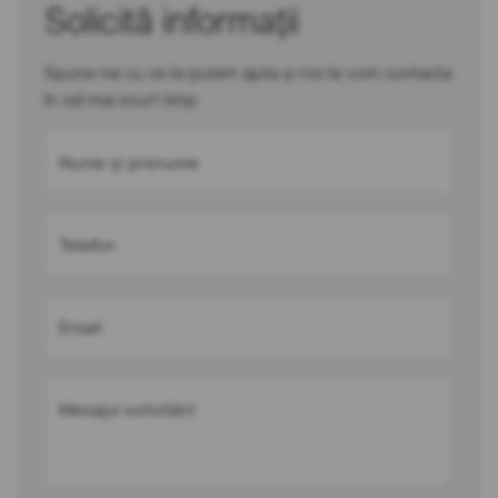
Solicită informații
Spune-ne cu ce te putem ajuta și noi te vom contacta
în cel mai scurt timp
Nume și prenume
Telefon
Email
Mesajul solicitării