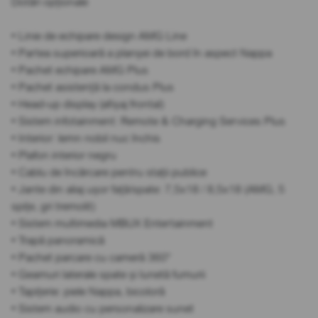
Dotări opționale
• Linie de echipare design AMG Line
• Partea superioară a planșei de bord în aspect Nappa
• Pachet echipare AMG Plus
• Pachet asistență la condus Plus
• Head-up display (afișaj frontal)
• Sistem infotainment: Remote & Charging Services Plus
• Interior: lemn nobil nuc închis
• Plafon interior negru
• Cablu de încărcare pentru stații publice
• Jante din aliaj ușor față/spate: 7,5x18 / 8,5x18 (AMG, 5
spițe, gri tremolit)
• Sistem multimedia MBUX Entertainment
• Trapă panoramică
• Pachet parcare cu cameră 360°
• Geamuri laterale spate și lunetă fumurii
• Tapițerie: piele Nappa, bicoloră
• Sistem audio cu personalizare sunet