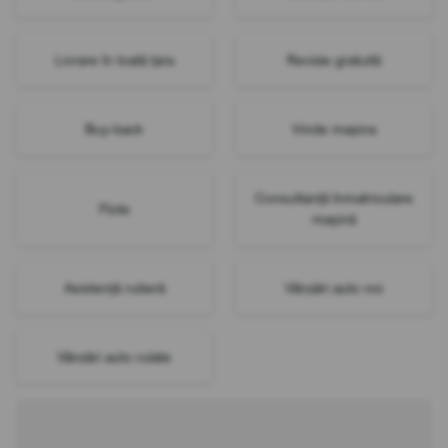
Livrare în toată țara
Revizie gratuită
Buy-back
Vinde mașina
Consultanță înmatriculare
Flote
mașină
Asistență rutieră
Vânzări auto noi
Vânzări auto rulate