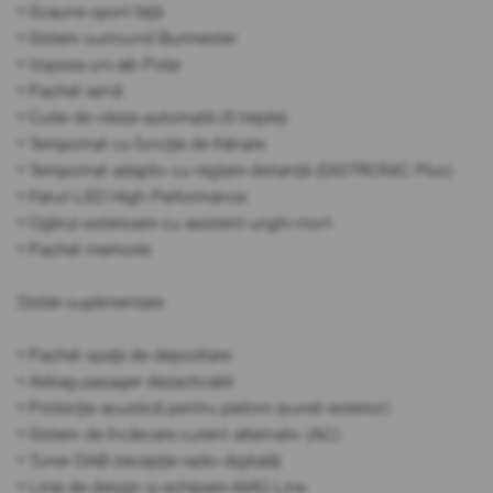
• Scaune sport față
• Sistem surround Burmester
• Vopsea uni alb Polar
• Pachet iarnă
• Cutie de viteze automată (9 trepte)
• Tempomat cu funcție de frânare
• Tempomat adaptiv cu reglare distanță (DISTRONIC Plus)
• Faruri LED High Performance
• Oglinzi exterioare cu asistent unghi mort
• Pachet memorie
Dotări suplimentare
• Pachet spații de depozitare
• Airbag pasager dezactivabil
• Protecție acustică pentru pietoni (sunet exterior)
• Sistem de încărcare curent alternativ (AC)
• Tuner DAB (recepție radio digitală)
• Linie de design și echipare AMG Line