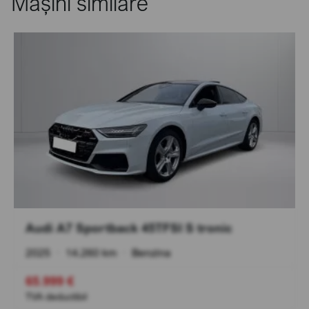
Mașini similare
Audi A7 Sportback 45TFSI S tronic
2025
•
14.260 km
•
Benzina
65.999 €
TVA deductibil