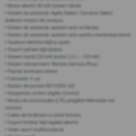
• Motor electric 95 kW (sistem hibrid)
• Sistem de asistență: Agility Select / Dynamic Select
(selector moduri de condus)
• Sistem de asistență: asistent activ la frânare
• Sistem de asistență: asistent activ pentru menținerea benzii
• Geamuri electrice față și spate
• Suport pahare față (dublu)
• Sistem hibrid 230 kW (motor 2,0 l – 150 kW)
• Sistem infotainment: Remote Service (Plus)
• Pachet iluminare interior
• Caroserie: 4 uși
• Sistem de pornire KEYLESS-GO
• Suspensie confort (Agility Control)
• Modul de comunicație (LTE) pregătire Mercedes me
connect
• Cablu de încărcare cu priză Schuko
• Suport lombar față reglabil electric
• Volan sport multifuncțional