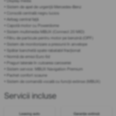
• Display media
• Sistem de apel de urgență Mercedes-Benz
• Consolă centrală negru lucios
• Airbag central față
• Capotă motor cu Powerdome
• Sistem multimedia MBUX (Connect 20 MID)
• Filtru de particule pentru motor pe benzină (OPF)
• Sistem de monitorizare a presiunii în anvelope
• Spătar banchetă spate rabatabil fracționat
• Normă de emisii Euro 6d
• Praguri laterale în culoarea caroseriei
• Sistem service: MBUX Navigation Premium
• Pachet confort scaune
• Sistem de comandă vocală cu funcții extinse (MBUX)
Servicii incluse
Leasing auto
Garanție extinsă