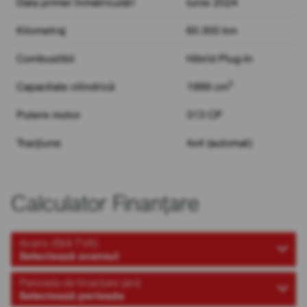
Data primei înmatriculări
Iunie 2024
Kilometraj
60.300 km
Combustibil
Hibrid Plug-In
3
Capacitate cilindrică
1999 cm
Putere motor
313 CP
Tracțiune
4x4 (automat)
Calculator Finanțare
Avans (fără TVA)
Selectează avansul
Perioada de finanțare (ani)
Selectează perioada