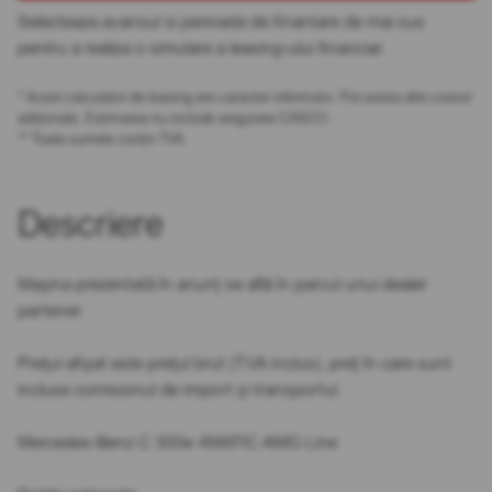
Selecteaza avansul si perioada de finantare de mai sus
pentru a realiza o simulare a leasing-ului financiar.
* Acest calculator de leasing are caracter informativ. Pot exista alte costuri
adiționale. Estimarea nu include asigurare CASCO.
** Toate sumele conțin TVA.
Descriere
Mașina prezentată în anunț se află în parcul unui dealer
partener.
Prețul afișat este prețul brut (TVA inclus), preț în care sunt
incluse comisionul de import și transportul.
Mercedes-Benz C 300e 4MATIC AMG Line