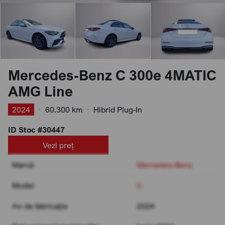
Mercedes-Benz C 300e 4MATIC
AMG Line
2024
•
60.300 km
•
Hibrid Plug-In
ID Stoc #30447
Vezi preț
Marcă
Mercedes-Benz
Model
C
An de fabricație
2024