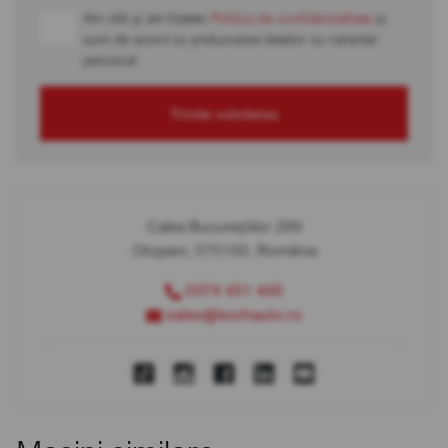
Am citit și am înțeles
Politica de confidențialitate
și
sunt de acord cu prelucrarea datelor cu caracter
personal
Trimite solicitarea
Calea Bucureștilor 289
Otopeni, 075100, România
0374 451 400
sales@bcchauto.ro