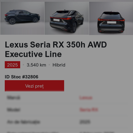
Lexus Seria RX 350h AWD
Executive Line
2025
•
3.540 km
•
Hibrid
ID Stoc #32806
Vezi preț
Marcă
Lexus
Model
Seria RX
An de fabricație
2025