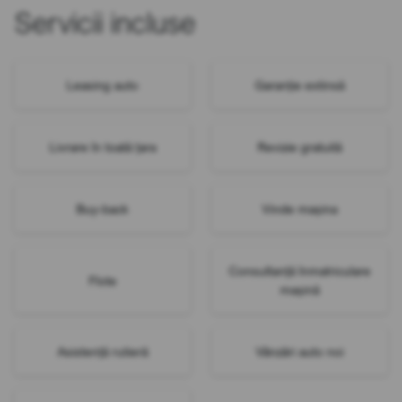
Servicii incluse
Leasing auto
Garanție extinsă
Livrare în toată țara
Revizie gratuită
Buy-back
Vinde mașina
Consultanță înmatriculare
Flote
mașină
Asistență rutieră
Vânzări auto noi