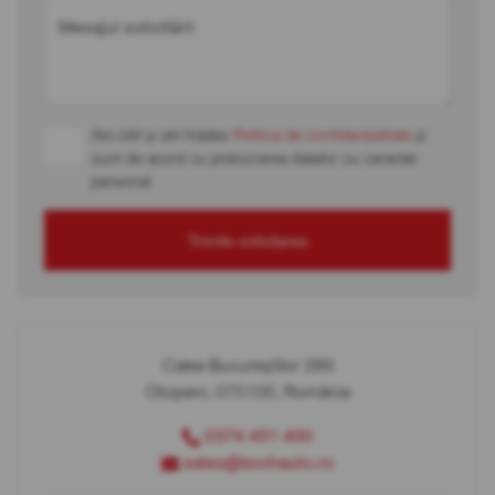
Mesajul solicitării
Am citit și am înțeles
Politica de confidențialitate
și
sunt de acord cu prelucrarea datelor cu caracter
personal
Trimite solicitarea
Calea Bucureștilor 289
Otopeni, 075100, România
0374 451 400
sales@bcchauto.ro