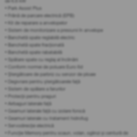
de 6,6 kW
• Park Assist Plus
• Frână de parcare electrică (EPB)
• Kit de reparare a anvelopelor
• Sistem de monitorizare a presiunii în anvelope
• Banchetă spate reglabilă electric
• Banchetă spate fracționată
• Banchetă spate rabatabilă
• Spătare spate cu reglaj al înclinării
• Conform normei de poluare Euro 6d
• Ștergătoare de parbriz cu senzor de ploaie
• Degivrare pentru ștergătoarele față
• Sistem de spălare a farurilor
• Protecții pentru praguri
• Airbaguri laterale față
• Geamuri laterale față cu izolare fonică
• Geamuri laterale cu tratament hidrofug
• Servodirecție electrică
• Funcție Memory pentru scaun, volan, oglinzi și centură de