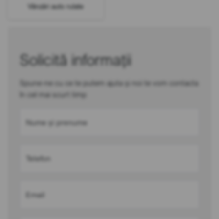
Vânzări auto rulate
Solicită informații
Spune-ne cu ce te putem ajuta și noi te vom contacta
în cel mai scurt timp
Nume și prenume
Telefon
Email