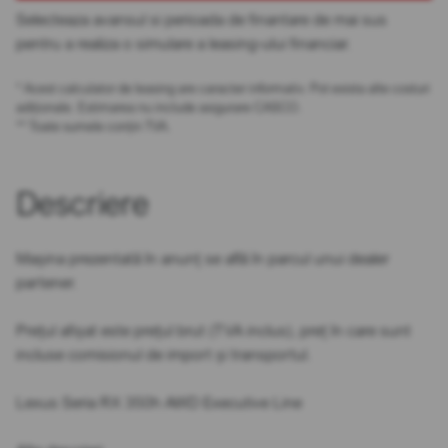
Selecteaza avansul si perioada de finantare de mai sus
pentru a realiza o simulare a leasing-ului financiar.
* Acest calculator de leasing are caracter informativ. Pot exista alte costuri
adiționale. Estimarea nu include asigurare CASCO.
** Toate sumele conțin TVA.
Descriere
Mașina prezentată în anunț se află în parcul unui dealer
partener.
Prețul afișat este prețul brut (TVA inclus), preț în care sunt
incluse comisionul de import și transportul.
Lexus Seria RX 350h AWD Executive Line