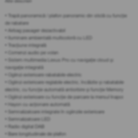
Alte descrieri
• Trapă panoramică / plafon panoramic din sticlă cu funcție
de rabatare
• Airbag pasager dezactivabil
• Iluminare ambientală multicoloră cu LED
• Tracțiune integrală
• Comenzi audio pe volan
• Sistem multimedia Lexus Pro cu navigație cloud și
navigație integrată
• Oglinzi exterioare rabatabile electric
• Oglinzi exterioare reglabile electric, încălzite și rabatabile
electric, cu funcție automată antiorbire și funcție Memory
• Oglinzi exterioare cu funcție de parcare la mersul înapoi
• Hayon cu acționare automată
• Semnalizatoare integrate în oglinzile exterioare
• Semnalizatoare LED
• Radio digital DAB
• Bare longitudinale de plafon