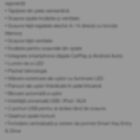
siguranță
• Tapițerie din piele semianilină
• Scaune spate încălzite și ventilate
• Scaune față reglabile electric în 14 direcții cu funcție
Memory
• Scaune față ventilate
• Încălzire pentru scaunele din spate
• Integrare smartphone (Apple CarPlay și Android Auto)
• Lumini de zi LED
• Pachet tehnologie
• Mânere exterioare ale ușilor cu iluminare LED
• Panouri ale ușilor îmbrăcate în piele întoarsă
• Blocare automată a ușilor
• Interfață universală USB / iPod / AUX
• 2 porturi USB pentru al doilea rând de scaune
• Geamuri spate fumurii
• Închidere centralizată și sistem de pornire Smart Key Entry
& Drive