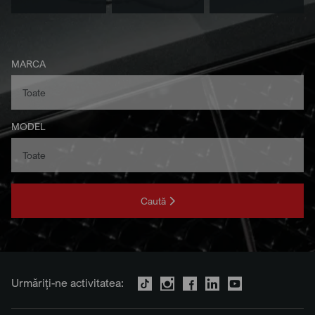
MARCA
MODEL
Caută
Urmăriți-ne activitatea: