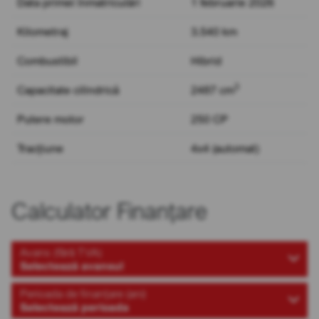
Data primei înmatriculări
1 februarie 2026
Kilometraj
3.540 km
Combustibil
Hibrid
3
Capacitate cilindrică
2487 cm
Putere motor
250 CP
Tracțiune
4x4 (automat)
Calculator Finanțare
Avans (fără TVA)
Selectează avansul
Perioada de finanțare (ani)
Selectează perioada