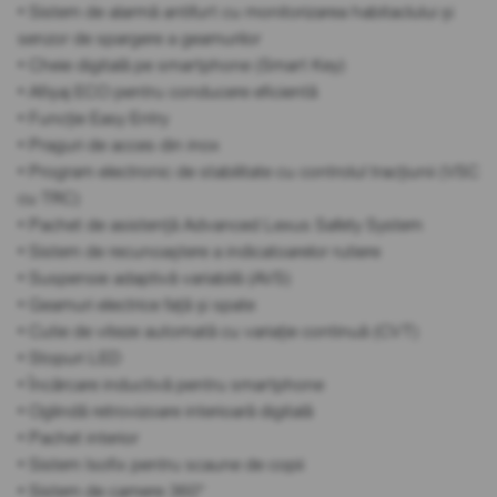
• Sistem de alarmă antifurt cu monitorizarea habitaclului și
senzor de spargere a geamurilor
• Cheie digitală pe smartphone (Smart Key)
• Afișaj ECO pentru conducere eficientă
• Funcție Easy Entry
• Praguri de acces din inox
• Program electronic de stabilitate cu controlul tracțiunii (VSC
cu TRC)
• Pachet de asistență Advanced Lexus Safety System
• Sistem de recunoaștere a indicatoarelor rutiere
• Suspensie adaptivă variabilă (AVS)
• Geamuri electrice față și spate
• Cutie de viteze automată cu variație continuă (CVT)
• Stopuri LED
• Încărcare inductivă pentru smartphone
• Oglindă retrovizoare interioară digitală
• Pachet interior
• Sistem Isofix pentru scaune de copii
• Sistem de camere 360°