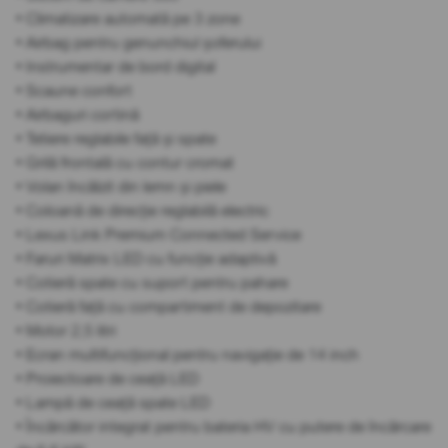
• Climatizare automată pe 3 zone
• Airbag pentru genunchiul șoferului
• Instrumentar de bord digital
• Scaune confort
• Airbaguri cortină
• Tetiere reglabile față și spate
• Grilă frontală cu contur cromat
• Volan încălzit din lemn și piele
• Coloană de direcție reglabilă electric
• Lexus Link Premium Connected Service
• Faruri Matrix LED cu funcție adaptivă
• Cotieră spate cu suport pentru pahare
• Cotieră față cu compartiment de depozitare
• Motor 2,5 litri
• Ecran multifuncțional pentru navigație de 14 inch
• Proiectoare de ceață LED
• Lampă de ceață spate LED
• Încărcător integrat pentru bateria HV cu putere de încărcare