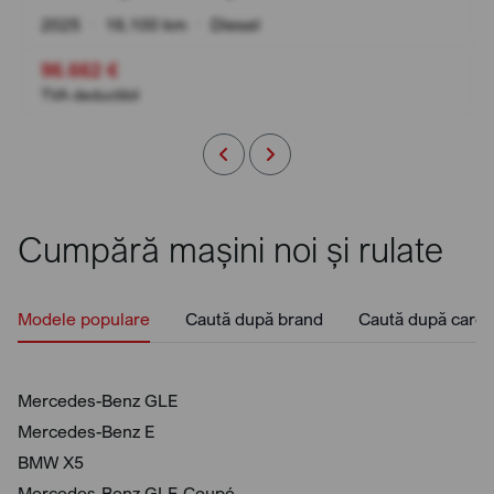
2025
•
16.100 km
•
Diesel
96.662 €
TVA deductibil
Cumpără mașini noi și rulate
Modele populare
Caută după brand
Caută după caros
Mercedes-Benz GLE
Mercedes-Benz E
BMW X5
Mercedes-Benz GLE Coupé