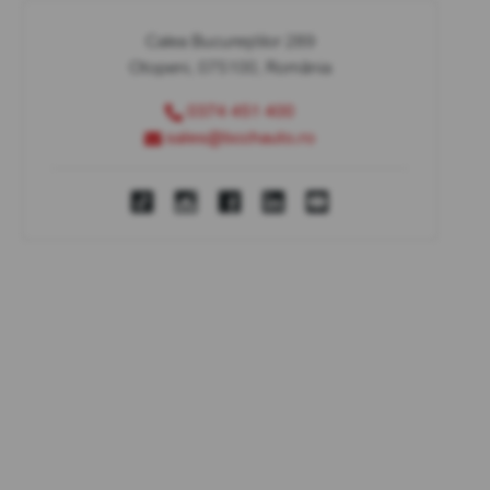
Calea Bucureștilor 289
Otopeni, 075100, România
0374 451 400
sales@bcchauto.ro