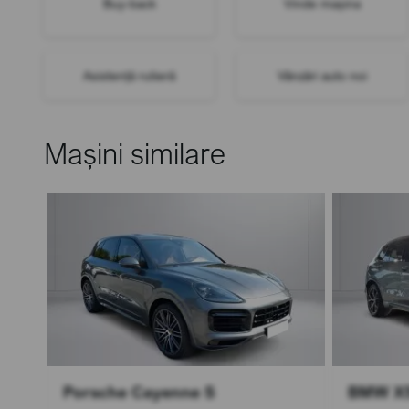
Buy-back
Vinde mașina
Asistență rutieră
Vânzări auto noi
Mașini similare
Porsche Cayenne S
BMW X5