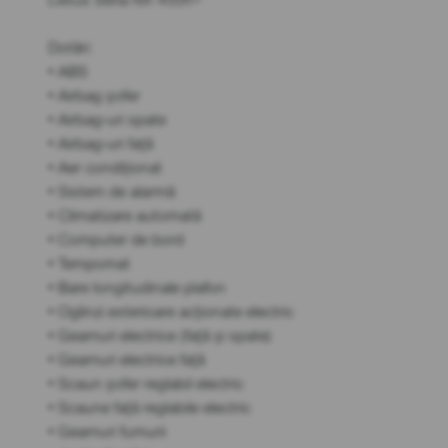
Dotări:
• ABS
• Airbag șofer
• Airbag-uri spate
• Airbag-uri față
• Aer condiționat
• Sistem de alarmă
• Climatizare automată
• Computer de bord
• Tempomat
• Bare longitudinale plafon
• Oglinzi exterioare acționate electric
• Geamuri electrice (față și spate)
• Geamuri electrice față
• Scaun șofer reglabil electric
• Scaune față reglabile electric
• Geamuri fumurii