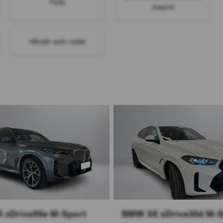
Flote
mașină
Vânzări auto rulate
 xDrive50e M-Sport
BMW X6 xDrive30d M-S