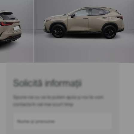
Solicită informații
Spune-ne cu ce te putem ajuta și noi te vom
contacta în cel mai scurt timp
Nume și prenume