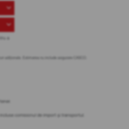
tru a
osturi adiționale. Estimarea nu include asigurare CASCO.
partener.
t incluse comisionul de import și transportul.