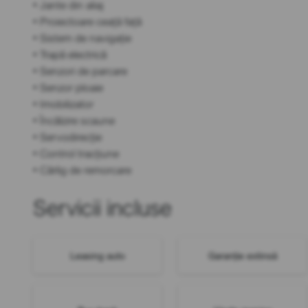
• Jante din aliaj
• Proiectoare ceață față
• Sistem de navigație
• Trapă electrică
• Senzori de parcare
• Senzor ploaie
• Imobilizator
• Încălzire scaune
• Servodirecție
• Control tracțiune
• Cârlig de remorcare
Servicii incluse
Leasing auto
Garanție extinsă