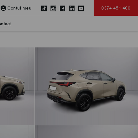
Contul meu
0374 451 400
ntact