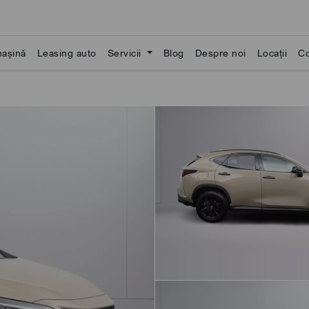
așină
Leasing auto
Servicii
Blog
Despre noi
Locații
Co