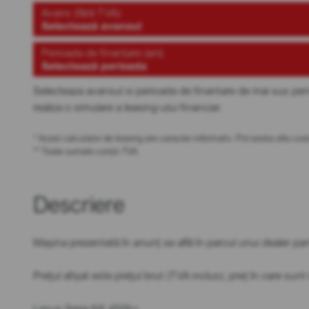
Avans (fără TVA)
Selectează avansul
Perioada de finanțare (ani)
Selectează perioada
Selecteaza avansul si perioada de finantare de mai sus pen
realiza o simulare a leasing-ului financiar.
* Acest calculator de leasing are caracter informativ. Pot exista alte c
** Toate sumele conțin TVA.
Descriere
Mașina prezentată în anunț se află în parcul unui dealer 
Prețul afișat este prețul brut (TVA inclus), preț în care sun
Lexus Seria NX 450h+