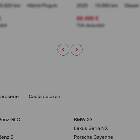
5.920 km
•
Hibrid Plug-In
2025
•
15.850 km
•
Diesel
€
88.499 €
ibil
TVA deductibil
aroserie
Caută după an
Benz GLC
BMW X3
Lexus Seria NX
Benz S
Porsche Cayenne