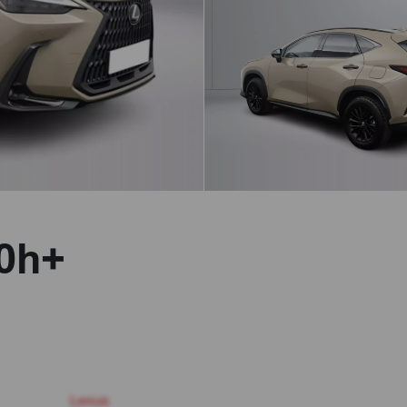
50h+
Lexus