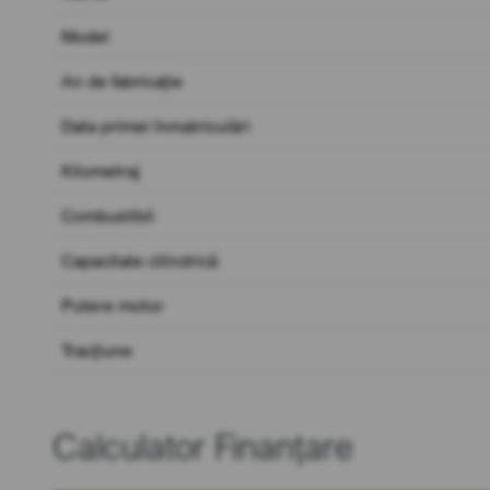
Model
An de fabricație
Data primei înmatriculări
Kilometraj
Combustibil
Capacitate cilindrică
Putere motor
Tracțiune
Calculator Finanțare