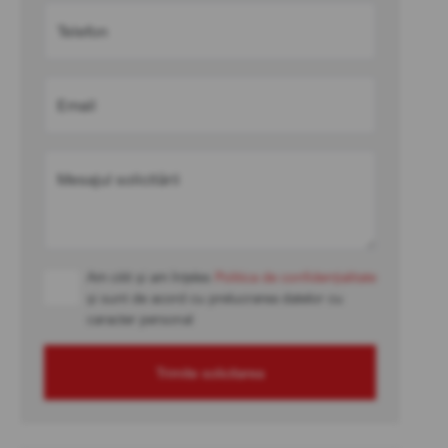
Telefon
Email
Mesajul solicitării
Am citit și am înțeles
Politica de confidențialitate
și sunt de acord cu prelucrarea datelor cu
caracter personal
Trimite solicitarea