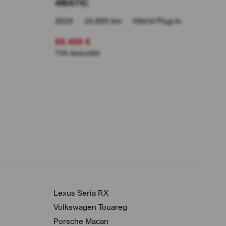
4MATIC
202
2024
•
24.800 km
•
Hibrid Plug-In
88.
88.488 €
TVA 
TVA deductibil
Lexus Seria RX
Volkswagen Touareg
Porsche Macan