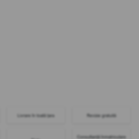
Livrare în toată țara
Revizie gratuită
Consultanță înmatriculare