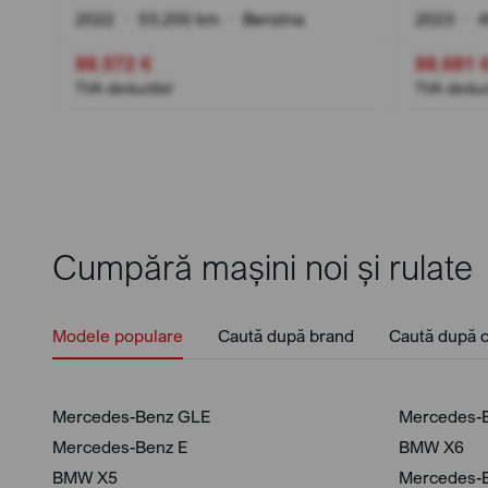
2022
•
53.200 km
•
Benzina
2023
•
4
In
88.572 €
88.681 
TVA deductibil
TVA deduct
Cumpără mașini noi și rulate
Modele populare
Caută după brand
Caută după c
Mercedes-Benz GLE
Mercedes-
Mercedes-Benz E
BMW X6
BMW X5
Mercedes-