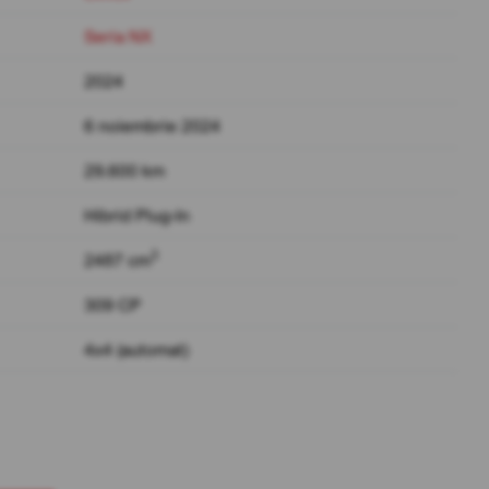
Seria NX
2024
6 noiembrie 2024
29.600 km
Hibrid Plug-In
3
2487 cm
309 CP
4x4 (automat)