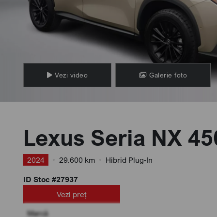
Vezi video
Galerie foto
Lexus Seria NX 4
2024
•
29.600 km
•
Hibrid Plug-In
ID Stoc #27937
Vezi preț
Marcă