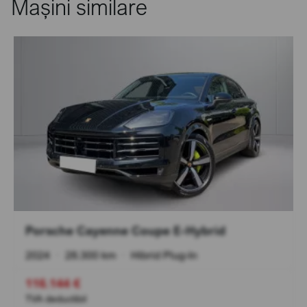
Mașini similare
Porsche Cayenne Coupe E-Hybrid
2024
•
28.300 km
•
Hibrid Plug-In
116.144 €
TVA deductibil