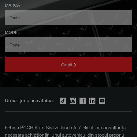
MARCA
MODEL
Caută
Urmăriți-ne activitatea:
Echipa BCCH Auto Switzerland oferă clienților consultanța
necesară achiziționării unui autovehicul din stocul propriu