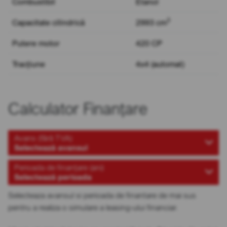
Combustibil
Etanol
3
Capacitate cilindrică
2993 cm
Putere motor
420 CP
Tracțiune
4x4 (automat)
Calculator Finanțare
Avans (fără TVA)
Selectează avansul
Perioada de finanțare (ani)
Selectează perioada
Selecteaza avansul si perioada de finantare de mai sus
pentru a realiza o simulare a leasing-ului financiar.