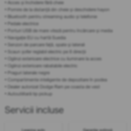
• Acces și închidere fără cheie
• Pornire de la distanță din cheie și deschidere hayon
• Bluetooth pentru streaming audio și telefonie
• Pedale electrice
• Porturi USB de mare viteză pentru încărcare și media
• Navigație EU cu hartă Suedia
• Senzori de parcare față, spate și laterali
• Scaun șofer reglabil electric pe 8 direcții
• Oglinzi exterioare electrice cu iluminare la acces
• Oglinzi exterioare rabatabile electric
• Praguri laterale negre
• Compartimente inteligente de depozitare în podea
• Dealer autorizat Dodge Ram pe coasta de vest
• Autoutilitară tip pickup
Servicii incluse
Leasing auto
Garanție extinsă