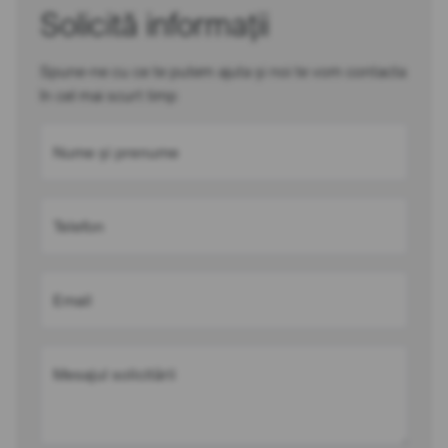
Solicită informații
Spune-ne cu ce te putem ajuta și noi te vom contacta
în cel mai scurt timp
Nume și prenume
Telefon
Email
Mesajul solicitării