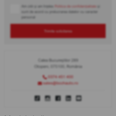
Am citit și am înțeles
Politica de confidențialitate
și
sunt de acord cu prelucrarea datelor cu caracter
personal
Trimite solicitarea
Calea Bucureștilor 289
Otopeni, 075100, România
0374 451 400
sales@bcchauto.ro