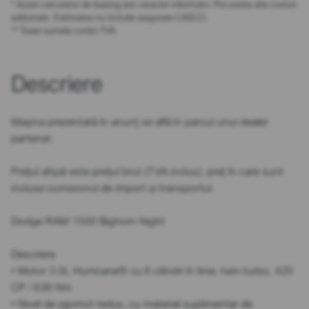
* Acest calculator de leasing are caracter informativ. Pot exista alte costuri
adiționale. Estimarea nu include asigurare CASCO.
** Toate sumele conțin TVA.
Descriere
Mașina prezentată în anunț se află în parcul unui dealer
partener.
Prețul afișat este prețul brut (TVA inclus), preț în care sunt
incluse comisionul de import și transportul.
Dodge RAM 1500 Bighorn Night
Descriere
• Motor 3.0L Hurricane® cu 6 cilindri în linie, twin-turbo, 420
CP / 636 Nm
• Nivel de zgomot redus, cu material suplimentar de