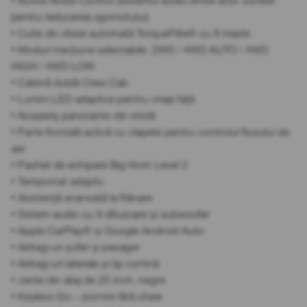
• Active Noise Control (sistemul audio emite activ sunete
pentru reducerea zgomotului)
• Cutie de viteze automată TorqueFlite® cu 8 trepte
• Moduri tracțiune selectabile: 2WD / 4WD AUTO / 4WD
HIGH / 4WD LOW
• Cabină dublă Crew Cab
• Lumini LED adaptive pentru viraje față
• Acoperiș panoramic din sticlă
• Parte frontală activă cu clapete pentru controlul fluxului de
aer
• Pachet de echipare Big Horn Level 2
• Tempomat adaptiv
• Asistență avansată la frânare
• Sistem audio cu 9 difuzoare și subwoofer
• Apple CarPlay® și Google Android Auto
• Airbag-uri șofer și pasager
• Airbag-uri laterale și tip cortină
• Jante din aliaj de 20 inch, negre
• Keyless-Go – pornire fără cheie