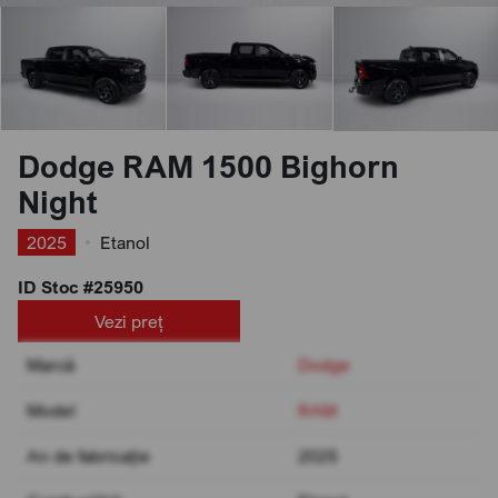
Dodge RAM 1500 Bighorn
Night
2025
•
Etanol
ID Stoc #25950
Vezi preț
Marcă
Dodge
Model
RAM
An de fabricație
2025