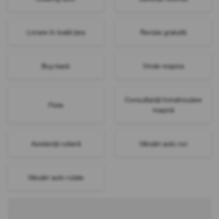
Livrare în toată țara
Revizie gratuită
Buy-back
Vinde mașina
Consultanță înmatriculare
Flote
mașină
Asistență rutieră
Vânzări auto noi
Vânzări auto rulate