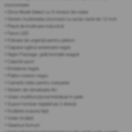
insonorizare
• Drive Mode Select cu 5 moduri de rulare
• Sistem multimedia Uconnect cu ecran tactil de 12 inch
• Placă de încărcare inductivă
• Faruri LED
• Frânare de urgență pentru pietoni
• Capace oglinzi exterioare negre
• Night Package: grilă frontală neagră
• Capotă sport
• Embleme negre
• Plafon interior negru
• Cameră video pentru marșarier
• Sistem de climatizare AC
• Volan multifuncțional îmbrăcat în piele
• Suport lombar reglabil pe 2 direcții
• Încălzire scaune față
• Volan încălzit
• Geamuri fumurii