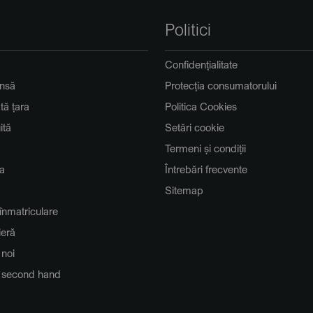
Politici
Confidențialitate
insă
Protecția consumatorului
ată țara
Politica Cookies
ită
Setări cookie
Termeni și condiții
a
Întrebări frecvente
Sitemap
înmatriculare
ieră
 noi
o second hand