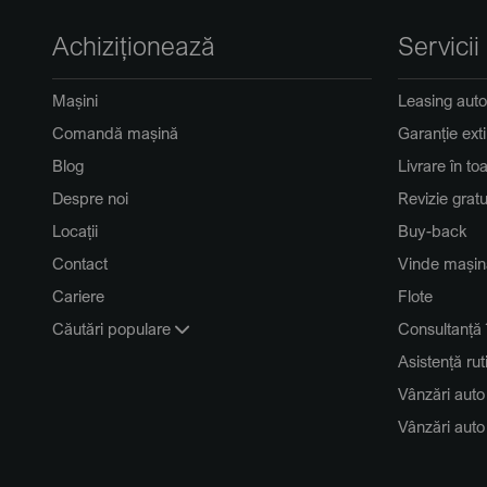
Achiziționează
Servicii
Mașini
Leasing auto
Comandă mașină
Garanție ext
Blog
Livrare în to
Despre noi
Revizie gratu
Locații
Buy-back
Contact
Vinde mașin
Cariere
Flote
Căutări populare
Consultanță 
Asistență rut
Vânzări auto
Vânzări aut