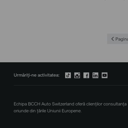
Pagina
Urmăriți-ne activitatea:
Echipa BCCH Auto Switzerland oferă clienților consultanța 
oriunde din țările Uniunii Europene.