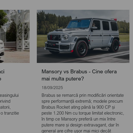
ci
Mansory vs Brabus - Cine ofera
o
mai multa putere?
18/09/2025
easingului
Brabus se remarcă prin modificări orientate
rivind
spre performanță extremă; modele precum
atorii,
Brabus Rocket ating până la 900 CP și
 o tranzitie
peste 1.200 Nm cu torque limitat electronic,
în timp ce Mansory preferă un mix între
putere mare și design extravagant, dar în
general are cifre ușor mai mici decât