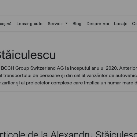
așină
Leasing auto
Servicii
Blog
Despre noi
Locații
Co
tăiculescu
i BCCH Group Switzerland AG la inceputul anului 2020. Anterior 
l transportului de persoane și din cel al vânzărilor de autoveh
ărilor și al proiectelor complexe care implică un număr mare 
rticole de la Alexandru Stăicules