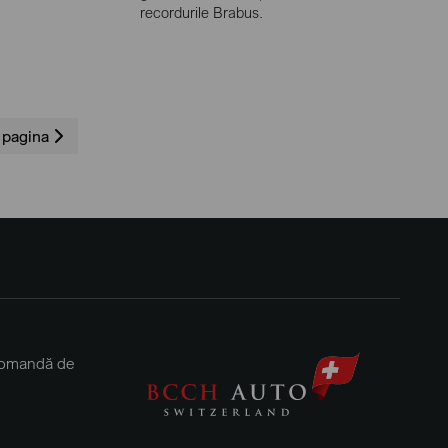
recordurile Brabus.
 pagina
 comandă de