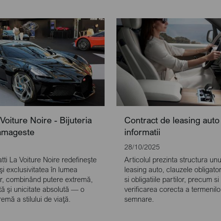
Voiture Noire - Bijuteria
Contract de leasing auto
amageste
informatii
28/10/2025
ti La Voiture Noire redefineşte
Articolul prezinta structura un
şi exclusivitatea în lumea
leasing auto, clauzele obligatori
or, combinând putere extremă,
si obligatiile partilor, precum si
rtă şi unicitate absolută — o
verificarea corecta a termenilo
emă a stilului de viaţă.
semnare.