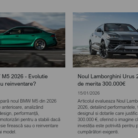
M5 2026 - Evolutie
Noul Lamborghini Urus 
au reinventare?
de merita 300.000€
15/01/2026
ompară noul BMW M5 din 2026
Articolul evalueaza Noul Lamb
e anterioare, analizând
2026, detaliind performantele, 
 design, performanță,
designul si dotarile care justifi
 motorizări pentru a stabili dacă
300.000 €, oferind o imagine c
sie firească sau o reinventare
investiția este potrivită pentru 
ui model.
cumpărători exigenti.