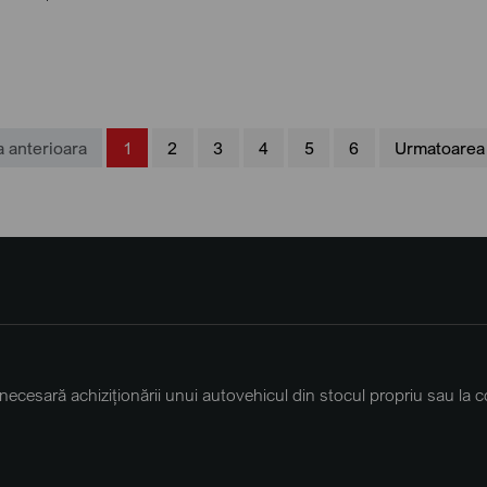
 anterioara
1
2
3
4
5
6
Urmatoarea
necesară achiziționării unui autovehicul din stocul propriu sau la