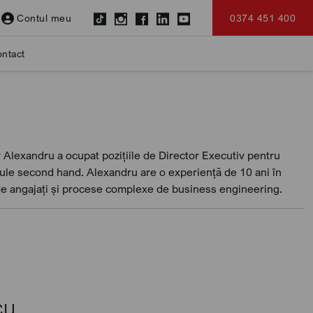
Contul meu
0374 451 400
ntact
Alexandru a ocupat pozițiile de Director Executiv pentru
icule second hand. Alexandru are o experiență de 10 ani în
de angajați și procese complexe de business engineering.
cu