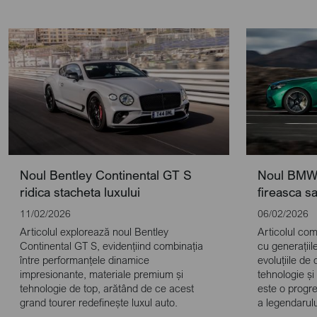
Noul Bentley Continental GT S
Noul BMW 
ridica stacheta luxului
fireasca s
11/02/2026
06/02/2026
Articolul explorează noul Bentley
Articolul c
Continental GT S, evidențiind combinația
cu generațiil
între performanțele dinamice
evoluțiile de
impresionante, materiale premium și
tehnologie și
tehnologie de top, arătând de ce acest
este o progre
grand tourer redefinește luxul auto.
a legendarul