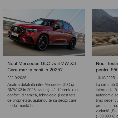
Noul Mercedes GLC vs BMW X3 -
Noul Tesla
Care merita banii in 2025?
pentru 55
22/10/2025
13/10/2025
Analiza detaliată între Mercedes GLC şi
La circa 55.
BMW X3 în 2025 evidenţiază diferenţele de
intermediară
confort, dinamică, tehnologie şi cost total
autonomie so
de proprietate, ajutându-te să decizi care
timp decent 
model merită banii.
premium; rece
variantă „St
(~39.990 €) c