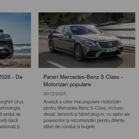
2026 - De
Pareri Mercedes-Benz S Class -
Motorizari populare
30/12/2025
orghini Urus
Analiză a celor mai populare motorizări
tehnologia,
pentru Mercedes-Benz S-Class, inclusiv
că prețul de
diesel, benzină și hibrid plug-in, cu opinii ale
lară dacă
posesorilor și recomandări pentru diferite
pasionați și
stiluri de condus și bugete.