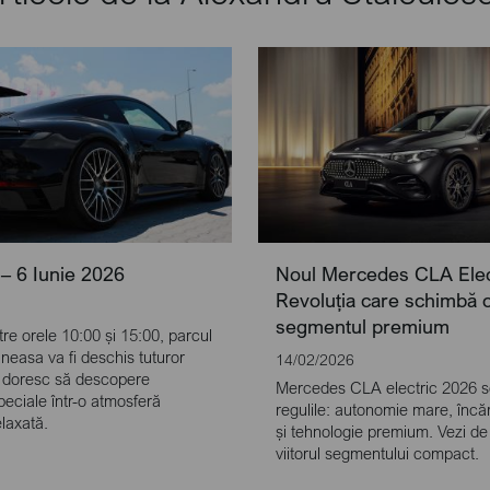
– 6 Iunie 2026
Noul Mercedes CLA Elec
Revoluția care schimbă 
segmentul premium
ntre orele 10:00 și 15:00, parcul
neasa va fi deschis tuturor
14/02/2026
și doresc să descopere
Mercedes CLA electric 2026 
eciale într-o atmosferă
regulile: autonomie mare, încă
elaxată.
și tehnologie premium. Vezi de
viitorul segmentului compact.