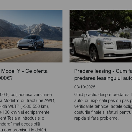
 Model Y - Ce oferta
Predare leasing - Cum fa
000€?
predarea leasingului aut
03/10/2025
000 €, poți accesa versiunea
Ghid practic despre predarea l
 a Model Y, cu tracțiune AWD,
auto, cu explicatii pas cu pas p
lidă WLTP (~500-550 km),
verificarile tehnice, actele oblig
0-100 km/h și echipamente
costurile finale si sfaturi pentru
nt Tesla a introdus și o
rapida si fara probleme.
andard” mai accesibilă
u compromisuri în dotări.