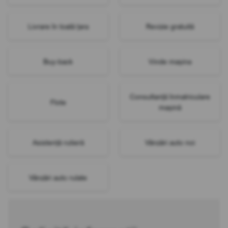
Livrare în toată țara
Revizie gratuită
Buy-back
Vinde mașina
Consultanță înmatriculare
Flote
mașină
Asistență rutieră
Vânzări auto noi
Vânzări auto rulate