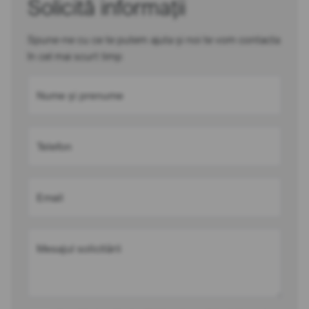
Solicită informații
Spune-ne cu ce te putem ajuta și noi te vom contacta
în cel mai scurt timp
Nume și prenume
Telefon
Email
Mesajul solicitării