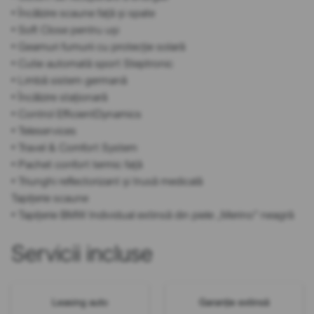
• Încălzire scaune față și spate
• Soft Close pentru uși
• Geamuri fumurii cu protecție solară
• Cutie automată sport Steptronic
• Limbă sistem germană
• Încălzire staționară
• Control EfficientDynamics
• Teleservices
• Travel & Comfort System
• Pachet confort termic față
• Triunghi reflectorizant și trusă medicală
Tapițerie scaune
• Tapițerie BMW Individual extinsă din piele „Merino” neagră
Servicii incluse
Leasing auto
Garanție extinsă