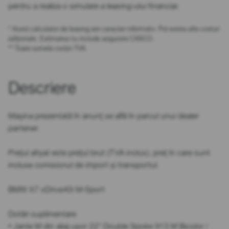
pentru a realiza o simulare a leasing-ului financiar.
* Acest calculator de leasing are caracter informativ. Pot exista alte costuri
adiționale. Estimarea nu include asigurare CASCO.
** Toate sumele conțin TVA.
Descriere
Mașina prezentată în anunț se află în parcul unui dealer
partener.
Prețul afișat este prețul brut (TVA inclus), preț în care sunt
incluse comisionul de import și transportul.
BMW X7 xDrive40i M-Sport
Dotări suplimentare
• Jante M din aliaj ușor 22” Double Spoke 913 M Bicolor /