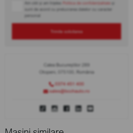
Am citit și am înțeles
Politica de confidențialitate
și
sunt de acord cu prelucrarea datelor cu caracter
personal
Trimite solicitarea
Calea Bucureștilor 289
Otopeni, 075100, România
0374 451 400
sales@bcchauto.ro
Mașini similare