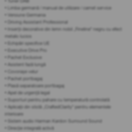
• Tuner DAB
• Limba germană / manual de utilizare / carnet service
• Versiune Germania
• Driving Assistant Professional
• Inserții decorative din lemn nobil „Fineline” negru cu efect
metalic lucios
• Echipări specifice UE
• Executive Drive Pro
• Pachet Exclusive
• Asistent fază lungă
• Covorașe velur
• Pachet portbagaj
• Plasă separatoare portbagaj
• Apel de urgență legal
• Suporturi pentru pahare cu temperatură controlată
• Aplicații din sticlă „CraftedClarity” pentru elementele
interioare
• Sistem audio Harman Kardon Surround Sound
• Direcție integrală activă