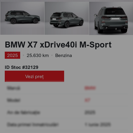
BMW X7 xDrive40i M-Sport
2025
•
25.630 km
•
Benzina
ID Stoc #32129
Vezi preț
Marcă
BMW
Model
X7
An de fabricație
2025
Data primei înmatriculări
1 iunie 2025