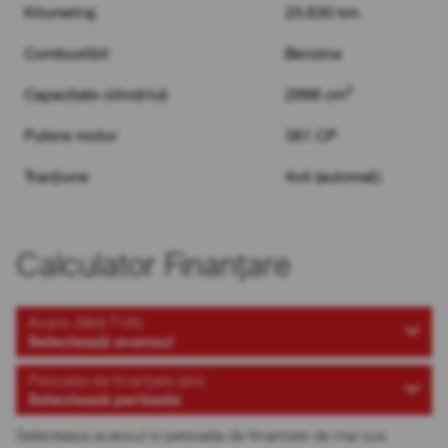
Kilometraj
25.630 km
Combustibil
Benzina
3
Capacitate cilindrică
2998 cm
Putere motor
381 CP
Tracțiune
4x4 (automat)
Calculator Finanțare
Avans (fără TVA)
Selectează avansul
Perioada de finanțare (ani)
Selectează perioada
Selecteaza avansul si perioada de finantare de mai sus