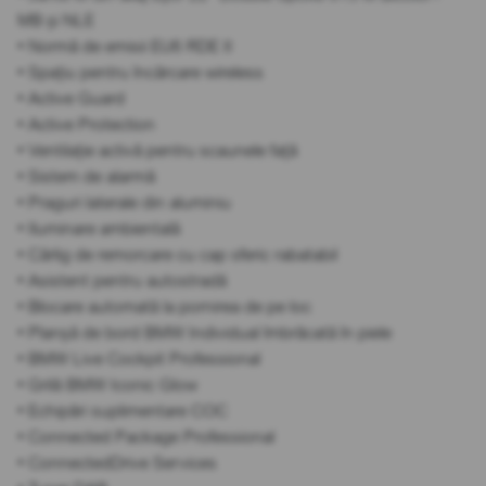
MB și NLE
• Normă de emisii EU6 RDE II
• Spațiu pentru încărcare wireless
• Active Guard
• Active Protection
• Ventilație activă pentru scaunele față
• Sistem de alarmă
• Praguri laterale din aluminiu
• Iluminare ambientală
• Cârlig de remorcare cu cap sferic rabatabil
• Asistent pentru autostradă
• Blocare automată la pornirea de pe loc
• Planșă de bord BMW Individual îmbrăcată în piele
• BMW Live Cockpit Professional
• Grilă BMW Iconic Glow
• Echipări suplimentare COC
• Connected Package Professional
• ConnectedDrive Services