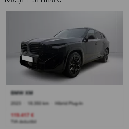
BMW XM
2023
•
18.350 km
•
Hibrid Plug-In
119.417 €
TVA deductibil