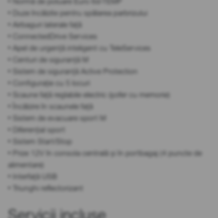
• Normă de poluare Euro 6d-TEMP
• Duze încălzite pentru spălarea parbrizului
• Airbaguri laterale față
• ConnectedDrive Services
• Apel de urgență inteligent cu TeleServices
• Centuri de siguranță M
• Sistem de siguranță Active Protection
• Configurație cu 5 locuri
• Scaune față reglabile electric (șofer cu memorie)
• Încălzire în scaunele față
• Sistem de evacuare sport M
• Diferențial sport
• Sistem Start/Stop
• Prize 12V în consola centrală și în portbagaj (4 puncte de
alimentare)
• Interfață USB
• Triunghi reflectorizant
Servicii incluse