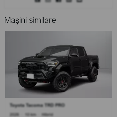
Mașini similare
Toyota Tacoma TRD PRO
2026
•
10 km
•
Hibrid