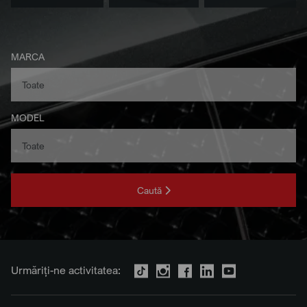
MARCA
MODEL
Caută
Urmăriți-ne activitatea: