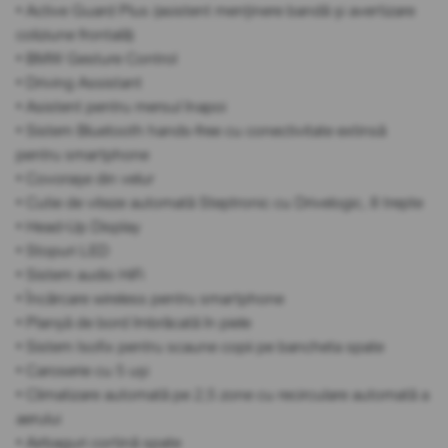
• Active Guard Plus (asistent menținere bandă și avertizare
coliziune frontală)
• BMW Gesture Control
• Driving Assistant
• Asistent pentru mersul înapoi
• Sistem Bluetooth hands-free cu conectivitate extinsă
pentru smartphone
• Covorașe din velur
• Cutie de viteze automată Steptronic cu Drivelogic, 8 trepte
• Head-Up Display
• Stopuri LED
• Sistem audio HiFi
• Încărcare wireless pentru smartphone
• Planșă de bord îmbrăcată în piele
• Sistem Isofix pentru scaune copii pe bancheta spate
• Caroserie cu 5 uși
• Climatizare automată pe 2,5 zone cu recirculare automată a
aerului
• Airbaguri cortină spate