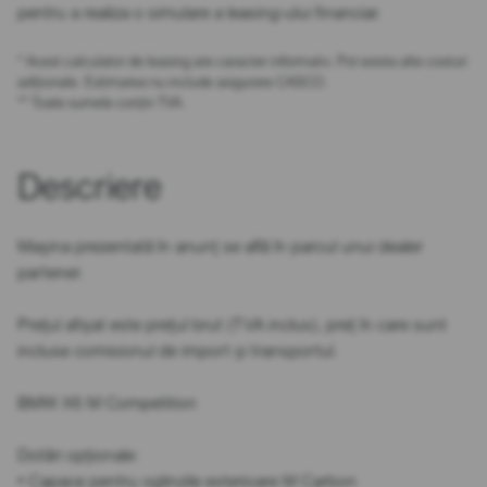
pentru a realiza o simulare a leasing-ului financiar.
* Acest calculator de leasing are caracter informativ. Pot exista alte costuri
adiționale. Estimarea nu include asigurare CASCO.
** Toate sumele conțin TVA.
Descriere
Mașina prezentată în anunț se află în parcul unui dealer
partener.
Prețul afișat este prețul brut (TVA inclus), preț în care sunt
incluse comisionul de import și transportul.
BMW X6 M Competition
Dotări opționale:
• Capace pentru oglinzile exterioare M Carbon