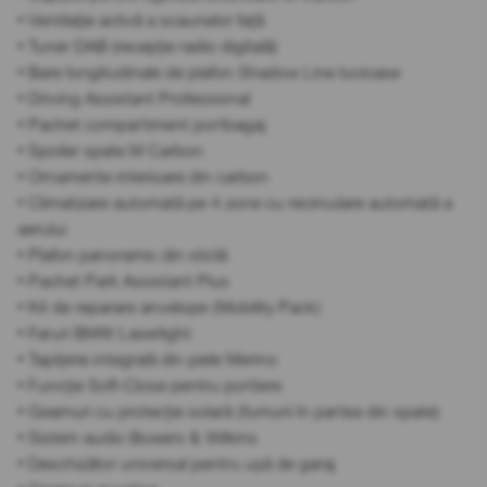
• Ventilație activă a scaunelor față
• Tuner DAB (recepție radio digitală)
• Bare longitudinale de plafon Shadow Line lucioase
• Driving Assistant Professional
• Pachet compartiment portbagaj
• Spoiler spate M Carbon
• Ornamente interioare din carbon
• Climatizare automată pe 4 zone cu recirculare automată a
aerului
• Plafon panoramic din sticlă
• Pachet Park Assistant Plus
• Kit de reparare anvelope (Mobility Pack)
• Faruri BMW Laserlight
• Tapițerie integrală din piele Merino
• Funcție Soft-Close pentru portiere
• Geamuri cu protecție solară (fumurii în partea din spate)
• Sistem audio Bowers & Wilkins
• Deschizător universal pentru ușă de garaj