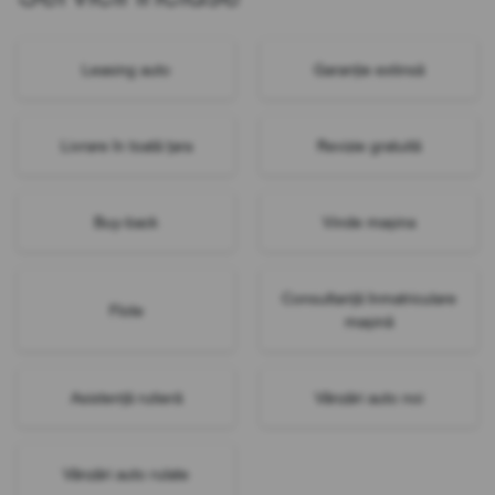
Leasing auto
Garanție extinsă
Livrare în toată țara
Revizie gratuită
Buy-back
Vinde mașina
Consultanță înmatriculare
Flote
mașină
Asistență rutieră
Vânzări auto noi
Vânzări auto rulate