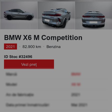
BMW X6 M Competition
2021
•
82.900 km
•
Benzina
ID Stoc #32496
Vezi preț
Marcă
BMW
Model
X6 M
An de fabricație
2021
Data primei înmatriculări
Mai 2021