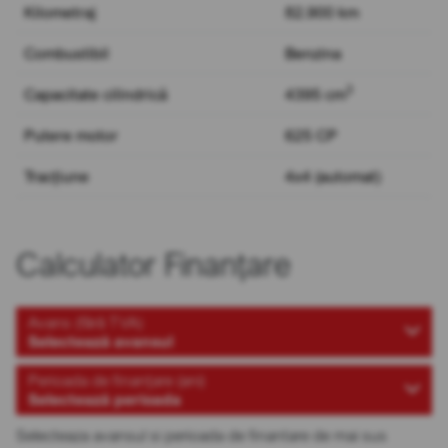
Kilometraj
82.900 km
Combustibil
Benzina
3
Capacitate cilindrică
4395 cm
Putere motor
625 CP
Tracțiune
4x4 (automat)
Calculator Finanțare
Avans (fără TVA)
Selectează avansul
Perioada de finanțare (ani)
Selectează perioada
Selecteaza avansul si perioada de finantare de mai sus