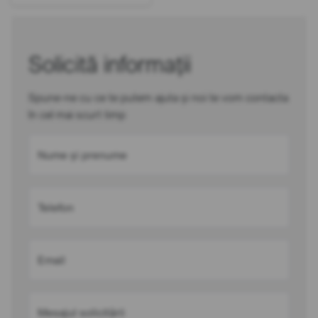
Solicită informații
Spune-ne cu ce te putem ajuta și noi te vom contacta
în cel mai scurt timp
Nume și prenume
Telefon
Email
Mesajul solicitării