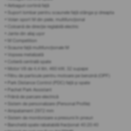
• Airbaguri cortină față
• Suport lombar pentru scaunele față stânga și dreapta
• Volan sport M din piele, multifuncțional
• Coloană de direcție reglabilă electric
• Jante din aliaj ușor
• M Competition
• Scaune față multifuncționale M
• Vopsea metalizată
• Cotieră centrală spate
• Motor V8 de 4,4 litri, 460 kW, 32 supape
• Filtru de particule pentru motoare pe benzină (OPF)
• Park Distance Control (PDC) față și spate
• Pachet Park Assistant
• Frână de parcare electrică
• Sistem de personalizare (Personal Profile)
• Ampatament 2972 mm
• Sistem de monitorizare a presiunii în pneuri
• Banchetă spate rabatabilă fracționat 40:20:40