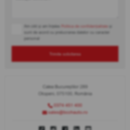
Am citit și am înțeles
Politica de confidențialitate
și
sunt de acord cu prelucrarea datelor cu caracter
personal
Trimite solicitarea
Calea Bucureștilor 289
Otopeni, 075100, România
0374 451 400
sales@bcchauto.ro