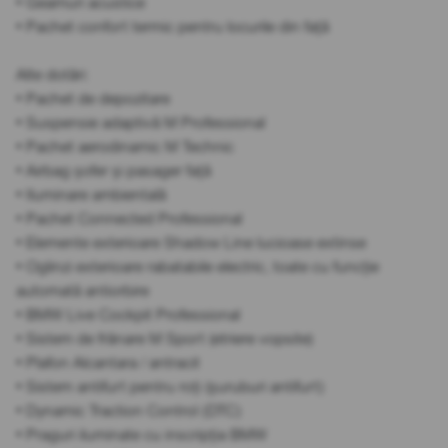
• Geamuri acustice
• Pachet confort termic pentru locurile din față
Alte dotări:
• Pachet de depozitare
• Suspensie adaptivă M Professional
• Pachet aerodinamic M Technic
• Airbag șofer și pasager față
• Iluminare ambientală
• Pachet Connected Professional
• Elemente exterioare Shadow Line lucioase extinse
• Oglinzi exterioare rabatabile electric, toate cu funcție
automată antiorbire
• BMW Live Cockpit Professional
• Sistem de frânare M Sport (etriere vopsite)
• Plafon Alcantara / antracit
• Sistem antifurt pentru roți (șuruburi antifurt)
• Dynamic Traction Control (DTC)
• Praguri iluminate cu inscripția BMW