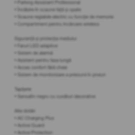
• Parking Assistant Professional
• Încălzire în scaune față și spate
• Scaune reglabile electric cu funcție de memorie
• Compartiment pentru încărcare wireless
Siguranță și protecția mediului
• Faruri LED adaptive
• Sistem de alarmă
• Asistent pentru faza lungă
• Acces confort fără cheie
• Sistem de monitorizare a presiunii în pneuri
Tapițerie
• Sensafin negru cu cusături decorative
Alte dotări
• AC Charging Plus
• Active Guard
• Active Protection