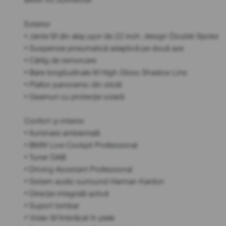
Exterior
• Jante M din aliaj ușor de 22 inch, design Double Spoke
• Suspensie pneumatică adaptivă pe două axe
• Cârlig de remorcare
• Bare longitudinale M High Gloss Shadow Line
• Plafon panoramic din sticlă
• Geamuri cu protecție solară
Confort și interior
• Iluminare ambientală
• BMW Live Cockpit Professional
• Tuner DAB
• Driving Assistant Professional
• Sistem audio surround Harman Kardon
• Direcție integrală activă
• Suport lombar
• Volan M îmbrăcat în piele