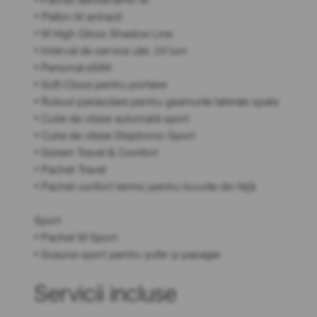
• Plafon M antracit
• M High Gloss Shadow Line
• Interval de service ulei: 24 luni
• Personal eSIM
• Soft-Close pentru portiere
• Rulouri parasolare pentru geamurile laterale spate
• Cutie de viteze automată sport
• Cutie de viteze Steptronic Sport
• Sistem Travel & Comfort
• Pachet Travel
• Pachet confort termic pentru locurile din față
Sport
• Pachet M Sport
• Scaune sport pentru șofer și pasager
Servicii incluse