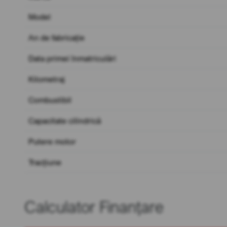
Model
An de fabricație
Data primei înmatriculări
Kilometraj
Combustibil
Capacitate cilindrică
Putere motor
Tracțiune
Calculator Finanțare