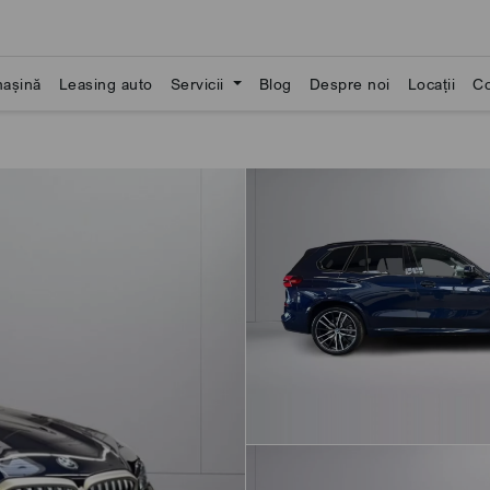
așină
Leasing auto
Servicii
Blog
Despre noi
Locații
Co