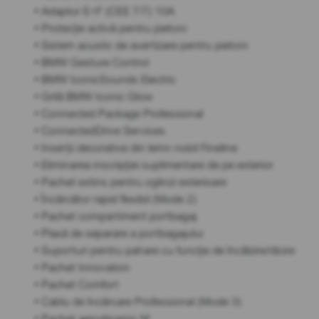
• Adaptor E+F (CEE 7/7) 10A
• Protecție activă pentru pietoni
• Sistem acustic de avertizare pentru pietoni
• BMW Gesture Control
• BMW IconicSounds Electric
• Grilă BMW Iconic Glow
• Connected Package Professional
• ConnectedDrive Services
• Inserții decorative din lemn nobil Fineline
• Eliminarea inscripției suplimentare de pe exterior
• Pachet extins pentru oglinzi exterioare
• Încărcător rapid flexibil (Mode 2)
• Pachet compartiment portbagaj
• Plasă de separare a portbagajului
• Suporturi pentru pahare cu funcție de încălzire/răcire
• Pachet Innovation
• Pachet Comfort
• Cablu de încărcare Professional (Mode 3)
• Pachet aerodinamic M