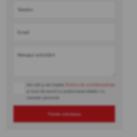
Telefon
Email
Mesajul solicitării
Am citit și am înțeles
Politica de confidențialitate
și sunt de acord cu prelucrarea datelor cu
caracter personal
Trimite solicitarea