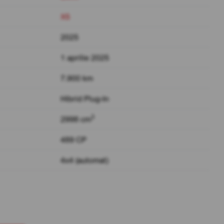
X5
2025
1 aprilie 2025
7.900 km
Hibrid Plug-In
3
2998 cm
489 CP
4x4 (automat)