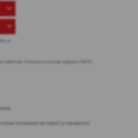
tru a
osturi adiționale. Estimarea nu include asigurare CASCO.
partener.
t incluse comisionul de import și transportul.