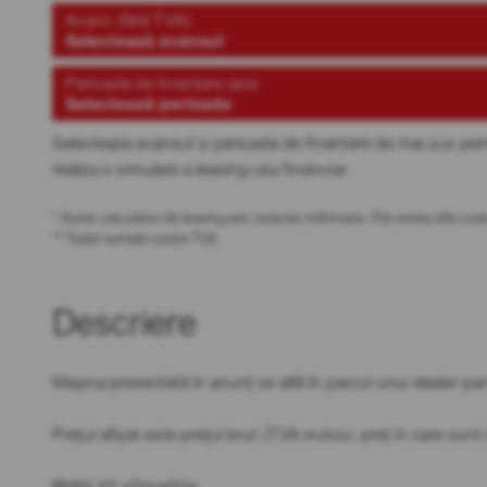
Avans (fără TVA)
Selectează avansul
Perioada de finanțare (ani)
Selectează perioada
Selecteaza avansul si perioada de finantare de mai sus pen
realiza o simulare a leasing-ului financiar.
* Acest calculator de leasing are caracter informativ. Pot exista alte c
** Toate sumele conțin TVA.
Descriere
Mașina prezentată în anunț se află în parcul unui dealer 
Prețul afișat este prețul brut (TVA inclus), preț în care sun
BMW X5 xDrive50e