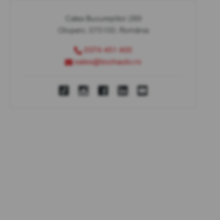
Calea Bucureștilor 289
Otopeni, 075100, România
0374 451 400
sales@bcchauto.ro