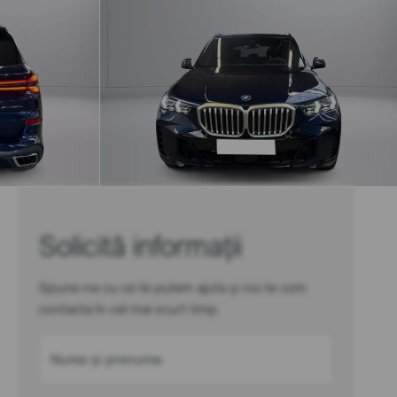
Solicită informații
Spune-ne cu ce te putem ajuta și noi te vom
contacta în cel mai scurt timp
Nume și prenume