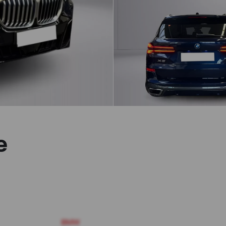
e
BMW