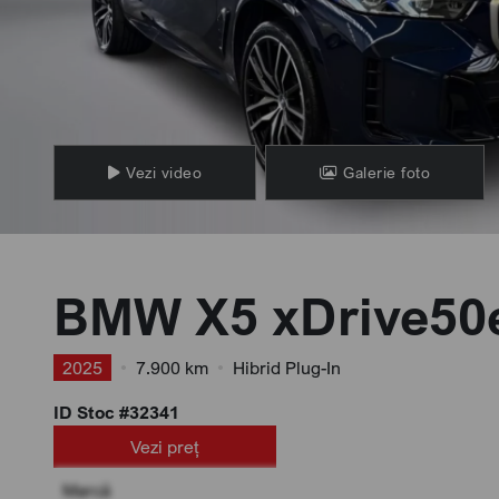
Vezi video
Galerie foto
BMW X5 xDrive50
2025
•
7.900 km
•
Hibrid Plug-In
ID Stoc #32341
Vezi preț
Marcă