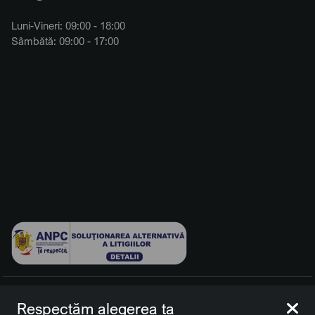
Luni-Vineri: 09:00 - 18:00
Sâmbătă: 09:00 - 17:00
© 2026 BCCH Group Switzerland AG. Toate drepturile
Respectăm alegerea ta
rezervate.