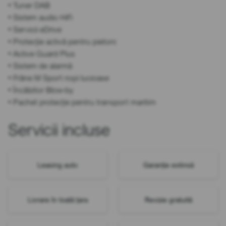
• Tuner DAB
• Sistem audio HiFi
• Servicii eDrive
• Protecție activă pentru pietoni
• Active Guard Plus
• Sistem de alarmă
• Frâne M Sport roșii lucioase
• Încălzitor Blow-by
• Pachet protecție pentru transport maritim
Servicii incluse
Leasing auto
Garanție extinsă
Livrare în toată țara
Revizie gratuită