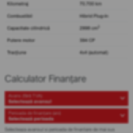
Kilometraj
70.700 km
Combustibil
Hibrid Plug-In
3
Capacitate cilindrică
2998 cm
Putere motor
394 CP
Tracțiune
4x4 (automat)
Calculator Finanțare
Avans (fără TVA)
Selectează avansul
Perioada de finanțare (ani)
Selectează perioada
Selecteaza avansul si perioada de finantare de mai sus