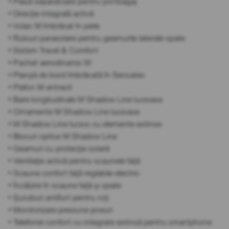
• Plasă separatoare pentru portbagaj
• Direcție integrală activă
• Volan M îmbrăcat în piele
• Rulouri parasolare pentru geamurile laterale spate
• Sistem Travel & Comfort
• Pachet aerodinamic M
• Planșă de bord îmbrăcată în Sensatec
• Plafon M antracit
• Bare longitudinale M Shadow Line lucioase
• Ornamente M Shadow Line lucioase
• M Shadow Line lucios cu elemente extinse
• Blocuri optice M Shadow Line
• Geamuri cu protecție solară
• Ventilație activă pentru scaunele față
• Scaune confort față reglabile electric
• Încălzire în scaune față și spate
• Șuruburi antifurt pentru roți
• Monitorizare presiune pneuri
• Telefonie confort cu integrare extinsă pentru smartphone