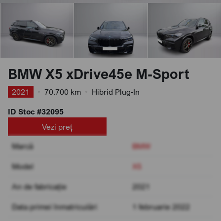
BMW X5 xDrive45e M-Sport
2021
•
70.700 km
•
Hibrid Plug-In
ID Stoc #32095
Vezi preț
Marcă
BMW
Model
X5
An de fabricație
2021
Data primei înmatriculări
1 februarie 2022