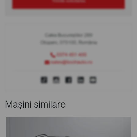
Trimite solicitarea
Calea Bucureștilor 289
Otopeni, 075100, România
0374 451 400
sales@bcchauto.ro
Mașini similare