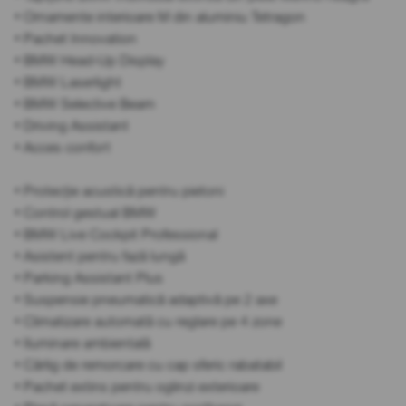
• Ornamente interioare M din aluminiu Tetragon
• Pachet Innovation
• BMW Head-Up Display
• BMW Laserlight
• BMW Selective Beam
• Driving Assistant
• Acces confort
• Protecție acustică pentru pietoni
• Control gestual BMW
• BMW Live Cockpit Professional
• Asistent pentru fază lungă
• Parking Assistant Plus
• Suspensie pneumatică adaptivă pe 2 axe
• Climatizare automată cu reglare pe 4 zone
• Iluminare ambientală
• Cârlig de remorcare cu cap sferic rabatabil
• Pachet extins pentru oglinzi exterioare