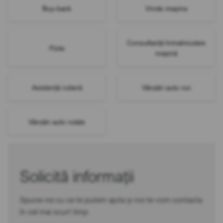
Buy-back
Vinde mașina
Consultanță înmatriculare
Flote
mașină
Asistență rutieră
Vânzări auto noi
Vânzări auto rulate
Solicită informații
Spune-ne cu ce te putem ajuta și noi te vom contacta
în cel mai scurt timp