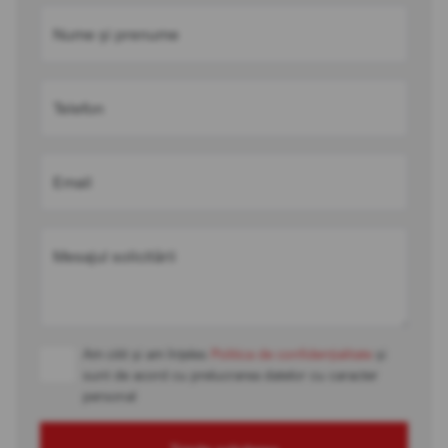
Nume și prenume
Telefon
Email
Mesajul solicitării
Am citit și am înțeles
Politica de confidențialitate
și
sunt de acord cu prelucrarea datelor cu caracter
personal