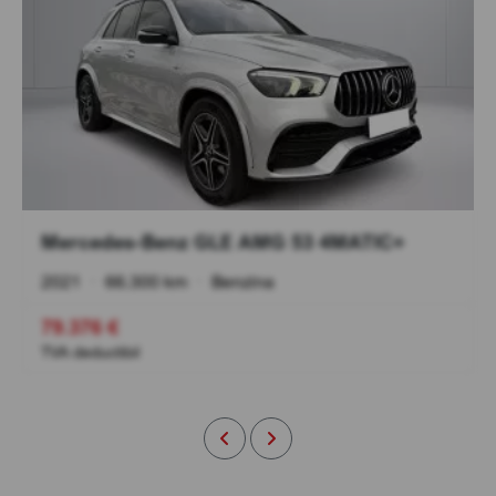
Mercedes-Benz GLE AMG 53 4MATIC+
2021
•
66.300 km
•
Benzina
79.376 €
TVA deductibil