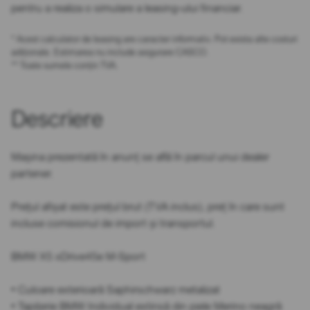
pentru a realiza o simulare a leasing-ului financiar.
* Acest calculator de leasing are caracter informativ. Pot exista alte costuri
adiționale. Estimarea nu include asigurare CASCO.
** Toate sumele conțin TVA.
Descriere
Mașina prezentată în anunț se află în parcul unui dealer
partener.
Prețul afișat este prețul brut (TVA inclus), preț în care sunt
incluse comisionul de import și transportul.
BMW X5 xDrive45e M-Sport
• Culoare exterioară Saphirschwarz metalizat
• Tapițerie BMW Individual extinsă din piele Merino neagră