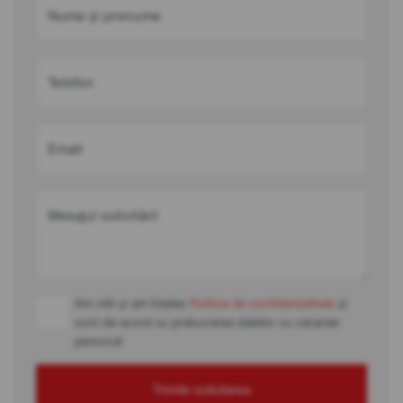
Nume și prenume
Telefon
Email
Mesajul solicitării
Am citit și am înțeles
Politica de confidențialitate
și
sunt de acord cu prelucrarea datelor cu caracter
personal
Trimite solicitarea