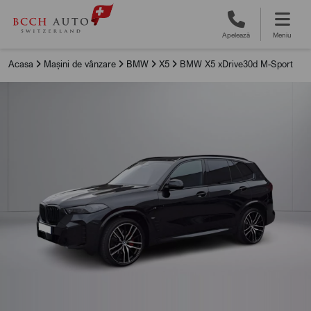
Apelează
Meniu
Acasa
Mașini de vânzare
BMW
X5
BMW X5 xDrive30d M-Sport