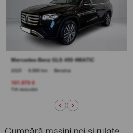
Mercedes-Benz GLS 450 4MATIC
2025
•
9.990 km
•
Benzina
101.870 €
TVA deductibil
Cumpără mașini noi și rulate