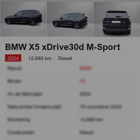
BMW X5 xDrive30d M-Sport
2024
•
12.680 km
•
Diesel
Marcă
BMW
Model
X5
An de fabricație
2024
Data primei înmatriculări
18 octombrie 2024
Kilometraj
12.680 km
Combustibil
Diesel