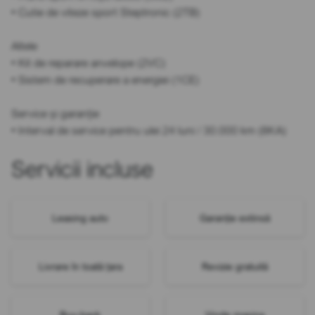
• Cutie de viteze sport Steptronic (2TB)
Altele
• Kit de reparare anvelope (2VC)
• Sistem de recuperare a energiei (1CE)
Service și garanție
• Interval de service pentru ulei 24 luni / 30.000 km (8KA)
Servicii incluse
Leasing auto
Garanție extinsă
Livrare în toată țara
Revizie gratuită
Buy-back
Vinde mașina