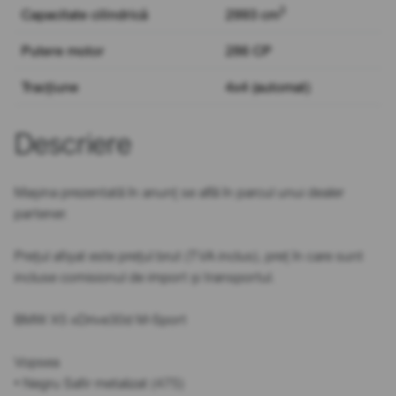
3
Capacitate cilindrică
2993 cm
Putere motor
286 CP
Tracțiune
4x4 (automat)
Descriere
Mașina prezentată în anunț se află în parcul unui dealer
partener.
Prețul afișat este prețul brut (TVA inclus), preț în care sunt
incluse comisionul de import și transportul.
BMW X5 xDrive30d M-Sport
Vopsea
• Negru Safir metalizat (475)