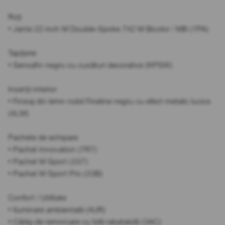
Roți
• Jante 22 inch M Double-Spoke 742 M Bicolor / MB (1PA)
Tapițerie
• Sensafin negru cu cusături decorative (KPSW)
Inserții interior
• Finisaj din lemn nobil Fineline negru cu efect metalic lucios
(4LM)
Pachete de echipare
• Pachet Innovation (7R7)
• Pachet M Sport (337)
• Pachet M Sport Pro (33B)
Confort / Utilitate
• Iluminare ambientală (4UR)
• Cârlig de remorcare cu bilă rabatabilă (3AC)