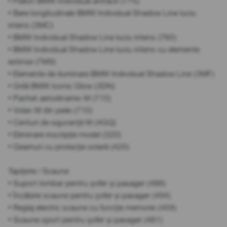
• Plafon BMW Individual antracit (775)
• Bare longitudinale BMW Individual Shadow Line luciu
intens (3MC)
• BMW Individual Shadow Line luciu intens (760)
• BMW Individual Shadow Line luciu intens cu elemente
extinse (7M9)
• Elemente de iluminare BMW Individual Shadow Line (3MF)
• Grilă BMW Iconic Glow (3DN)
• Pachet aerodinamic M (715)
• Volan M din piele (710)
• Centuri de siguranță M (4GQ)
• Eliminare inscripție model (320)
• Geamuri cu protecție solară (420)
Tapițerie / Scaune
• Suport lombar pentru șofer și pasager (488)
• Încălzire scaune pentru șofer și pasager (494)
• Reglaj electric scaune cu funcție memorie (459)
• Scaune sport pentru șofer și pasager (481)