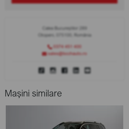
Calea Bucureștilor 289
Otopeni, 075100, România
0374 451 400
sales@bcchauto.ro
Mașini similare