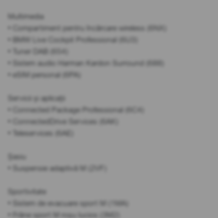
Multimedia
• Compartiment pentru încărcare wireless (6NX)
• BMW Live Cockpit Professional (6U3)
• Tuner DAB (654)
• Sistem audio Harman Kardon Surround (688)
• eSIM personal (6PA)
Servicii și aplicații
• Connected Package Professional (6C4)
• ConnectedDrive Services (6AK)
• Teleservices (6AE)
Șasiu
• Suspensie adaptivă M (2VF)
Sportivitate
• Sistem de evacuare sport M (1MA)
• Frâne sport M roșu lucios (3M2)