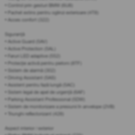
• Control prin gesturi BMW (6U8)
• Pachet extins pentru oglinzi exterioare (4T8)
• Acces confort (322)
Siguranță
• Active Guard (5AV)
• Active Protection (5AL)
• Faruri LED adaptive (552)
• Protecție activă pentru pietoni (8TF)
• Sistem de alarmă (302)
• Driving Assistant (5AS)
• Asistent pentru fază lungă (5AC)
• Sistem legal de apel de urgență (6AF)
• Parking Assistant Professional (5DW)
• Sistem de monitorizare a presiunii în anvelope (2VB)
• Triunghi reflectorizant (428)
Aspect interior / exterior