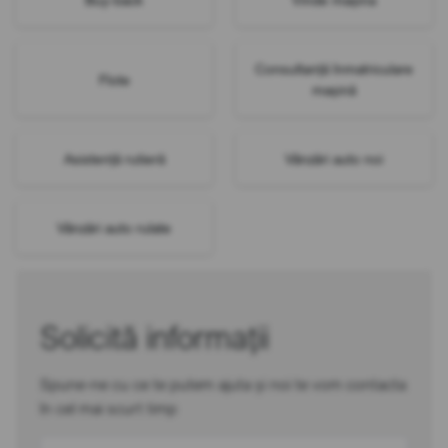
Consultanță înmatriculare
Flote
mașină
Asistență rutieră
Vânzări auto noi
Vânzări auto rulate
Solicită informații
Spune-ne cu ce te putem ajuta și noi te vom contacta
în cel mai scurt timp