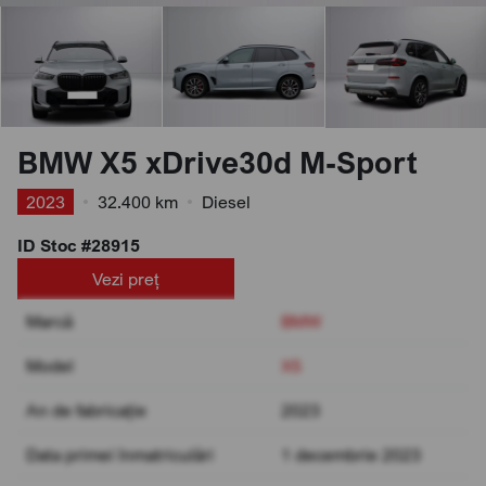
BMW X5 xDrive30d M-Sport
2023
•
32.400 km
•
Diesel
ID Stoc #28915
Vezi preț
Marcă
BMW
Model
X5
An de fabricație
2023
Data primei înmatriculări
1 decembrie 2023