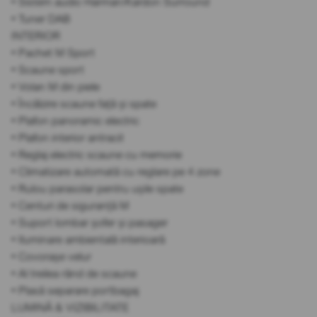
• Sistem audio Harman/Kardon Surround
• Tuner DAB
INTERIOR
• Pachet M Sport
• Scaune sport
• Volan M din piele
• Încălzire scaune față și spate
• Plafon panoramic electric
• Plafon interior antracit
• Reglaj electric scaune cu memorie
• Climatizare automată cu reglare pe 4 zone
• Rulou parasolar pentru ușile spate
• Centuri de siguranță M
• Suport lombar șofer și pasager
• Iluminare ambientală interioară
• Covorașe velur
• Al treilea rând de scaune
• Plasă separare portbagaj
LUMINĂ & VIZIBILITATE