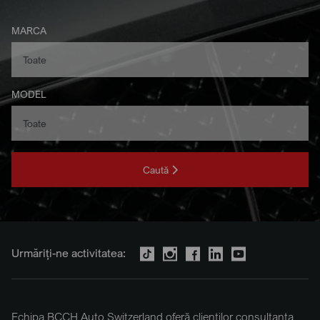
MARCA
MODEL
Caută
Urmăriți-ne activitatea:
Echipa BCCH Auto Switzerland oferă clienților consultanța