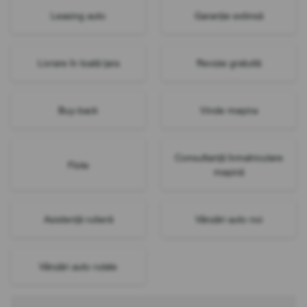
Leasing auto
Garanție extinsă
Livrare în toată țara
Revizie gratuită
Buy-back
Vinde mașina
Consultanță înmatriculare
Flote
mașină
Asistență rutieră
Vânzări auto noi
Vânzări auto rulate