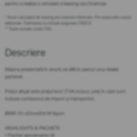
pentru a realiza o simulare a leasing-ului financiar.
* Acest calculator de leasing are caracter informativ. Pot exista alte costuri
adiționale. Estimarea nu include asigurare CASCO.
** Toate sumele conțin TVA.
Descriere
Mașina prezentată în anunț se află în parcul unui dealer
partener.
Prețul afișat este prețul brut (TVA inclus), preț în care sunt
incluse comisionul de import și transportul.
BMW X5 xDrive30d M-Sport
HIGHLIGHTS & PACHETE
• Pachet aerodinamic M