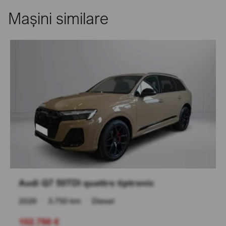
Mașini similare
Audi Q7 50TDI quattro tiptronic
2026
•
3.750 km
•
Diesel
102.786 €