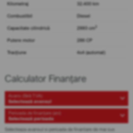
Kilometraj
32.400 km
Combustibil
Diesel
3
Capacitate cilindrică
2993 cm
Putere motor
286 CP
Tracțiune
4x4 (automat)
Calculator Finanțare
Avans (fără TVA)
Selectează avansul
Perioada de finanțare (ani)
Selectează perioada
Selecteaza avansul si perioada de finantare de mai sus