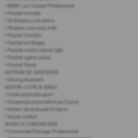
• BMW Live Cockpit Professional
• Pachet Inovație
• M Shadow Line extins
• Shadow Line luciu înalt
• Pachet Comfort
• Pachet portbagaj
• Pachet confort termic față
• Pachet oglinzi extins
• Pachet Travel
SISTEME DE ASISTENȚĂ
• Driving Assistant
MOTOR, CUTIE & ȘASIU
• Cutie automată sport
• Suspensie pneumatică pe 2 punți
• Sistem de evacuare M Sport
• Acces confort
AUDIO & COMUNICAȚIE
• Connected Package Professional