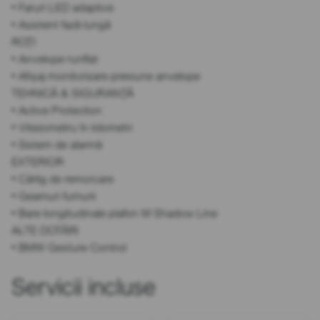
• Faruri LED adaptive
• Asistent fază lungă
ROȚI
• Anvelope runflat
• Afișaj monitorizare presiune anvelope
TEHNICĂ & SIGURANȚĂ
• Active Protection
• Vitezometru în kilometri
• Sistem de alarmă
EXTERIOR
• Cârlig de remorcare
• Geamuri fumurii
• Bare longitudinale plafon M Shadow Line
ALTE DOTĂRI
• BMW Gesture Control
Servicii incluse