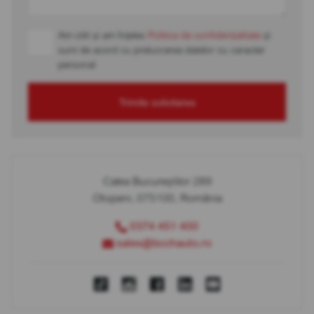
Am citit și am înțeles
Politica de confidențialitate
și
sunt de acord cu prelucrarea datelor cu caracter
personal
Trimite solicitarea
Calea Bucureștilor 289
Otopeni, 075100, România
0374 451 400
sales@bcchauto.ro