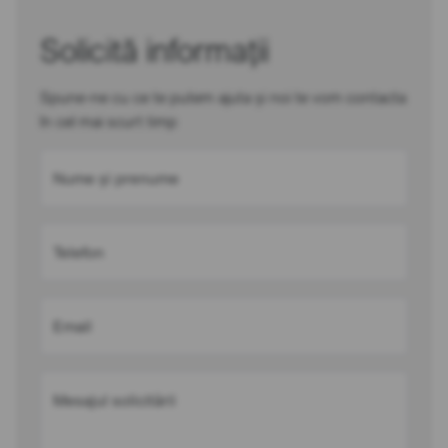
Solicită informații
Spune-ne cu ce te putem ajuta și noi te vom contacta
în cel mai scurt timp
Nume și prenume
Telefon
Email
Mesajul solicitării