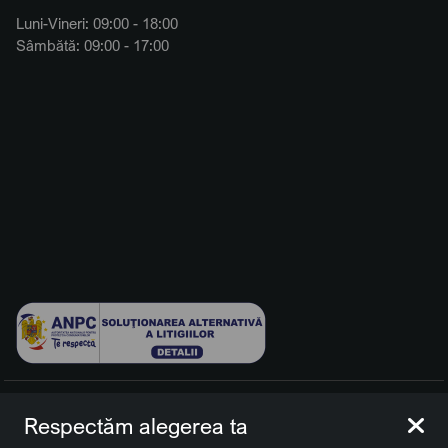
Luni-Vineri: 09:00 - 18:00
Sâmbătă: 09:00 - 17:00
© 2026 BCCH Group Switzerland AG. Toate drepturile
Respectăm alegerea ta
rezervate.