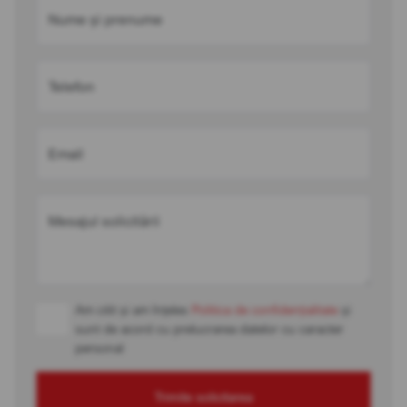
Nume și prenume
Telefon
Email
Mesajul solicitării
Am citit și am înțeles
Politica de confidențialitate
și
sunt de acord cu prelucrarea datelor cu caracter
personal
Trimite solicitarea