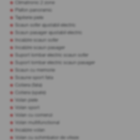
Climatronic 2 zone
Plafon panoramic
Tapiterie piele
Scaun sofer ajustabil electric
Scaun pasager ajustabil electric
Incalzire scaun sofer
Incalzire scaun pasager
Suport lombar electric scaun sofer
Suport lombar electric scaun pasager
Scaun cu memorie
Scaune sport fata
Cotiera (fata)
Cotiera (spate)
Volan piele
Volan sport
Volan cu comenzi
Volan multifunctional
Incalzire volan
Volan cu schimbator de viteze