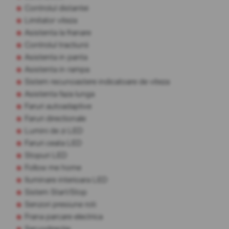
Controlul distantei
Limitator viteza
Asistenta la franare
Controlul tractiunii
Asistenta in panta
Asistenta in rampa
Sistem recunoastere indicatoare de viteza
Asistenta faza lunga
Faruri autoadaptive
Faruri directionale
Lumini de zi LED
Faruri ceata LED
Stopuri LED
Follow me home
Iluminare interioara LED
Sistem Start/Stop
Senzori presiune roti
Frana parcare electrica
Servodirectie