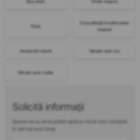
Buy-back
Vinde mașina
Consultanță înmatriculare
Flote
mașină
Asistență rutieră
Vânzări auto noi
Vânzări auto rulate
Solicită informații
Spune-ne cu ce te putem ajuta și noi te vom contacta
în cel mai scurt timp