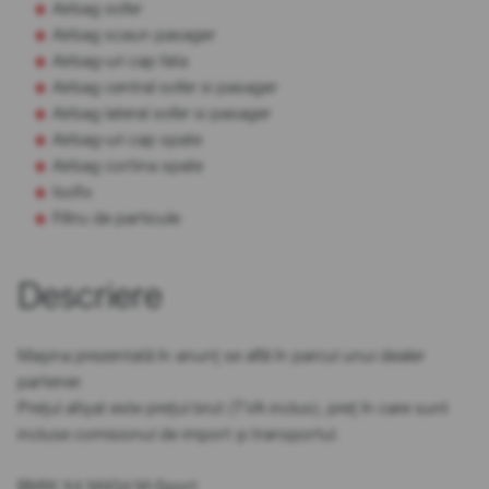
Airbag sofer
Airbag scaun pasager
Airbag-uri cap fata
Airbag central sofer si pasager
Airbag lateral sofer si pasager
Airbag-uri cap spate
Airbag cortina spate
Isofix
Filtru de particule
Descriere
Mașina prezentată în anunț se află în parcul unui dealer
partener.
Prețul afișat este prețul brut (TVA inclus), preț în care sunt
incluse comisionul de import și transportul.
BMW X4 M40d M-Sport