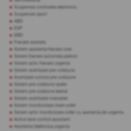
Suspensie controlata electronic
Suspensie sport
ABS
ESP
EBD
Franare asistata
Sistem asistenta franare oras
Sistem franare automata pietoni
Sistem activ franare urgenta
Sistem avertizare pre-coliziune
Avertizare sonora pre-coliziune
Sistem pre-coliziune spate
Sistem pre-coliziune lateral
Sistem avertizare marsarier
Sistem monitorizare stare sofer
Sistem activ monitorizare sofer cu asistenta de urgenta
Active lane control assistant
Asistenta telefonica urgenta