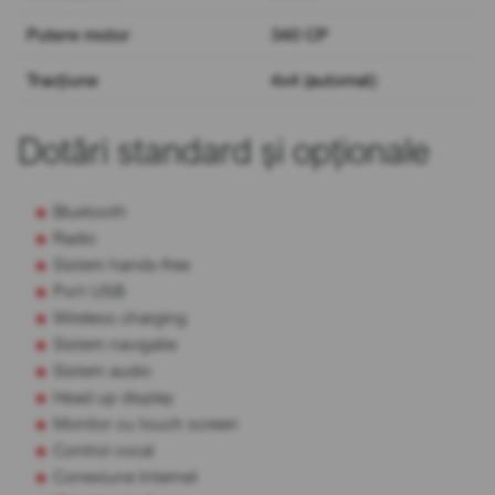
Putere motor
340 CP
Tracțiune
4x4 (automat)
Dotări standard și opționale
Bluetooth
Radio
Sistem hands-free
Port USB
Wireless charging
Sistem navigatie
Sistem audio
Head up display
Monitor cu touch screen
Control vocal
Conexiune Internet