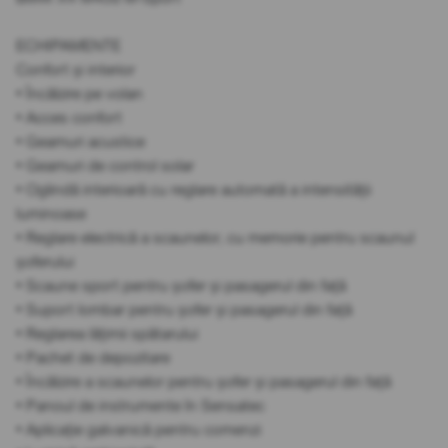
ECHIPAMENTE
Confort și interior
• Încălzire pe volan
• Acces confort
• Geamuri acustice
• Geamuri de control solar
• Oglindă interioară cu reglare automată a intensității
luminoase
• Reglare electrică a scaunelor, cu memorie pentru scaunul
șoferului
• Scaune sport pentru șofer și pasagerul din față
• Suport lombar pentru șofer și pasagerul din față
• Reglarea lățimii spătarului
• Pachet de depozitare
• Încălzire a scaunelor pentru șofer și pasagerul din față
• Panoul de instrumente în Sensatec
• Aplicație galvanică pentru comenzi