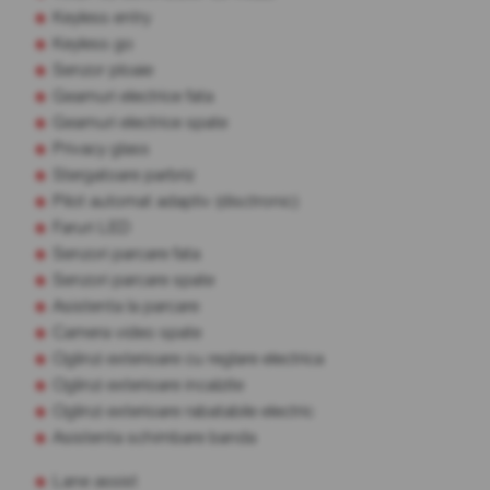
Keyless entry
Keyless go
Senzor ploaie
Geamuri electrice fata
Geamuri electrice spate
Privacy glass
Stergatoare parbriz
Pilot automat adaptiv (disctronic)
Faruri LED
Senzori parcare fata
Senzori parcare spate
Asistenta la parcare
Camera video spate
Oglinzi exterioare cu reglare electrica
Oglinzi exterioare incalzite
Oglinzi exterioare rabatabile electric
Asistenta schimbare banda
Lane assist