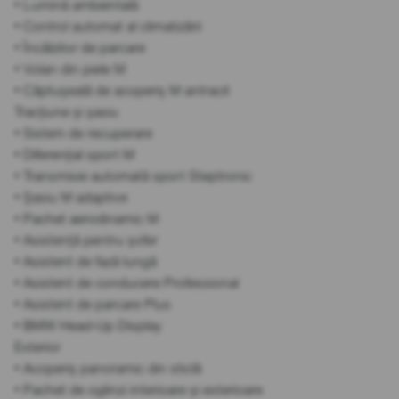
• Lumină ambientală
• Control automat al climatizării
• Încălzitor de parcare
• Volan din piele M
• Căptușeală de acoperiș M antracit
Tracțiune și șasiu
• Sistem de recuperare
• Diferențial sport M
• Transmisie automată sport Steptronic
• Șasiu M adaptive
• Pachet aerodinamic M
• Asistență pentru șofer
• Asistent de fază lungă
• Asistent de conducere Professional
• Asistent de parcare Plus
• BMW Head-Up Display
Exterior
• Acoperiș panoramic din sticlă
• Pachet de oglinzi interioare și exterioare