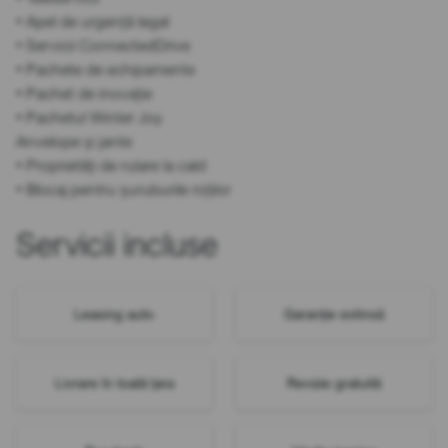
• Apel de urgență legal
• Servicii ConnectedDrive
• Pachete de echipamente
• Pachet de inovație
• Pachetul Winter Joy
Anvelope și jante
• Proprietăți de rulare la cald
• Blocaj pentru șuruburile roților
Servicii incluse
Leasing auto
Garanție extinsă
Livrare în toată țara
Revizie gratuită