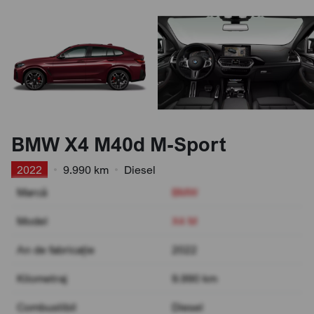
BMW X4 M40d M-Sport
2022
•
9.990 km
•
Diesel
Marcă
BMW
Model
X4 M
An de fabricație
2022
Kilometraj
9.990 km
Combustibil
Diesel