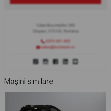
Calea Bucureștilor 289
Otopeni, 075100, România
0374 451 400
sales@bcchauto.ro
Mașini similare