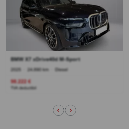
BMW X7 xDrive40d M-Sport
2025
•
24.890 km
•
Diesel
98.222 €
TVA deductibil