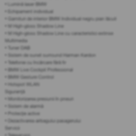
• Lumină laser BMW
• Echipament individual
• Garnituri de interior BMW Individual negru pian lăcuit
• M High-gloss Shadow Line
• M High-gloss Shadow Line cu caracteristici extinse
Multimedia
• Tuner DAB
• Sistem de sunet surround Harman Kardon
• Telefonie cu încărcare fără fir
• BMW Live Cockpit Professional
• BMW Gesture Control
• Hotspot WLAN
Siguranță
• Monitorizarea presiunii în pneuri
• Sistem de alarmă
• Protecție active
• Dezactivarea airbagului pasagerului
Servicii
• Teleservicii