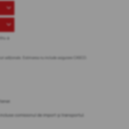
tru a
osturi adiționale. Estimarea nu include asigurare CASCO.
tener.
t incluse comisionul de import și transportul.