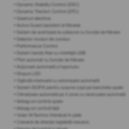
• Dynamic Stability Control (DSC)
• Dynamic Traction Control (DTC)
• Geamuri electrice
• Active Guard (asistent la frânare)
• Sistem de avertizare la coliziune cu funcție de frânare
• Selector moduri de condus
• Performance Control
• Sistem hands-free cu interfață USB
• Pilot automat cu funcție de frânare
• Acționare automată a hayonului
• Stopuri LED
• Oglindă interioară cu estompare automată
• Sistem ISOFIX pentru scaune copii pe bancheta spate
• Climatizare automată pe 3 zone cu recirculare automată
• Airbag-uri cortină spate
• Airbag-uri cortină față
• Volan M-Technic îmbrăcat în piele
• Coloană de direcție reglabilă mecanic
• Senzor de lumină și ploaie