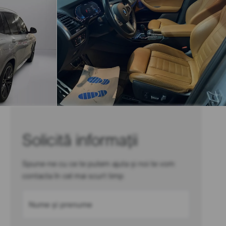
Solicită informații
Spune-ne cu ce te putem ajuta și noi te vom
contacta în cel mai scurt timp
Nume și prenume