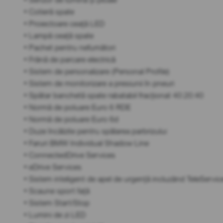
• Cotieră spate
• Proiectoare ceață LED
• Lampă ceață spate
• Pachet pentru nefumători
• Frână de parcare electrică
• Sistem de personalizare (Personal Profile)
• Sistem de monitorizare a presiunii în pneuri
• Spătar banchetă spate rabatabil fracționat 40:20:40
• Normă de poluare Euro 6 RDE
• Normă de poluare Euro 6d
• Duze încălzite pentru spălarea parbrizului
• Faruri BMW Individual Shadow Line
• ConnectedDrive Services
• eDrive Services
• Sistem inteligent de apel de urgență incluzând TeleServic
• Scaune sport față
• Sistem Start/Stop
• Lumini de zi LED