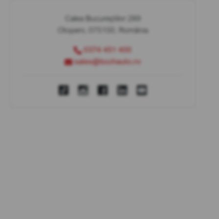
Calea Bucureștilor 289
Otopeni, 075100, România
0374 451 400
sales@bcchauto.ro