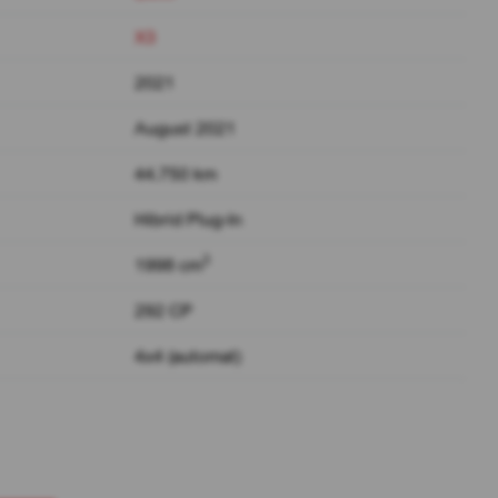
X3
2021
August 2021
44.750 km
Hibrid Plug-In
3
1998 cm
292 CP
4x4 (automat)