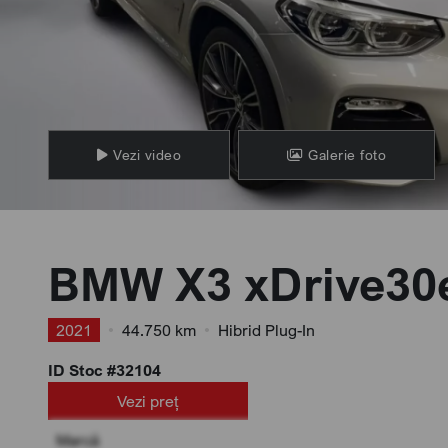
Vezi video
Galerie foto
BMW X3 xDrive30
2021
•
44.750 km
•
Hibrid Plug-In
ID Stoc #32104
Vezi preț
Marcă