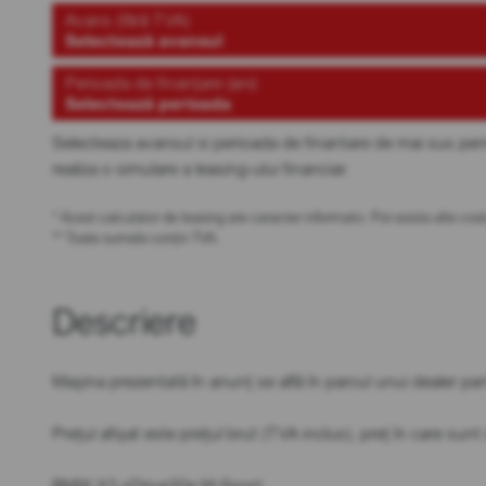
Avans (fără TVA)
Selectează avansul
Perioada de finanțare (ani)
Selectează perioada
Selecteaza avansul si perioada de finantare de mai sus pen
realiza o simulare a leasing-ului financiar.
* Acest calculator de leasing are caracter informativ. Pot exista alte c
** Toate sumele conțin TVA.
Descriere
Mașina prezentată în anunț se află în parcul unui dealer par
Prețul afișat este prețul brut (TVA inclus), preț în care sun
BMW X3 xDrive30e M-Sport