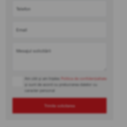
Telefon
Email
Mesajul solicitării
Am citit și am înțeles
Politica de confidențialitate
și sunt de acord cu prelucrarea datelor cu
caracter personal
Trimite solicitarea