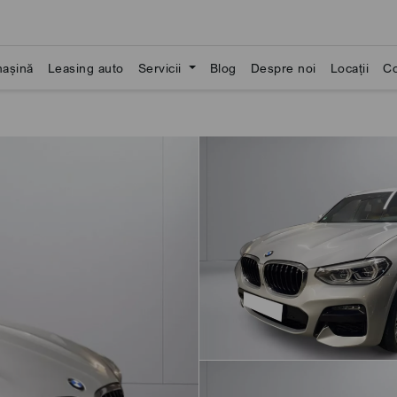
așină
Leasing auto
Servicii
Blog
Despre noi
Locații
Co