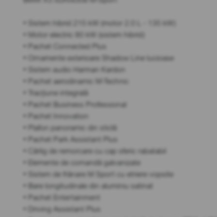
• Sistem hibrid 215 kW (motor 2.0 L - 135 kW)
• Motor electric 80 kW (sistem hibrid)
• Pachet Connected Plus
• Ornamente exterioare Shadow Line lucioase
• Sistem audio Harman Kardon
• Pachet aerodinamic M-Technic
• Tracțiune integrală
• Pachet Business Professional
• Pachet Innovation
• Plafon panoramic din sticlă
• Pachet Park Assistant Plus
• Cârlig de remorcare cu cap sferic rabatabil
• Elemente de comandă galvanizate
• Sistem de frânare M Sport cu etriere vopsite
• Bare longitudinale din aluminiu satinat
• Pachet Entertainment
• Driving Assistant Plus