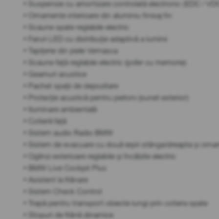
• Suspensie cu amortizare controlată electronic (EDC / VD
• Ornamente interioare din aluminiu finisaj fin
• Scaune spate reglabile electric
• Faruri LED cu distribuție adaptivă a luminii
• Tapițerie din piele Vernasca
• Scaune față reglabile electric (șofer cu memorie)
• Geamuri acustice
• Pachet spații de depozitare
• Protecție acustică pentru pietoni (sunet exterior)
• Iluminare ambientală
• Cotieră față
• Sistem audio Radio BMW
• Sistem de evacuare cu două ieșiri stânga/dreapta și orn
• Oglinzi exterioare reglabile și încălzite electric
• BMW Live Cockpit Plus
• Asistent la frânare
• Sistem Check Control
• Trapă pentru transport obiecte lungi prin cotiera spate
• Stopuri de frână dinamice