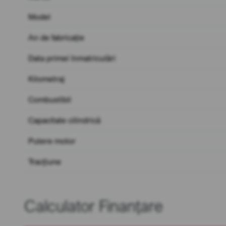
Model
An de fabricație
Data primei înmatriculări
Kilometraj
Combustibil
Capacitate cilindrică
Putere motor
Tracțiune
Calculator Finanțare