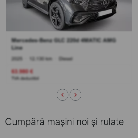
Mercedes-Benz GLC 220d 4MATIC AMG
Line
2025
•
12.130 km
•
Diesel
63.980 €
TVA deductibil
Cumpără mașini noi și rulate