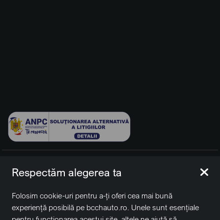
© 2026 BCCH Group Switzerland AG. Toate drepturile
Respectăm alegerea ta
rezervate.
Platfomă dezvoltată de Workleto.
Folosim cookie-uri pentru a-ți oferi cea mai bună
BCCH Auto Switzerland este o marcă a societății
BCCH
experiență posibilă pe bcchauto.ro. Unele sunt esențiale
Group Switzerland AG
pentru funcționarea acestui site, altele ne ajută să