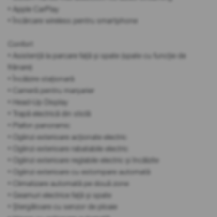
• Apple CarPlay
• Încărcare wireless pentru smartphone
Confort
• Asistență la parcare față și spate (spate cu funcție de
frânare)
• Încălzire staționară
• Cameră pentru marșarier
• Head-Up Display
• Trapă electrică din sticlă
• Plafon panoramic
• Oglinzi exterioare acționate electric
• Oglinzi exterioare rabatabile electric
• Oglinzi exterioare reglabile electric și încălzite
• Oglinzi exterioare cu estompare automată
• Climatizare automată pe două zone
• Geamuri electrice față și spate
• Ștergătoare cu senzor de ploaie