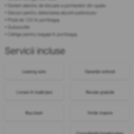
• Sistem electric de blocare a portierelor din spate
• Senzor pentru detectarea aburirii parbrizului
• Priză de 12V în portbagaj
• Subwoofer
• Cârlige pentru bagaje în portbagaj
Servicii incluse
Leasing auto
Garanție extinsă
Livrare în toată țara
Revizie gratuită
Buy-back
Vinde mașina
Consultanță înmatriculare