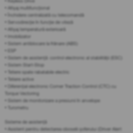
• Keyless Drive
• Afișaj multifuncțional
• Închidere centralizată cu telecomandă
• Servodirecție în funcție de viteză
• Afișaj temperatură exterioară
• Imobilizator
• Sistem antiblocare la frânare (ABS)
• ESP
• Sistem de asistență: control electronic al stabilității (ESC)
• Sistem Start-Stop
• Tetiere spate rabatabile electric
• Tetiere active
• Diferențial electronic Corner Traction Control (CTC) cu
Torque Vectoring
• Sistem de monitorizare a presiunii în anvelope
• Turometru
Sisteme de asistență
• Asistent pentru detectarea oboselii șoferului (Driver Alert