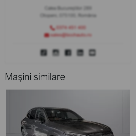
Calea Bucureștilor 289
Otopeni, 075100, România
0374 451 400
sales@bcchauto.ro
Mașini similare