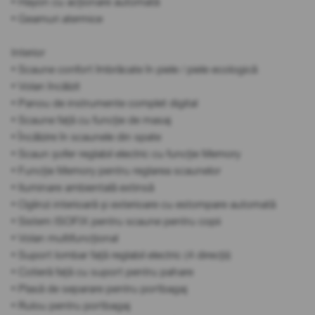
• Hayon cu acționare automată
• Geamuri atermice
Interior
• Scaune confort îmbrăcate în piele / piele ecologică
• Volan încălzit
• Panou de instrumente complet digital
• Scaune față cu funcție de masaj
• Încălzire în scaunele din spate
• Scaun șofer reglabil electric cu funcție Memory
• Funcție Memory pentru reglarea scaunelor
• Iluminare ambientală extinsă
• Oglinzi interioară și exterioare cu estompare automată
• Sistem ISOFIX pentru scaune pentru copii
• Volan multifuncțional
• Suport lombar față reglabil electric (4 direcții)
• Cotieră față cu suport pentru pahare
• Plasă de separare pentru portbagaj
• Rulou pentru portbagaj