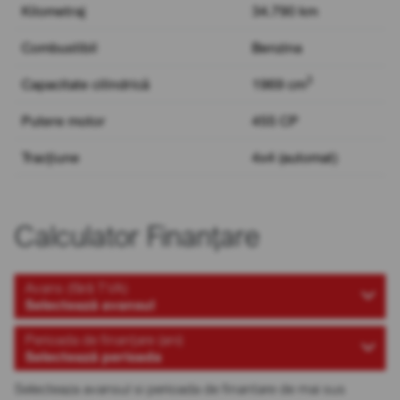
Kilometraj
34.790 km
Combustibil
Benzina
3
Capacitate cilindrică
1969 cm
Putere motor
455 CP
Tracțiune
4x4 (automat)
Calculator Finanțare
Avans (fără TVA)
Selectează avansul
Perioada de finanțare (ani)
Selectează perioada
Selecteaza avansul si perioada de finantare de mai sus