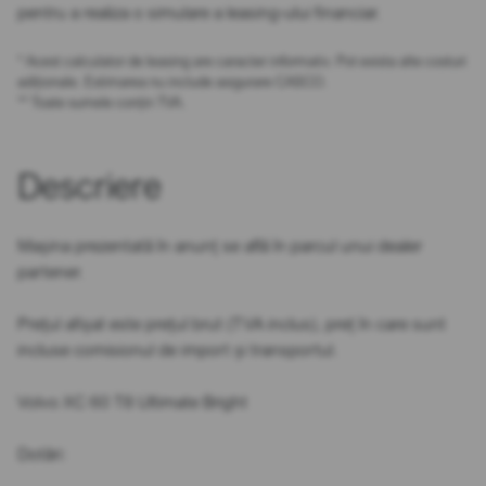
pentru a realiza o simulare a leasing-ului financiar.
* Acest calculator de leasing are caracter informativ. Pot exista alte costuri
adiționale. Estimarea nu include asigurare CASCO.
** Toate sumele conțin TVA.
Descriere
Mașina prezentată în anunț se află în parcul unui dealer
partener.
Prețul afișat este prețul brut (TVA inclus), preț în care sunt
incluse comisionul de import și transportul.
Volvo XC 60 T8 Ultimate Bright
Dotări: