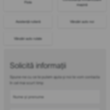
Flote
mașină
Asistență rutieră
Vânzări auto noi
Vânzări auto rulate
Solicită informații
Spune-ne cu ce te putem ajuta și noi te vom contacta
în cel mai scurt timp
Nume și prenume