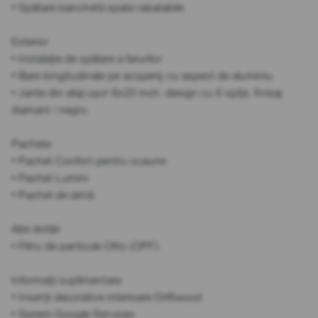
• Spătare banchetă spate rabatabile
Exterior
• Instalație de spălare a farurilor
• Bare longitudinale pe acoperiș cu aspect de aluminiu
• Jante din aliaj ușor 8x20 inch, design cu 6 spițe, finisaj
diamant / negru
Pachete
• Pachet Confort pentru scaune
• Pachet Lumini
• Pachet de iarnă
Alte dotări
• Filtru de particule Otto (OPF)
Informații suplimentare
• Inserții decorative interioare Driftwood
• Sistem Google Services