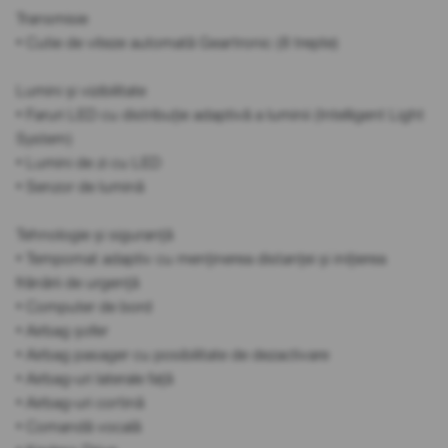
Transmisie
• Cutie de viteze automată Geartronic (8 trepte)
Lumini și vizibilitate
• Faruri LED cu distribuție adaptivă a luminii (Intelligent Light
System)
• Lumini de zi cu LED
• Senzor de lumină
Tehnologie și siguranță
• Tempomat adaptiv cu menținerea distanței și inițierea
frânării de urgență
• Computer de bord
• Airbag șofer
• Airbag pasager cu posibilitate de dezactivare
• Airbag-uri laterale față
• Airbag-uri cortină
• Comandă vocală