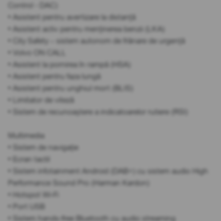
Control - DAC)
• Asistent pentru avertizare la distanță
• Asistent activ pentru menținerea benzii (LKA)
• City Safety – sistem autonom de frânare de urgență
• Volvo ON CALL
• Asistent la pornirea în rampă (HSA)
• Asistent pentru faza lungă
• Asistent pentru unghiul mort (BLIS)
• Limitator de viteză
• Sistem de recunoaștere a indicatoarelor rutiere (RSI)
Multimedia
• Sistem de navigație
• Ecran tactil
• Sistem infotainment Android (DAB+) cu sistem audio High
Performance Sound Pro (Harman Kardon)
• Hotspot Wi-Fi
• Port USB
• Sistem hands-free Bluetooth cu audio streaming