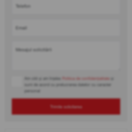
Telefon
Email
Mesajul solicitării
Am citit și am înțeles
Politica de confidențialitate
și
sunt de acord cu prelucrarea datelor cu caracter
personal
Trimite solicitarea