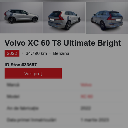
Volvo XC 60 T8 Ultimate Bright
2022
•
34.790 km
•
Benzina
ID Stoc #33657
Vezi preț
Marcă
Volvo
Model
XC 60
An de fabricație
2022
Data primei înmatriculări
1 martie 2023