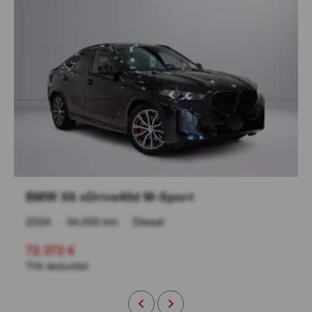
BMW X6 xDrive40d M-Sport
2024
•
34.000 km
•
Diesel
72.372 €
TVA deductibil