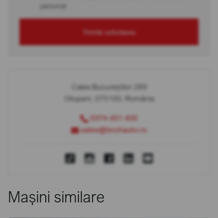
personal
Trimite solicitarea
Calea Bucureștilor 289
Otopeni, 075100, România
0374 451 400
sales@bcchauto.ro
Mașini similare