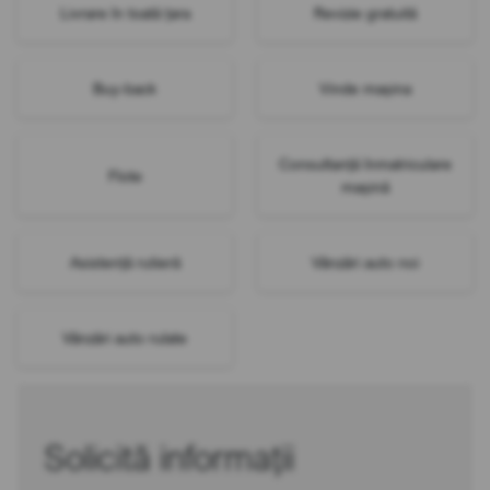
Livrare în toată țara
Revizie gratuită
Buy-back
Vinde mașina
Consultanță înmatriculare
Flote
mașină
Asistență rutieră
Vânzări auto noi
Vânzări auto rulate
Solicită informații