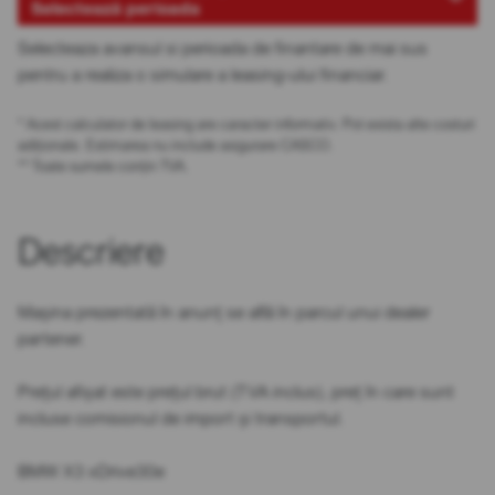
Selectează perioada
Selecteaza avansul si perioada de finantare de mai sus
pentru a realiza o simulare a leasing-ului financiar.
* Acest calculator de leasing are caracter informativ. Pot exista alte costuri
adiționale. Estimarea nu include asigurare CASCO.
** Toate sumele conțin TVA.
Descriere
Mașina prezentată în anunț se află în parcul unui dealer
partener.
Prețul afișat este prețul brut (TVA inclus), preț în care sunt
incluse comisionul de import și transportul.
BMW X3 xDrive30e