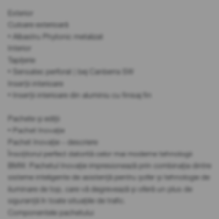
Exterior
Culoare exterioară
• Albastru Phytonic metalizat
Interior
Tapițerie
• Sensatec perforat | bej Canberra SW
Inserții interioare
• Inserții interioare din aluminiu cu finisaj fin
Pachete și ediții
• Pachet Inovație
Pachet Inovație – descriere
Însoțitorul perfect datorită celor mai moderne tehnologii
BMW. Pachetul Inovație impresionează prin combinația dintre
sisteme inteligente de asistență pentru șofer și tehnologie de
iluminare de top, care vă degrevează și oferă un plus de
siguranță în toate situațiile de trafic.
Componentele pachetului