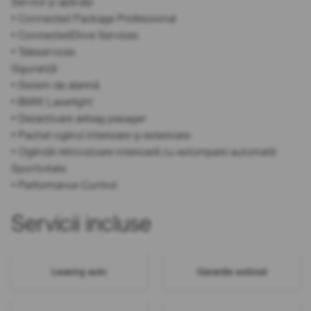
Servicii și aplicații
• Connected Package Professional
• ConnectedDrive Services
• Teleservices
Siguranță
• Sistem de alarmă
• BMW Laserlight
• Dezactivare airbag pasager
• Pachet oglinzi interioare și exterioare
• Oglindă retrovizoare interioară cu estompare automată
Sportivitate
• Performance Control
Servicii incluse
Leasing auto
Garanție extinsă