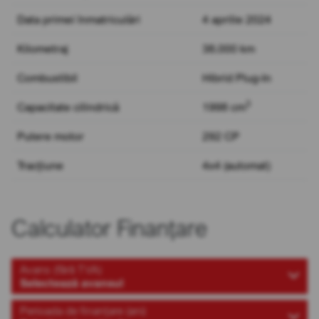
Data primei înmatriculări
4 aprilie 2024
Kilometraj
38.000 km
Combustibil
Hibrid Plug-In
3
Capacitate cilindrică
1998 cm
Putere motor
292 CP
Tracțiune
4x4 (automat)
Calculator Finanțare
Avans (fără TVA)
Selectează avansul
Perioada de finanțare (ani)