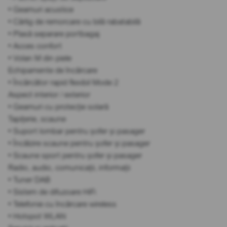
• Geamuri acustice
• Cârlig de remorcare cu bilă rabatabilă
• Plasă separare portbagaj
• Acces confort
• Volan M din piele
Echipamente de încărcare
• Încărcător rapid flexibil Mode 2
Aspect interior / exterior
• Geamuri cu protecție solară
Tapițerie, scaune
• Suport lombar pentru șofer și pasager
• Încălzire scaune pentru șofer și pasager
• Scaune sport pentru șofer și pasager
Radio, audio, comunicații, informații
• Tuner DAB
• Sistem de difuzoare HiFi
• Telefonie cu încărcare wireless
• Hotspot WLAN