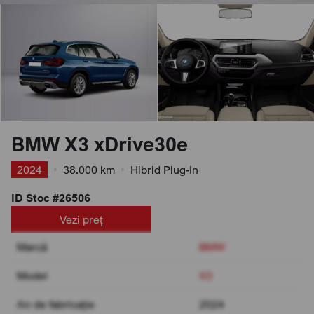
BMW X3 xDrive30e
2024
•
38.000 km
•
Hibrid Plug-In
ID Stoc #26506
Vezi preț
Marcă
BMW
Model
X3
An de fabricație
2024