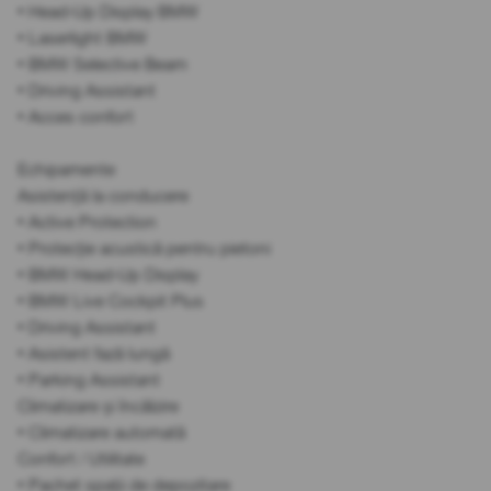
• Head-Up Display BMW
• Laserlight BMW
• BMW Selective Beam
• Driving Assistant
• Acces confort
Echipamente
Asistență la conducere
• Active Protection
• Protecție acustică pentru pietoni
• BMW Head-Up Display
• BMW Live Cockpit Plus
• Driving Assistant
• Asistent fază lungă
• Parking Assistant
Climatizare și încălzire
• Climatizare automată
Confort / Utilitate
• Pachet spații de depozitare