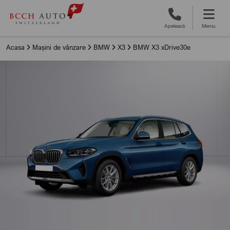
Apelează
Meniu
Acasa
Mașini de vânzare
BMW
X3
BMW X3 xDrive30e