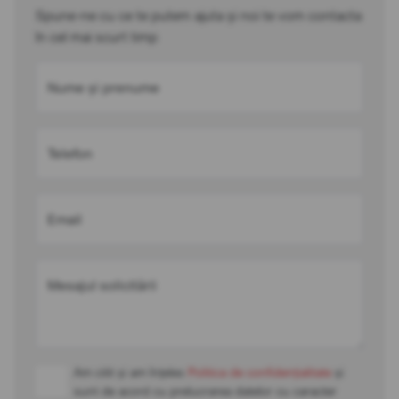
Spune-ne cu ce te putem ajuta și noi te vom contacta
în cel mai scurt timp
Nume și prenume
Telefon
Email
Mesajul solicitării
Am citit și am înțeles
Politica de confidențialitate
și
sunt de acord cu prelucrarea datelor cu caracter