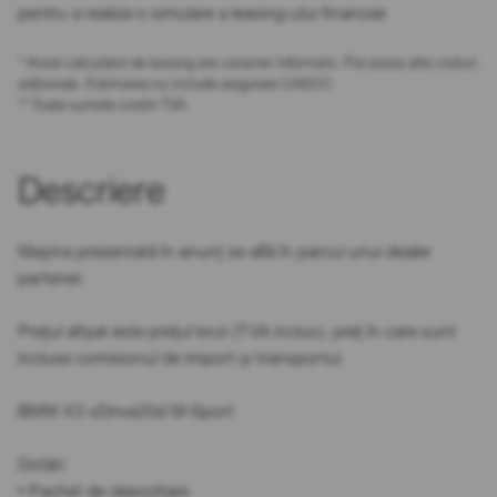
pentru a realiza o simulare a leasing-ului financiar.
* Acest calculator de leasing are caracter informativ. Pot exista alte costuri
adiționale. Estimarea nu include asigurare CASCO.
** Toate sumele conțin TVA.
Descriere
Mașina prezentată în anunț se află în parcul unui dealer
partener.
Prețul afișat este prețul brut (TVA inclus), preț în care sunt
incluse comisionul de import și transportul.
BMW X3 xDrive20d M-Sport
Dotări:
• Pachet de depozitare