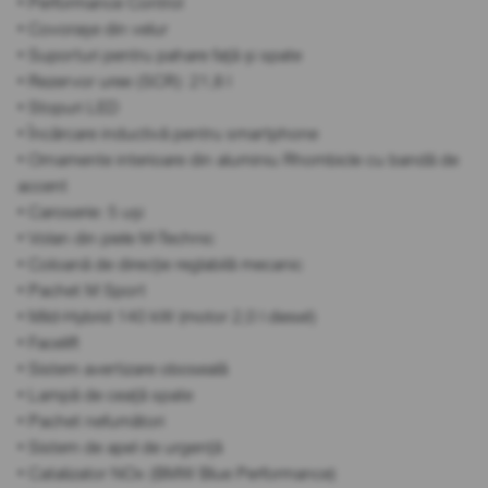
• Performance Control
• Covorașe din velur
• Suporturi pentru pahare față și spate
• Rezervor uree (SCR): 21,8 l
• Stopuri LED
• Încărcare inductivă pentru smartphone
• Ornamente interioare din aluminiu Rhombicle cu bandă de
accent
• Caroserie: 5 uși
• Volan din piele M-Technic
• Coloană de direcție reglabilă mecanic
• Pachet M Sport
• Mild-Hybrid 140 kW (motor 2,0 l diesel)
• Facelift
• Sistem avertizare oboseală
• Lampă de ceață spate
• Pachet nefumători
• Sistem de apel de urgență
• Catalizator NOx (BMW Blue Performance)