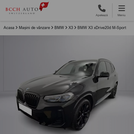
Apelează
Meniu
Acasa
Mașini de vânzare
BMW
X3
BMW X3 xDrive20d M-Sport