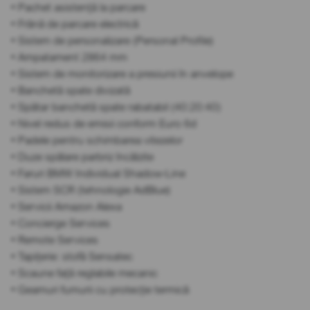
• Pachet asistență la parcare
• Frână de parcare electrică
• Sistem de personalizare (Personal Profile)
• Ampatament 2864 mm
• Sistem de monitorizare a presiunii în anvelope
• Banchetă spate divizată
• Spătar banchetă spate rabatabil (40:20:40)
• Nivel redus de emisii conform Euro 6d
• Padele pentru schimbarea vitezelor
• Duze spălare parbriz încălzite
• Faruri BMW Individual Shadow-Line
• Sistem SCR (tehnologie AdBlue)
• Servicii Amazon Alexa
• Concierge Services
• Remote Services
• Tapițerie: stofă Sensatec
• Scaune față reglabile mecanic
• Geamuri fumurii cu protecție termică