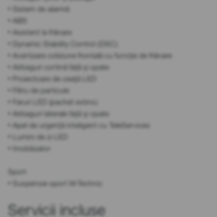
• Sistem de alarmă
• ABS
• Asistent la frânare
• Dynamic Stability Control (DSC)
• Avertizare coliziune frontală cu funcție de frânare
• Airbaguri cortină față și spate
• Proiectoare de ceață LED
• Filtru de particule
• Faruri LED (pachet extins)
• Airbaguri laterale față și spate
• Apel de urgență inteligent cu TeleServices
• Lumini de zi LED
• Imobilizator
Sport
• Suspensie sport M-Technic
Servicii incluse