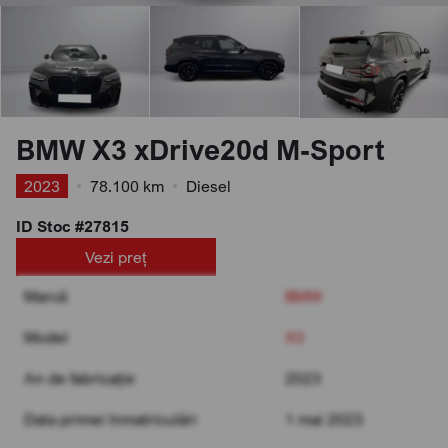
BMW X3 xDrive20d M-Sport
2023
•
78.100 km
•
Diesel
ID Stoc #27815
Vezi preț
Marcă
BMW
Model
X3
An de fabricație
2023
Data primei înmatriculări
1 mai 2023