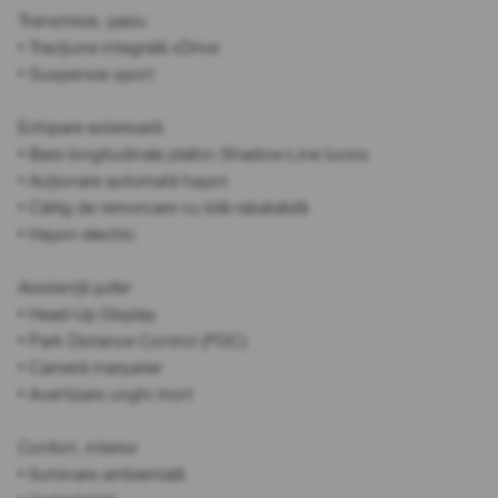
Transmisie, șasiu
• Tracțiune integrală xDrive
• Suspensie sport
Echipare exterioară
• Bare longitudinale plafon Shadow-Line lucios
• Acționare automată hayon
• Cârlig de remorcare cu bilă rabatabilă
• Hayon electric
Asistență șofer
• Head-Up Display
• Park Distance Control (PDC)
• Cameră marșarier
• Avertizare unghi mort
Confort, interior
• Iluminare ambientală