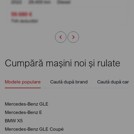
2022
•
29.400 km
•
Diesel
59.680 €
TVA deductibil
Cumpără mașini noi și rulate
Modele populare
Caută după brand
Caută după caros
Mercedes-Benz GLE
Mercedes-Benz E
BMW X5
Mercedes-Benz GLE Coupé