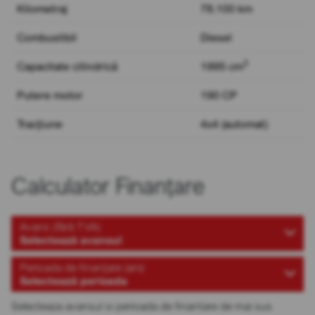
Kilometraj
78.100 km
Combustibil
Diesel
3
Capacitate cilindrică
1995 cm
Putere motor
190 CP
Tracțiune
4x4 (automat)
Calculator Finanțare
Avans (fără TVA)
Selectează avansul
Perioada de finanțare (ani)
Selectează perioada
Selecteaza avansul si perioada de finantare de mai sus