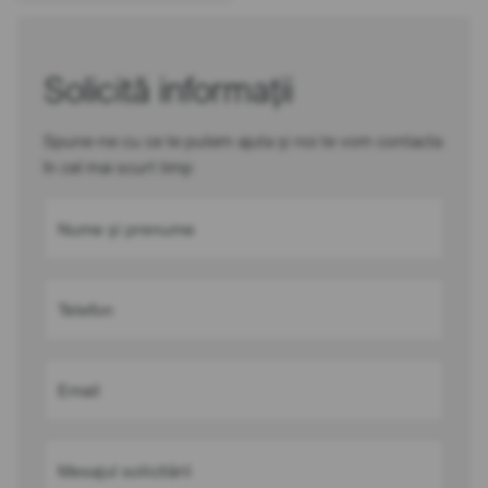
Solicită informații
Spune-ne cu ce te putem ajuta și noi te vom contacta
în cel mai scurt timp
Nume și prenume
Telefon
Email
Mesajul solicitării