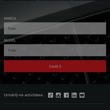
MARCA
MODEL
Caută
Urmăriți-ne activitatea: