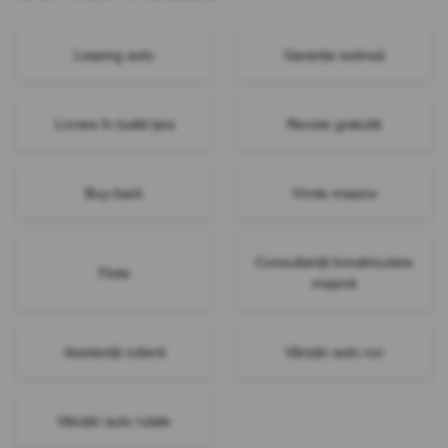
Leasing auto
Garanție extinsă
Livrare în toată țara
Revizie gratuită
Buy-back
Vinde mașina
Consultanță înmatriculare
Flote
mașină
Asistență rutieră
Vânzări auto noi
Vânzări auto rulate