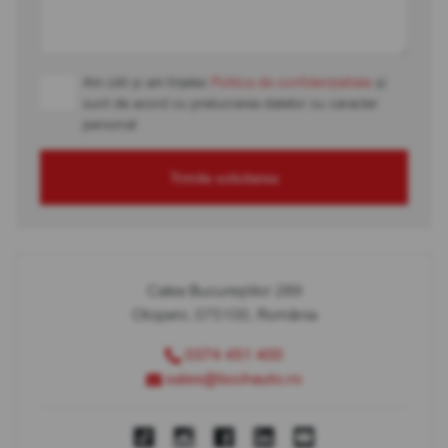
Am citit și am înțeles
Politica de confidențialitate
și
sunt de acord cu prelucrarea datelor cu caracter
personal
Trimite solicitarea
Calea Bucureștilor 289
Otopeni, 075100, România
0374 451 400
sales@bcchauto.ro