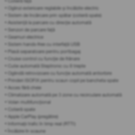
• Cotieră față
• Oglinzi exterioare reglabile și încălzite electric
• Sistem de încărcare prin spătar (cotieră spate)
• Asistență la parcare cu direcție automată
• Senzori de parcare față
• Geamuri electrice
• Sistem hands-free cu interfață USB
• Plasă separatoare pentru portbagaj
• Cruise control cu funcție de frânare
• Cutie automată Steptronic cu 8 trepte
• Oglindă retrovizoare cu funcție automată antiorbire
• Prinderi ISOFIX pentru scaun copil pe bancheta spate
• Acces fără cheie
• Climatizare automată pe 3 zone cu recirculare automată
• Volan multifuncțional
• Cotieră spate
• Apple CarPlay (pregătire)
• Informații trafic în timp real (RTTI)
• Încălzire în scaune