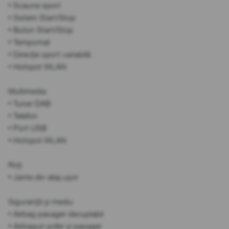
• Scaune sport
• Sistem Start/Stop
• Buton Start/Stop
• Tempomat
• Direcție sport variabilă
• Hotspot WLAN
Multimedia
• Tuner DAB
• Telefon
• Port USB
• Hotspot WLAN
Roți
• Jante din aliaj ușor
Siguranță și mediu
• Airbag pasager decuplabil
• Airbaguri șofer și pasager