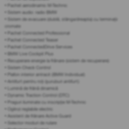
• Pachet aerodinamic M-Technic
• Sistem audio: radio BMW
• Sistem de evacuare (dublă, stânga/dreapta) cu terminații
cromate
• Pachet Connected Professional
• Pachet Connected Teaser
• Pachet ConnectedDrive Services
• BMW Live Cockpit Plus
• Recuperare energie la frânare (sistem de recuperare)
• Sistem Check Control
• Plafon interior antracit (BMW Individual)
• Antifurt pentru roți (șuruburi antifurt)
• Lumină de frână dinamică
• Dynamic Traction Control (DTC)
• Praguri iluminate cu inscripție M-Technic
• Oglinzi reglabile electric
• Asistent de frânare Active Guard
• Selector moduri de rulare