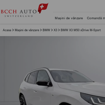
Mașini de vânzare
Comandă m
Acasa
Mașini de vânzare
BMW
X3
BMW X3 M50 xDrive M-Sport