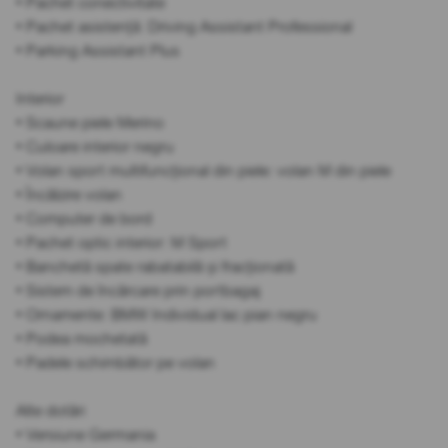
• Pachet conectivitate
• Pachet asistență: Driving Assistant Professional
• Parking Assistant Plus
Interior
• Scaune piele Merino
• Culoare interior negru
• Volan sport multifuncțional din piele: volan M din piele
• Încălzire volan
• Computer de bord
• Pachet optic interior: M Sport
• Banchetă spate rabatabilă și fracționată
• Sistem de încărcare prin portbagaj
• Ornamente: BMW Individual lac pian negru
• Podea mochetată
• Padele schimbător pe volan
Alte dotări
• Versiune Germania