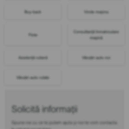
Buy-back
Vinde mașina
Consultanță înmatriculare
Flote
mașină
Asistență rutieră
Vânzări auto noi
Vânzări auto rulate
Solicită informații
Spune-ne cu ce te putem ajuta și noi te vom contacta