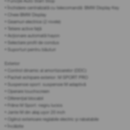
• Funcție Auto Start Stop
• Închidere centralizată cu telecomandă: BMW Display Key
• Cheie BMW Display
• Geamuri electrice (2 nivele)
• Tetiere active față
• Acționare automată hayon
• Selectare profil de condus
• Suporturi pentru băuturi
Exterior
• Control dinamic al amortizoarelor (DDC)
• Pachet echipare exterior: M SPORT PRO
• Suspensie sport: suspensie M adaptivă
• Operare touchscreen
• Diferențial blocabil
• Frâne M Sport: negru lucios
• Jante M din aliaj ușor 20 inch
• Oglinzi exterioare reglabile electric și rabatabile
• Încălzite