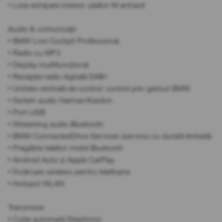
• Linie echipare interior: plafon M antracit
Audio & comunicații
• BMW Live Cockpit Professional
• Radio cu MP3
• Display multifuncțional
• Recepție radio digitală DAB+
• Unitate centrală de control: control prin gesturi BMW
• Sistem audio Harman/Kardon
• Port USB
• Streaming audio Bluetooth
• BMW ConnectedDrive Services (serviciu cu durată limitată)
• Pregătire telefon mobil Bluetooth
• Android Auto și Apple CarPlay
• Încărcare wireless pentru telefoane
• Hotspot WLAN
Transmisie
• Cutie automată Steptronic