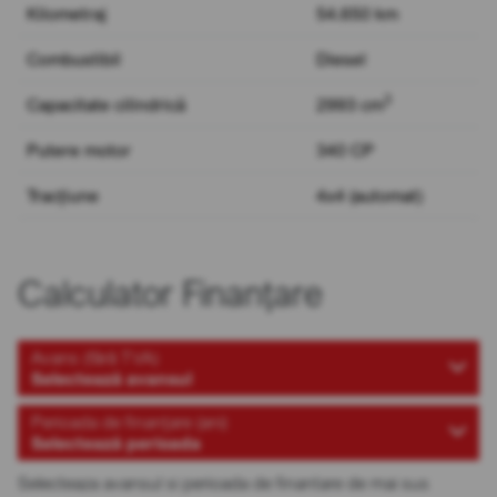
Kilometraj
54.650 km
Combustibil
Diesel
3
Capacitate cilindrică
2993 cm
Putere motor
340 CP
Tracțiune
4x4 (automat)
Calculator Finanțare
Avans (fără TVA)
Selectează avansul
Perioada de finanțare (ani)
Selectează perioada
Selecteaza avansul si perioada de finantare de mai sus