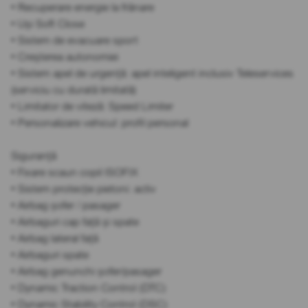
• Recuperare energie la frânare
• Uși Soft Close
• Sistem de evacuare sport
• Creșterea autonomiei
• Sistem apel de urgență: apel inteligent inclusiv Teleservices
(serviciu cu durată limitată)
• Limitator de viteză: Speed Limiter
• Personalizare vehicul: profil personal
Siguranță
• Fixare scaun copil ISOFIX
• Sistem protecție pietoni: activ
• Airbag șofer / pasager
• Airbaguri cap față și spate
• Airbag lateral față
• Airbaguri spate
• Airbag genunchi șofer/pasager
• Dynamic Traction Control (DTC)
• Dynamic Stability Control (DSC)