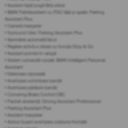
• Asistent fază lungă fără orbire
• BMW ParkAssistent cu PDC față și spate: Parking
Assistant Plus
• Cameră marșarier
• Surround View: Parking Assistant Plus
• Aprindere automată faruri
• Reglare activă a vitezei cu funcție Stop & Go
• Asistent pornire în rampă
• Sistem comandă vocală: BMW Intelligent Personal
Assistant
• Detectare oboseală
• Avertizare schimbare bandă
• Avertizare părăsire bandă
• Cornering Brake Control CBC
• Pachet asistență: Driving Assistant Professional
• Parking Assistant Plus
• Asistent marșarier
• Active Guard avertizare coliziune frontală