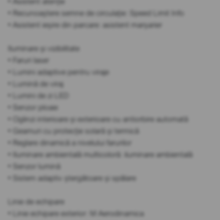
• Asistent atenție
• Recunoaștere semne de circulație: Speed Limit Info
• Asistent ieșire din parcare: asistent marșarier
Iluminare și vizibilitate
• Faruri laser
• Lumini adaptive pentru viraje
• Lumină de viraj
• Lumini de zi LED
• Senzor ploaie
• Oglinzi interioare și exterioare cu antiorbire automată
• Geamuri cu protecție solară și termică
• Reglare dinamică a nivelului farurilor
• Iluminare ambientală multicoloră: iluminare ambientală
• Senzor lumină
• Sistem adaptiv ștergătoare și spălare
Linie de echipare
• Linie echipare exterior: M Aerodinamica