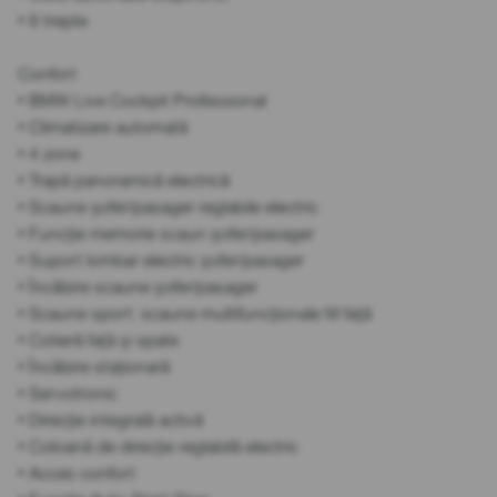
• 8 trepte
Confort
• BMW Live Cockpit Professional
• Climatizare automată
• 4 zone
• Trapă panoramică electrică
• Scaune șofer/pasager reglabile electric
• Funcție memorie scaun șofer/pasager
• Suport lombar electric șofer/pasager
• Încălzire scaune șofer/pasager
• Scaune sport: scaune multifuncționale M față
• Cotieră față și spate
• Încălzire staționară
• Servotronic
• Direcție integrală activă
• Coloană de direcție reglabilă electric
• Acces confort