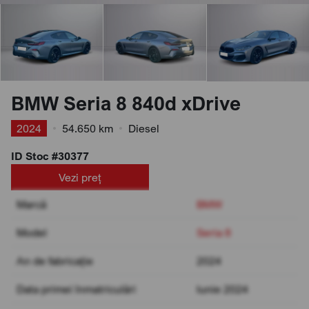
BMW Seria 8 840d xDrive
2024
•
54.650 km
•
Diesel
ID Stoc #30377
Vezi preț
Marcă
BMW
Model
Seria 8
An de fabricație
2024
Data primei înmatriculări
Iunie 2024