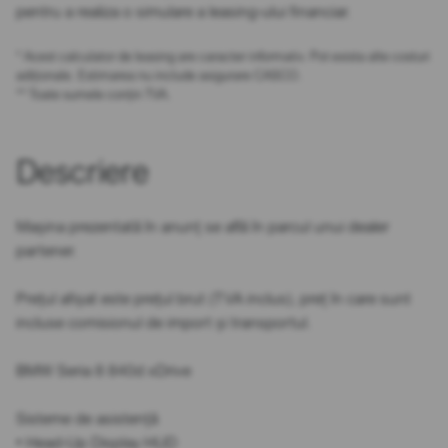
pentru a realiza o simulare a leasing-ului financiar.
* Acest calculator de leasing are caracter informativ. Pot exista alte costuri
adiționale. Estimarea nu include asigurare CASCO.
** Toate sumele conțin TVA.
Descriere
Mașina prezentată în anunț se află în parcul unui dealer
partener.
Prețul afișat este prețul brut (TVA inclus), preț în care sunt
incluse comisionul de import și transportul.
BMW Seria 8 840d xDrive
Sisteme de asistență
• Head-Up Display HUD