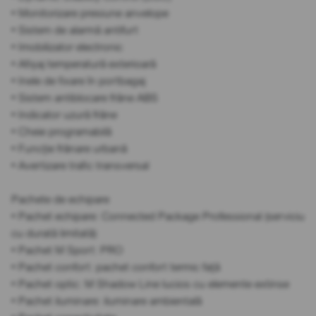
• Monitorizare presiune anvelope
• Sistem de alarmă antifurt
• Imobilizator electronic
• Afișaj temperatură exterioară
• Inele de fixare în portbagaj
• Sistem antiblocare frâne ABS
• Indicator uzură frâne
• Cheie programabilă
• Funcție frânare urbană
• Avertizare trafic transversal
Pachete de echipare
• Pachet echipare: Connected Package Professional (serviciu
cu durată limitată)
• Pachet M Sport: PRO
• Pachet confort: pachet confort termic față
• Pachet optic: M Shadow Line lucios cu elemente extinse
• Pachet iluminare: iluminare ambientală