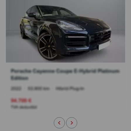
Porsche Cayenne Coupe E-Hybrid Platinum
Edition
2022
•
53.900 km
•
Hibrid Plug-In
94.700 €
TVA deductibil