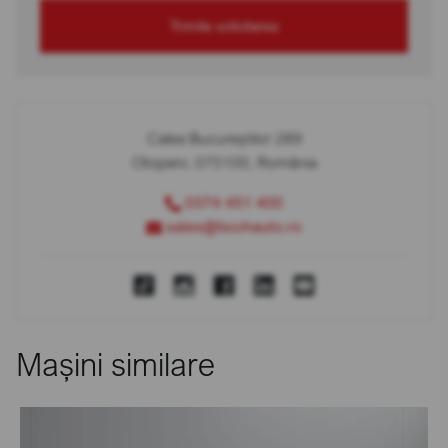
Trimite solicitarea
Calea Bucureștilor 289
Otopeni, 075100, România
0374 451 400
sales@bcchauto.ro
Mașini similare