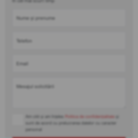
în cel mai scurt timp
Nume și prenume
Telefon
Email
Mesajul solicitării
Am citit și am înțeles
Politica de confidențialitate
și
sunt de acord cu prelucrarea datelor cu caracter
personal