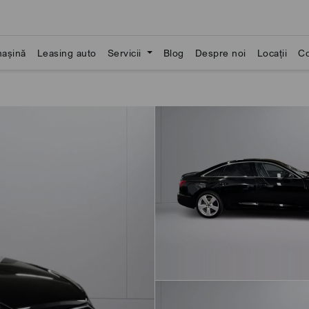
așină
Leasing auto
Servicii
Blog
Despre noi
Locații
Co