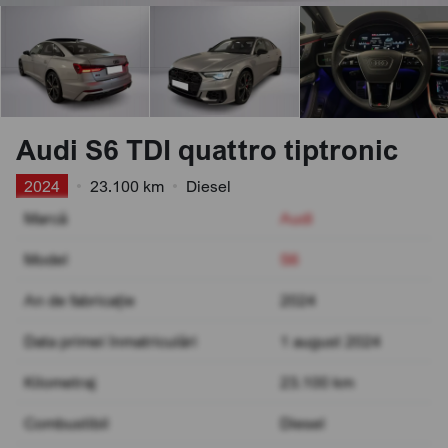
Audi S6 TDI quattro tiptronic
2024
•
23.100 km
•
Diesel
Marcă
Audi
Model
S6
An de fabricație
2024
Data primei înmatriculări
1 august 2024
Kilometraj
23.100 km
Combustibil
Diesel