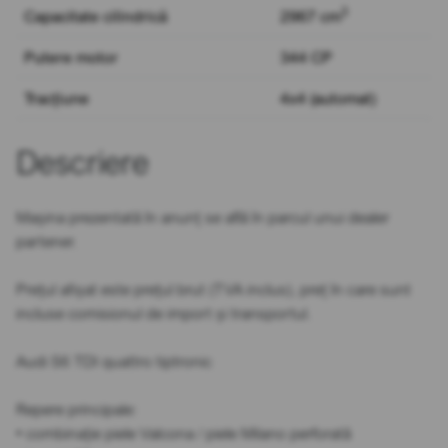
3
Capacitate cilindrică
2967 cm
Putere motor
344 CP
Tracțiune
4x4 (automat)
Descriere
Mașina prezentată în anunț se află în parcul unui dealer
partener.
Prețul afișat este prețul brut (TVA inclus), preț în care sunt
incluse comisionul de import și transportul.
Audi S6 TDI quattro tiptronic
Repere principale:
• combinație piele Valcona / piele Milano perforată