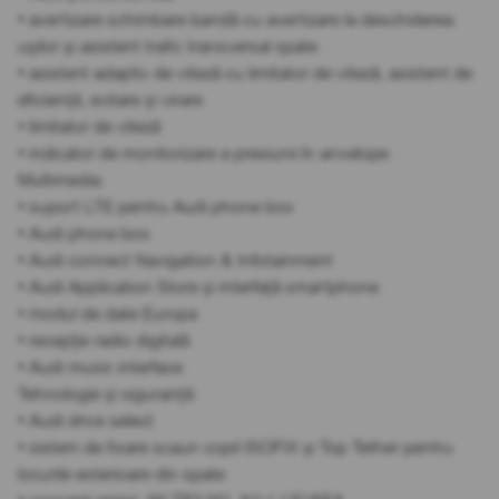
• avertizare schimbare bandă cu avertizare la deschiderea
ușilor și asistent trafic transversal spate
• asistent adaptiv de viteză cu limitator de viteză, asistent de
eficiență, evitare și virare
• limitator de viteză
• indicator de monitorizare a presiunii în anvelope
Multimedia:
• suport LTE pentru Audi phone box
• Audi phone box
• Audi connect Navigation & Infotainment
• Audi Application Store și interfață smartphone
• modul de date Europa
• recepție radio digitală
• Audi music interface
Tehnologie și siguranță:
• Audi drive select
• sistem de fixare scaun copil ISOFIX și Top Tether pentru
locurile exterioare din spate