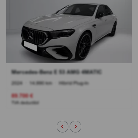
Mercedes-Benz E 53 AMG 4MATIC
2024
•
14.990 km
•
Hibrid Plug-In
89.700 €
TVA deductibil