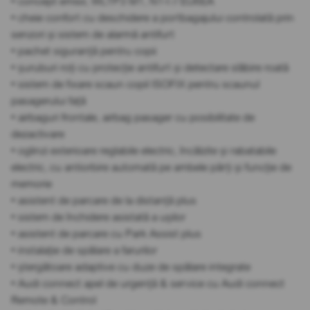
• concept emisii, WLTP3 M1, N1-I // EU6EA
• cheie confort cu deschidere a portbagajului controlată prin
senzori și sistem de alarmă antifurt
• pachet siguranță pentru copii
• șuruburi roți cu protecție antifurt și detectare slăbire roată
• sistem de fixare scaun copil ISOFIX pentru scaunul
pasagerului față
• airbaguri frontale, airbag pasager cu posibilitate de
dezactivare
• oglinzi exterioare reglabile electric, încălzite și rabatabile
electric, cu antiorbire automată pe ambele părți și funcție de
memorie
• asistent de parcare de la distanță plus
• sistem de închidere asistată a ușilor
• asistent de parcare cu Park Assist plus
• instalație de spălare a farurilor
• ștergătoare adaptive cu duze de spălare integrate
• Audi connect apel de urgență & service cu Audi connect
Remote & Control