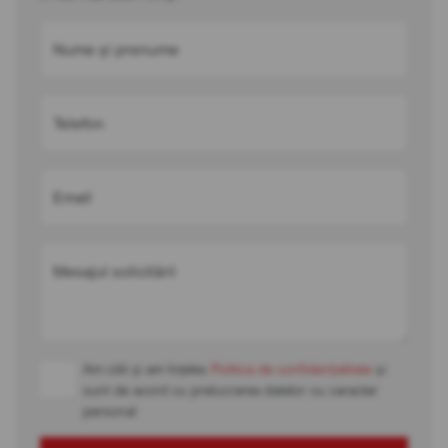
Nume și prenume
Telefon
Email
Mesajul solicitării
Am citit și am înțeles
Politica de confidențialitate
și
sunt de acord cu prelucrarea datelor cu caracter
personal