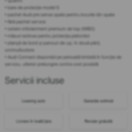
• quattro
• bare de protecție model S
• pachet Audi pre sense spate pentru locurile din spate
• fără pachet service
• sistem infotainment premium de top (MIB3)
• măsuri extinse pentru protecția pietonilor
• planșă de bord și panouri de uși, în două părți,
uni/multicolore
• Audi Connect disponibil pe perioadă limitată în funcție de
serviciu, ulterior prelungire contra cost posibilă
Servicii incluse
Leasing auto
Garanție extinsă
Livrare în toată țara
Revizie gratuită