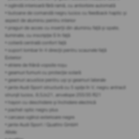
• oglindă interioară fără ramă, cu antiorbire automată
• butoane de comandă negru lucios cu feedback haptic și
aspect de aluminiu pentru interior
• praguri de acces cu inserții din aluminiu față și spate,
iluminate, cu inscripție S în față
• cotieră centrală confort față
• suport lombar în 4 direcții pentru scaunele față
Exterior:
• etriere de frână vopsite roșu
• geamuri fumurii cu protecție solară
• geamuri acustice pentru uși și geamuri laterale
• jante Audi Sport structură cu 5 spițe în V, negru antracit
strunjit lucios, 8,5Jx21, anvelope 255/35 R21
• hayon cu deschidere și închidere electrică
• pachet optic negru plus
• carcase oglinzi exterioare negre
• jante Audi Sport / Quattro GmbH
Altele: