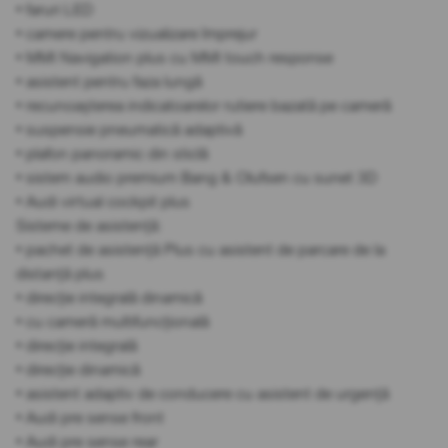
• faruri LED
• camere pentru vizualizare împrejur
• MMI Navigation plus cu MMI touch response
• asistent pentru faza lungă
• recunoașterea indicatoarelor rutiere bazată pe cameră
• suspensie pneumatică adaptivă
• plafon panoramic din sticlă
• sistem audio premium Bang & Olufsen cu sunet 3D
• Audi virtual cockpit plus
Sisteme de asistență:
• pachet de asistență Plus cu asistent de parcare de la
distanță plus
• direcție integrală dinamică
• cu cameră multifuncțională
• direcție integrală
• direcție dinamică
• asistent adaptiv de conducere cu asistent de urgență
• Audi pre sense front
• Audi pre sense rear