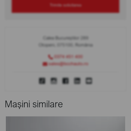
Trimite solicitarea
Calea Bucureștilor 289
Otopeni, 075100, România
0374 451 400
sales@bcchauto.ro
Mașini similare