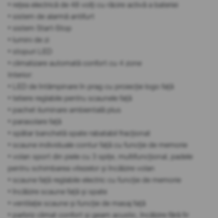
• rețea electrică de 48 volți cu răcire activă a bateriei
• sistem de alarmă antifurt
• sistem Start-Stop
• lumini de zi
• stopuri LED
• climatizare automată confort cu 4 zone
Interior:
• LED de întâmpinare în prag cu proiecție logo față
• tetiere reglabile pentru scaunele față
• pachet iluminare ambientală plus
• parasolare față
• spătar banchetă spate rabatabil fracționat
• scaune individuale contur față cu funcție de memorie
• volan sport din piele cu 3 spițe, multifuncțional, padele
pentru schimbarea vitezelor și încălzire volan
• scaune față reglabile electric cu funcție de memorie
• încălzire scaune față și spate
• ventilație scaune și funcție de masaj față
• parbriz climat confort și geam acustic, încălzire fără fir