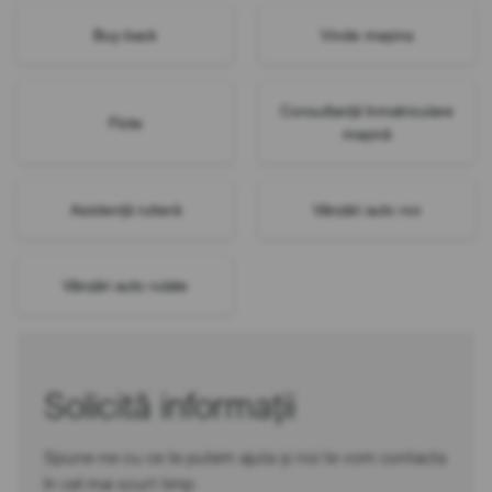
Buy-back
Vinde mașina
Consultanță înmatriculare
Flote
mașină
Asistență rutieră
Vânzări auto noi
Vânzări auto rulate
Solicită informații
Spune-ne cu ce te putem ajuta și noi te vom contacta
în cel mai scurt timp