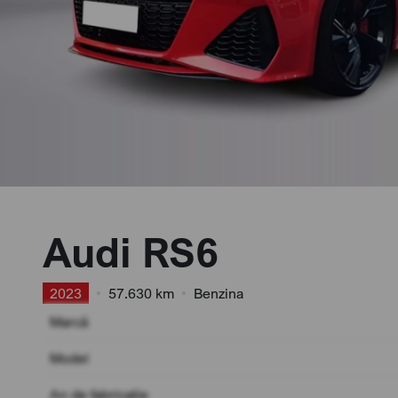
Audi RS6
2023
•
57.630 km
•
Benzina
Marcă
Model
An de fabricație