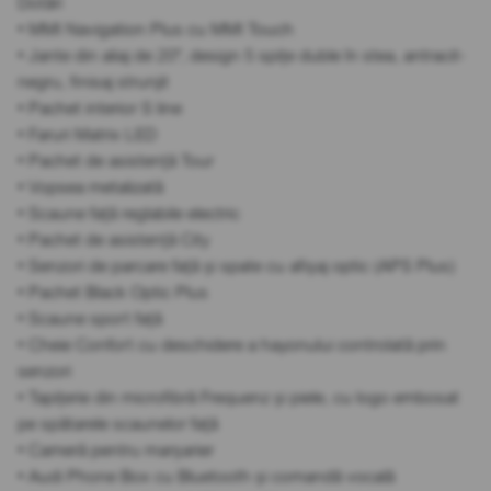
Dotări
• MMI Navigation Plus cu MMI Touch
• Jante din aliaj de 20", design 5 spițe duble în stea, antracit-
negru, finisaj strunjit
• Pachet interior S line
• Faruri Matrix LED
• Pachet de asistență Tour
• Vopsea metalizată
• Scaune față reglabile electric
• Pachet de asistență City
• Senzori de parcare față și spate cu afișaj optic (APS Plus)
• Pachet Black Optic Plus
• Scaune sport față
• Cheie Confort cu deschidere a hayonului controlată prin
senzori
• Tapițerie din microfibră Frequenz și piele, cu logo embosat
pe spătarele scaunelor față
• Cameră pentru marșarier
• Audi Phone Box cu Bluetooth și comandă vocală