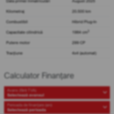
Data primei înmatriculări
August 2025
Kilometraj
20.500 km
Combustibil
Hibrid Plug-In
3
Capacitate cilindrică
1984 cm
Putere motor
299 CP
Tracțiune
4x4 (automat)
Calculator Finanțare
Avans (fără TVA)
Selectează avansul
Perioada de finanțare (ani)
Selectează perioada