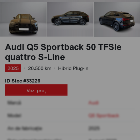
Audi Q5 Sportback 50 TFSIe
quattro S-Line
2025
•
20.500 km
•
Hibrid Plug-In
ID Stoc #33226
Vezi preț
Marcă
Audi
Model
Q5 Sportback
An de fabricație
2025