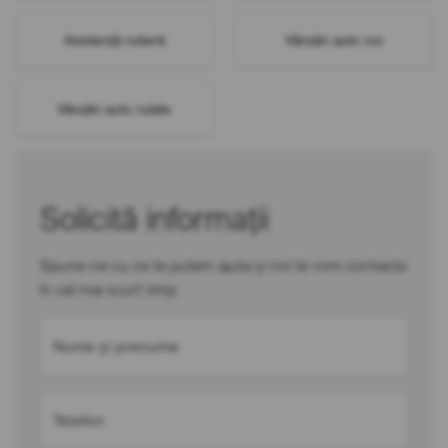
Asistență rutieră
Vânzări auto noi
Vânzări auto rulate
Solicită informații
Spune-ne cu ce te putem ajuta și noi te vom contacta
în cel mai scurt timp
Nume și prenume
Telefon