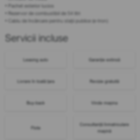
• Pachet exterior lucios
• Rezervor de combustibil de 54 litri
• Cablu de încărcare pentru stații publice (e-tron)
Servicii incluse
Leasing auto
Garanție extinsă
Livrare în toată țara
Revizie gratuită
Buy-back
Vinde mașina
Consultanță înmatriculare
Flote
mașină