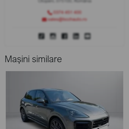
Otopeni, 075100, România
0374 451 400
sales@bcchauto.ro
Mașini similare