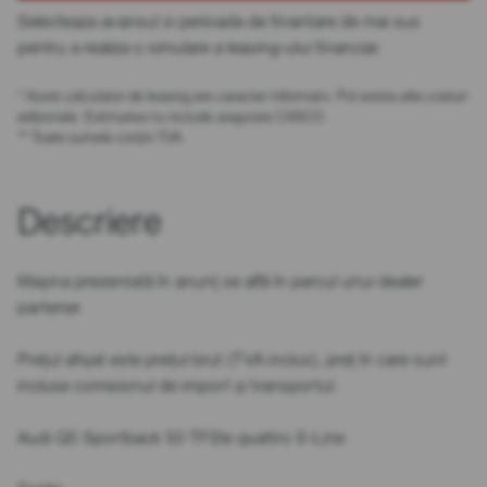
Selecteaza avansul si perioada de finantare de mai sus
pentru a realiza o simulare a leasing-ului financiar.
* Acest calculator de leasing are caracter informativ. Pot exista alte costuri
adiționale. Estimarea nu include asigurare CASCO.
** Toate sumele conțin TVA.
Descriere
Mașina prezentată în anunț se află în parcul unui dealer
partener.
Prețul afișat este prețul brut (TVA inclus), preț în care sunt
incluse comisionul de import și transportul.
Audi Q5 Sportback 50 TFSIe quattro S-Line