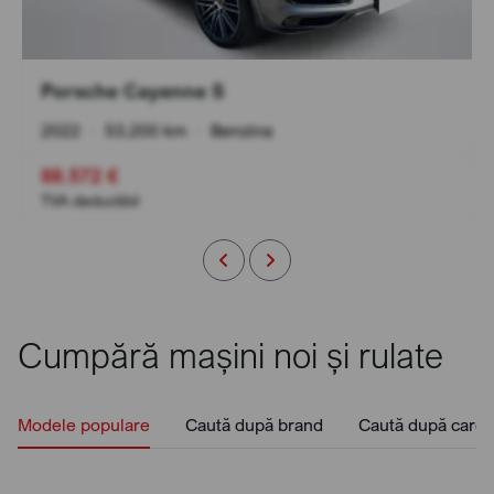
Porsche Cayenne S
2022
•
53.200 km
•
Benzina
88.572 €
TVA deductibil
Cumpără mașini noi și rulate
Modele populare
Caută după brand
Caută după caros