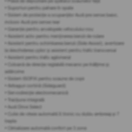
• Plasă de depozitare pe spătarul scaunelor față
• Suporturi pentru pahare în spate
• Sistem de protecție a ocupanților Audi pre sense basic,
inclusiv Audi pre sense rear
• Garanție pentru anvelopele vehiculului nou
• Asistent activ pentru menținerea benzii de rulare
• Asistent pentru schimbarea benzii (Side Assist), avertizare
la deschiderea ușilor și asistent pentru trafic transversal
• Asistent pentru trafic aglomerat
• Coloană de direcție reglabilă mecanic pe înălțime și
adâncime
• Sistem ISOFIX pentru scaune de copii
• Airbaguri cortină (Sideguard)
• Servodirecție electromecanică
• Tracțiune integrală
• Audi Drive Select
• Cutie de viteze automată S tronic cu dublu ambreiaj și 7
trepte
• Climatizare automată confort pe 3 zone