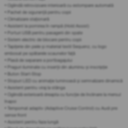
• Oglindă retrovizoare interioară cu estompare automată
• Pachet de siguranță pentru copii
• Climatizare staționară
• Asistent la pornirea în rampă (Hold Assist)
• Porturi USB pentru pasagerii din spate
• Sistem electric de blocare pentru copii
• Tapițerie din piele și material textil Sequenz, cu logo
embosat pe spătarele scaunelor față
• Plasă de separare a portbagajului
• Praguri iluminate cu inserții din aluminiu și inscripție
• Buton Start-Stop
• Stopuri LED cu animație luminoasă și semnalizare dinamică
• Asistent pentru viraj la stânga
• Oglindă exterioară dreapta cu funcție de înclinare la mersul
înapoi
• Tempomat adaptiv (Adaptive Cruise Control) cu Audi pre
sense front
• Asistent pentru faza lungă