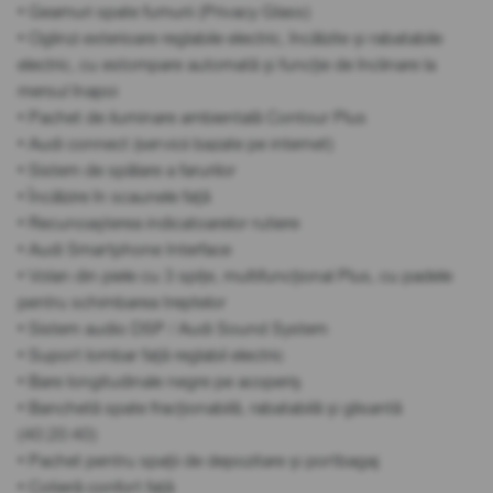
• Geamuri spate fumurii (Privacy Glass)
• Oglinzi exterioare reglabile electric, încălzite și rabatabile
electric, cu estompare automată și funcție de înclinare la
mersul înapoi
• Pachet de iluminare ambientală Contour Plus
• Audi connect (servicii bazate pe internet)
• Sistem de spălare a farurilor
• Încălzire în scaunele față
• Recunoașterea indicatoarelor rutiere
• Audi Smartphone Interface
• Volan din piele cu 3 spițe, multifuncțional Plus, cu padele
pentru schimbarea treptelor
• Sistem audio DSP / Audi Sound System
• Suport lombar față reglabil electric
• Bare longitudinale negre pe acoperiș
• Banchetă spate fracționabilă, rabatabilă și glisantă
(40:20:40)
• Pachet pentru spații de depozitare și portbagaj
• Cotieră confort față