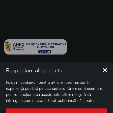
© 2026 BCCH Group Switzerland AG. Toate drepturile
Respectăm alegerea ta
rezervate.
Platfomă dezvoltată de Workleto.
Folosim cookie-uri pentru a-ți oferi cea mai bună
BCCH Auto Switzerland este o marcă a societății
BCCH
experiență posibilă pe bcchauto.ro. Unele sunt esențiale
Group Switzerland AG
pentru funcționarea acestui site, altele ne ajută să
Sediu social: David Business Center, Str. Erou Iancu Nicolae
înțelegem cum utilizezi site-ul, astfel încât să țl putem
nr. 29, Voluntari, Ilfov
îmbunătăți. De asemenea, este posibil să folosim cookie-
Nr. de înregistrare la Registrul Comerțului J2022004957230,
uri în scopuri de targetare. Apasă pe „Acceptă toate”