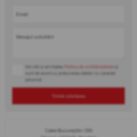
Email
Mesajul solicitării
Am citit și am înțeles
Politica de confidențialitate
și
sunt de acord cu prelucrarea datelor cu caracter
personal
Trimite solicitarea
Calea Bucureștilor 289