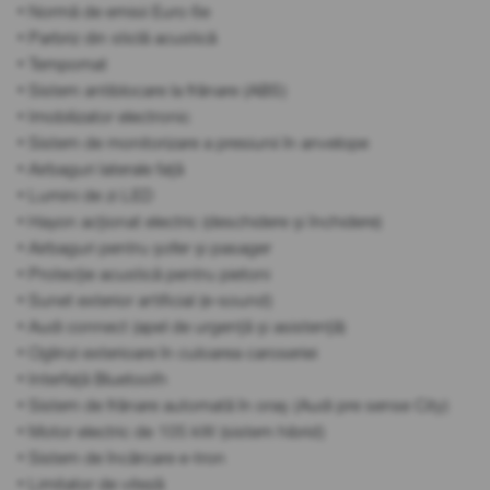
• Normă de emisii Euro 6e
• Parbriz din sticlă acustică
• Tempomat
• Sistem antiblocare la frânare (ABS)
• Imobilizator electronic
• Sistem de monitorizare a presiunii în anvelope
• Airbaguri laterale față
• Lumini de zi LED
• Hayon acționat electric (deschidere și închidere)
• Airbaguri pentru șofer și pasager
• Protecție acustică pentru pietoni
• Sunet exterior artificial (e-sound)
• Audi connect (apel de urgență și asistență)
• Oglinzi exterioare în culoarea caroseriei
• Interfață Bluetooth
• Sistem de frânare automată în oraș (Audi pre sense City)
• Motor electric de 105 kW (sistem hibrid)
• Sistem de încărcare e-tron
• Limitator de viteză