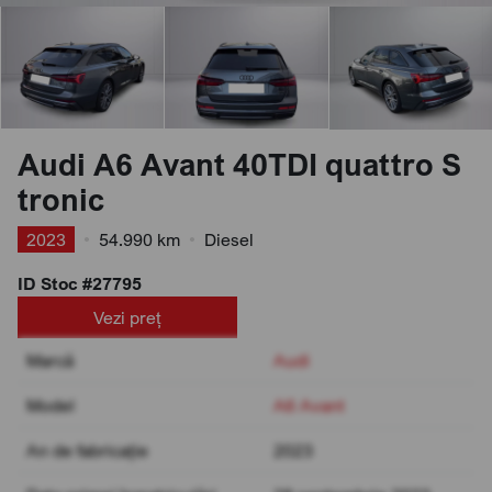
Audi A6 Avant 40TDI quattro S
tronic
2023
•
54.990 km
•
Diesel
ID Stoc #27795
Vezi preț
Marcă
Audi
Model
A6 Avant
An de fabricație
2023