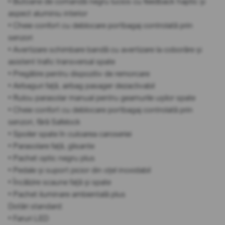
• Butoane de comandă negru lucios cu feedback haptic și
aspect aluminiu interior
• Cheie confort cu deblocare portbagaj controlată prin
senzori
• Avertizare schimbare bandă cu avertizare la coborâre și
asistent trafic transversal spate
• Pregătire pentru dispozitiv de remorcare
• Airbaguri față, airbag pasager dezactivabil
• Rulou parasolar manual pentru geamurile ușilor spate
• Cheie confort cu deblocare portbagaj controlată prin
senzori, fără Safelock
• Spoiler spate în culoarea caroseriei
• Parasolare față, glisante
• Pachet optic negru plus
• Pedale și suport picior din oțel inoxidabil
• Încălzire scaune față și spate
• Pachet iluminare ambientală plus
Dotări standard:
• Faruri LED