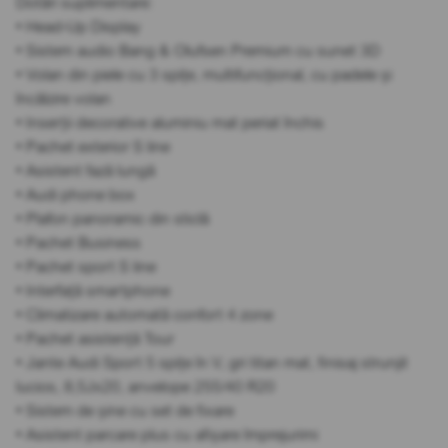
Dotări suplimentare:
• Head-Up Display
• Sistem audio Bang & Olufsen Premium cu sunet 3D
• Volan din piele cu 3 spițe, multifuncțional, cu padele și
încălzire volan
• Inserții decorative aluminiu mat periat închis
• Pachet exterior S line
• Asistent fază lungă
• Audi phone box
• Plafon panoramic din sticlă
• Pachet Business
• Pachet sport S line
• Interfață smartphone
• Climatizare automată confort 4 zone
• Pachet asistență Tour
• Jante Audi Sport 5 spițe în V, gri titan mat, finisaj strunjit
lucios, 8,5Jx20, anvelope 255/40 R20
• Sistem de șine cu set de fixare
• Asistent parcare plus cu afișare împrejurimi