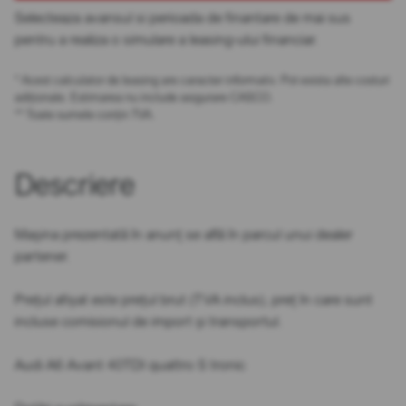
Selecteaza avansul si perioada de finantare de mai sus
pentru a realiza o simulare a leasing-ului financiar.
* Acest calculator de leasing are caracter informativ. Pot exista alte costuri
adiționale. Estimarea nu include asigurare CASCO.
** Toate sumele conțin TVA.
Descriere
Mașina prezentată în anunț se află în parcul unui dealer
partener.
Prețul afișat este prețul brut (TVA inclus), preț în care sunt
incluse comisionul de import și transportul.
Audi A6 Avant 40TDI quattro S tronic