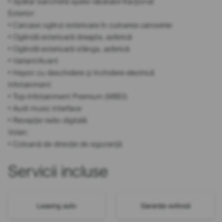
• Spătar banchetă spate rabatabil fracționat
Exterior:
• Carcase oglinzi exterioare în culoarea caroseriei
• Oglindă exterioară dreapta, asferică
• Oglindă exterioară stânga, asferică
• Variant/Avant
• Hayon cu deschidere și închidere electrică
Infotainment:
• Top-Infotainment Premium (MIB3)
• Audi music interface
• Recepție radio digitală
Volan:
• Coloană de direcție de siguranță
Servicii incluse
Leasing auto
Garanție extinsă