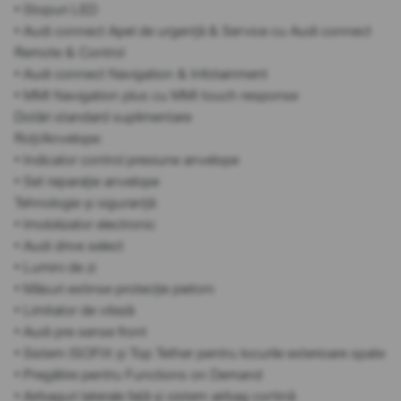
• Stopuri LED
• Audi connect Apel de urgență & Service cu Audi connect
Remote & Control
• Audi connect Navigation & Infotainment
• MMI Navigation plus cu MMI touch response
Dotări standard suplimentare
Roți/Anvelope:
• Indicator control presiune anvelope
• Set reparație anvelope
Tehnologie și siguranță:
• Imobilizator electronic
• Audi drive select
• Lumini de zi
• Măsuri extinse protecție pietoni
• Limitator de viteză
• Audi pre sense front
• Sistem ISOFIX și Top Tether pentru locurile exterioare spate
• Pregătire pentru Functions on Demand
• Airbaguri laterale față și sistem airbag cortină