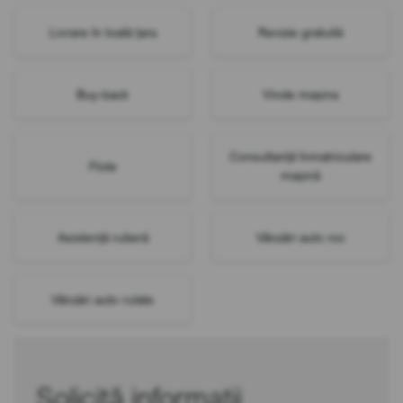
Livrare în toată țara
Revizie gratuită
Buy-back
Vinde mașina
Consultanță înmatriculare
Flote
mașină
Asistență rutieră
Vânzări auto noi
Vânzări auto rulate
Solicită informații