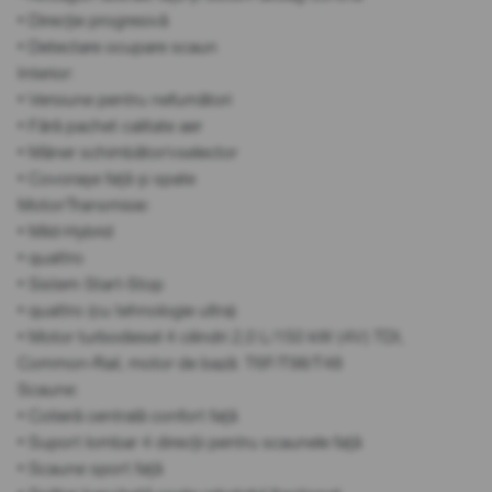
• Direcție progresivă
• Detectare ocupare scaun
Interior:
• Versiune pentru nefumători
• Fără pachet calitate aer
• Mâner schimbător/vselector
• Covorașe față și spate
Motor/Transmisie:
• Mild-Hybrid
• quattro
• Sistem Start-Stop
• quattro (cu tehnologie ultra)
• Motor turbodiesel 4 cilindri 2,0 L/150 kW (4V) TDI,
Common-Rail, motor de bază: T6F/T98/T48
Scaune:
• Cotieră centrală confort față
• Suport lombar 4 direcții pentru scaunele față
• Scaune sport față