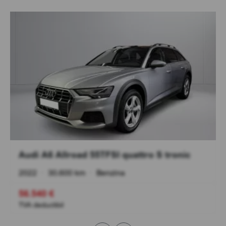
Audi A6 Allroad 55TFSI quattro S tronic
2022
•
30.600 km
•
Benzina
56.540 €
TVA deductibil