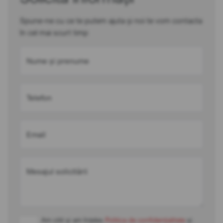
Spune-ne cu ce te putem ajuta și noi te vom contacta
în cel mai scurt timp
Nume și prenume
Telefon
Email
Mesajul solicitării
Am citit și am înțeles
Politica de confidențialitate
și