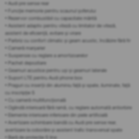
• Audi pre sense rear
• Funcție memorie pentru scaunul șoferului
• Rezervor combustibil cu capacitate mărită
• Asistent adaptiv pentru viteză cu limitator de viteză,
asistent de eficiență, evitare și virare
• Parbriz cu confort climatic și geam acustic, încălzire fără fir
• Cameră marșarier
• Suspensie cu reglare a amortizoarelor
• Pachet depozitare
• Geamuri acustice pentru uși și geamuri laterale
• Suport LTE pentru Audi phone box
• Praguri cu inserții din aluminiu față și spate, iluminate, față
cu inscripție S
• Cu cameră multifuncțională
• Oglindă interioară fără ramă, cu reglare automată antiorbire
• Elemente interioare inferioare din piele artificială
• Avertizare schimbare bandă cu Audi pre sense rear,
avertizare la coborâre și asistent trafic transversal spate
• Bară de protecție S line