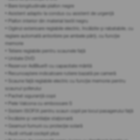
• Bare longitudinale plafon negre
• Asistent adaptiv la condus cu asistent de urgență
• Plafon interior din material textil negru
• Oglinzi exterioare reglabile electric, încălzite și rabatabile, cu
reglare automată antiorbire pe ambele părți, cu funcție
memorie
• Tetiere reglabile pentru scaunele față
• Unitate DVD
• Rezervor AdBlue® cu capacitate mărită
• Recunoaștere indicatoare rutiere bazată pe cameră
• Scaune față reglabile electric cu funcție memorie pentru
scaunul șoferului
• Pachet siguranță copii
• Piele Valcona cu embossare S
• Sistem ISOFIX pentru scaun copil pe locul pasagerului față
• Încălzire și ventilație staționară
• Geamuri fumurii cu protecție solară
• Audi virtual cockpit plus