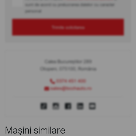
sunt de acord cu prelucrarea datelor cu caracter
personal
Trimite solicitarea
Calea Bucureștilor 289
Otopeni, 075100, România
0374 451 400
sales@bcchauto.ro
Mașini similare