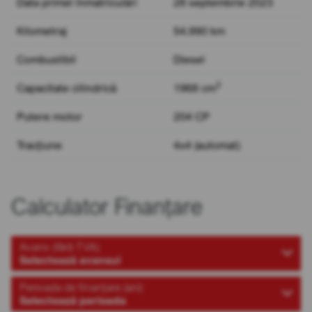
Data primei înmatriculări
28 septembrie 2023
Kilometraj
54.990 km
Combustibil
Diesel
3
Capacitate cilindrică
1968 cm
Putere motor
204 CP
Tracțiune
4x4 (automat)
Calculator Finanțare
Avans (fără TVA)
Selectează avansul
Perioada de finanțare (ani)
Selectează perioada