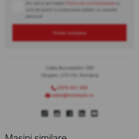
Am citit și am înțeles
Politica de confidențialitate
și
sunt de acord cu prelucrarea datelor cu caracter
personal
Trimite solicitarea
Calea Bucureștilor 289
Otopeni, 075100, România
0374 451 400
sales@bcchauto.ro
Mașini similare