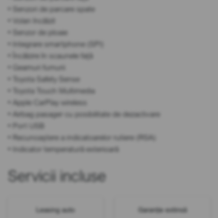
• Senzori de parcare spate
• Volan încălzit
• Senzor de ploaie
• Integrare smartphone (SPI)
• Încălzire în scaunele față
• Geamuri fumurii
• Toyota Safety Sense
• Toyota Touch Multimedia
• Apple CarPlay wireless
• Airbag pasager cu posibilitate de dezactivare
• Port USB
• Recunoaștere a indicatoarelor rutiere (RSA)
• Indicator temperatură exterioară
Servicii incluse
Leasing auto
Garanție extinsă