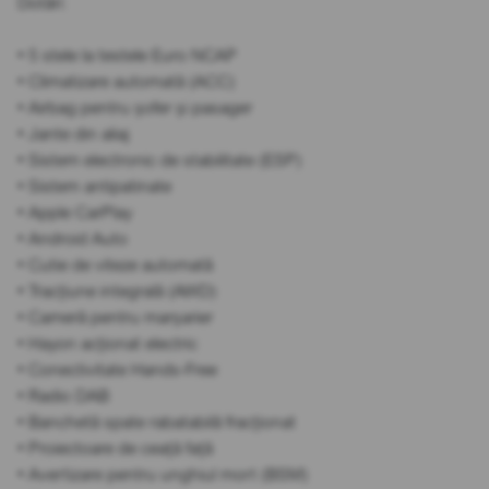
Dotări:
• 5 stele la testele Euro NCAP
• Climatizare automată (ACC)
• Airbag pentru șofer și pasager
• Jante din aliaj
• Sistem electronic de stabilitate (ESP)
• Sistem antipatinate
• Apple CarPlay
• Android Auto
• Cutie de viteze automată
• Tracțiune integrală (AWD)
• Cameră pentru marșarier
• Hayon acționat electric
• Conectivitate Hands-Free
• Radio DAB
• Banchetă spate rabatabilă fracționat
• Proiectoare de ceață față
• Avertizare pentru unghiul mort (BSM)