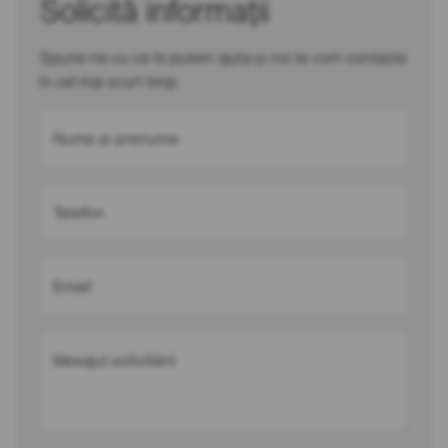
Solicită informații
Spune-ne cu ce te putem ajuta și noi te vom contacta
în cel mai scurt timp
Nume și prenume
Telefon
Email
Mesajul solicitării