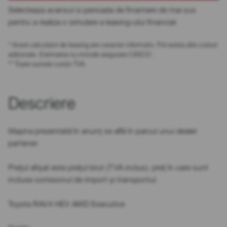
Selecteaza avansul si perioada de finantare de mai sus
pentru a realiza o simulare a leasing-ului financiar.
* Acest calculator de leasing are caracter informativ. Pot exista alte costuri
adiționale. Estimarea nu include asigurare CASCO.
** Toate sumele conțin TVA.
Descriere
Mașina prezentată în anunț se află în parcul unui dealer
partener.
Prețul afișat este prețul brut (TVA inclus), preț în care sunt
incluse comisionul de import și transportul.
Toyota RAV4 HEV AWD Executive