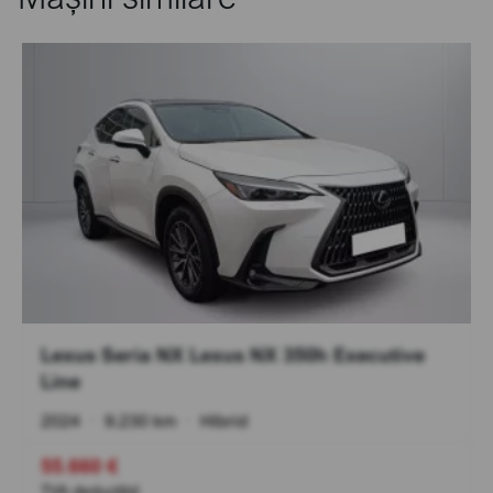
Lexus Seria NX Lexus NX 350h Executive
Line
2024
•
9.230 km
•
Hibrid
55.660 €
TVA deductibil