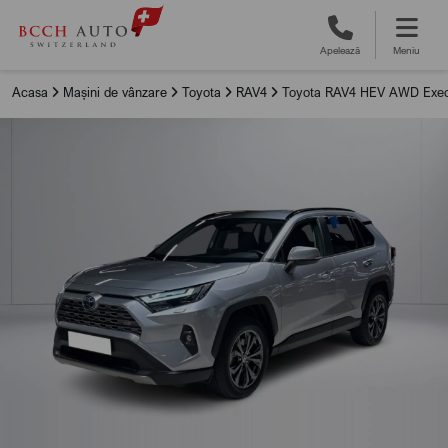
Apelează
Meniu
Acasa
Mașini de vânzare
Toyota
RAV4
Toyota RAV4 HEV AWD Exec