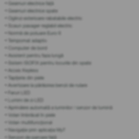
• Geamuri electrice față
• Geamuri electrice spate
• Oglinzi exterioare rabatabile electric
• Scaun pasager reglabil electric
• Normă de poluare Euro 6
• Tempomat adaptiv
• Computer de bord
• Asistent pentru faza lungă
• Sistem ISOFIX pentru locurile din spate
• Acces Keyless
• Tapițerie din piele
• Avertizare la părăsirea benzii de rulare
• Faruri LED
• Lumini de zi LED
• Aprindere automată a luminilor / senzor de lumină
• Volan îmbrăcat în piele
• Volan multifuncțional
• Navigație prin aplicația MyT
• Senzori de parcare față