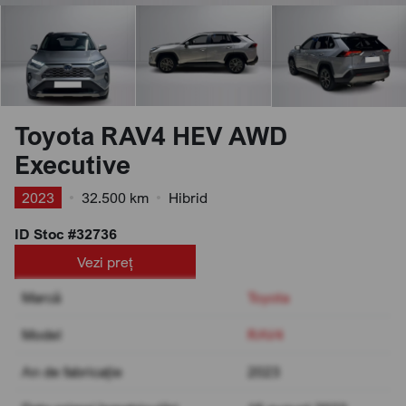
Toyota RAV4 HEV AWD
Executive
2023
•
32.500 km
•
Hibrid
ID Stoc #32736
Vezi preț
Marcă
Toyota
Model
RAV4
An de fabricație
2023