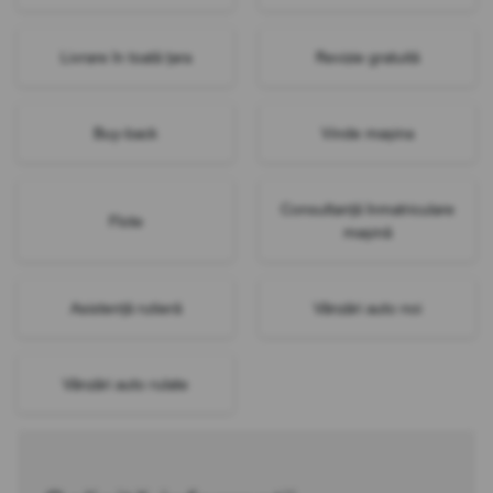
Livrare în toată țara
Revizie gratuită
Buy-back
Vinde mașina
Consultanță înmatriculare
Flote
mașină
Asistență rutieră
Vânzări auto noi
Vânzări auto rulate