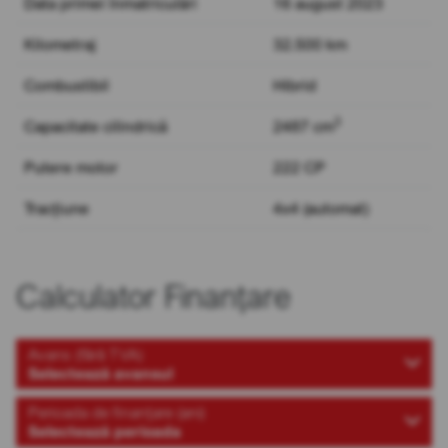
Data primei înmatriculări
16 august 2023
Kilometraj
32.500 km
Combustibil
Hibrid
3
Capacitate cilindrică
2487 cm
Putere motor
222 CP
Tracțiune
4x4 (automat)
Calculator Finanțare
Avans (fără TVA)
Selectează avansul
Perioada de finanțare (ani)
Selectează perioada