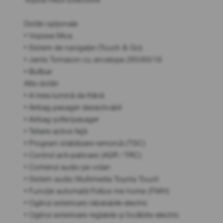
Dotări opționale
• Vopsea Mica
• Sistem de navigație (Touch & Go)
• Jante Tomason cu anvelope 265/60/18
• Bullbar
Alte dotări
• A treia lumină de frână
• Airbag pasager dezactivabil
• Airbag șofer/pasager
• Tetiere active față
• Program stabilizare remorcă (TSC)
• Control anti-patinare (ASR / TRC)
• Comenzi audio pe volan
• Sistem audio Multimedia Toyota Touch
• Funcție automată Follow me home (FMH)
• Oglinzi exterioare rabatabile electric
• Oglinzi exterioare reglabile și încălzite electric