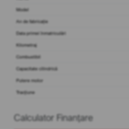
Model
An de fabricație
Data primei înmatriculări
Kilometraj
Combustibil
Capacitate cilindrică
Putere motor
Tracțiune
Calculator Finanțare