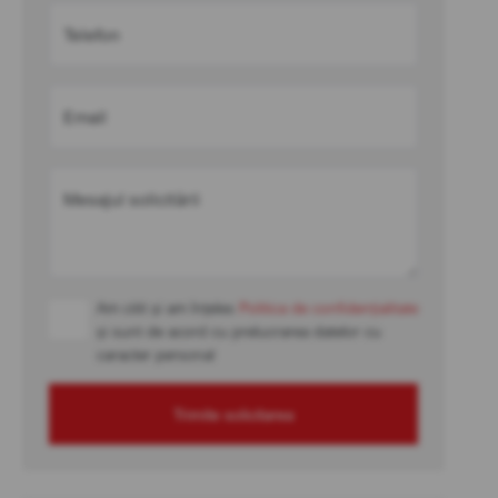
Telefon
Email
Mesajul solicitării
Am citit și am înțeles
Politica de confidențialitate
și sunt de acord cu prelucrarea datelor cu
caracter personal
Trimite solicitarea