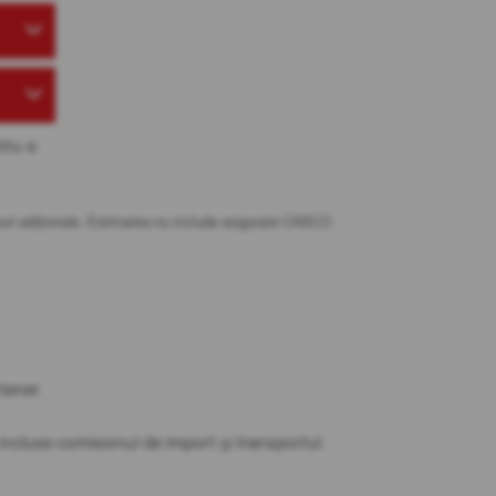
tru a
osturi adiționale. Estimarea nu include asigurare CASCO.
tener.
t incluse comisionul de import și transportul.