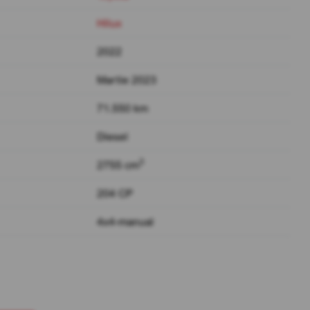
Hilux
2022
Martie 2023
71.550 km
Diesel
3
2755 cm
204 CP
4x4-manual