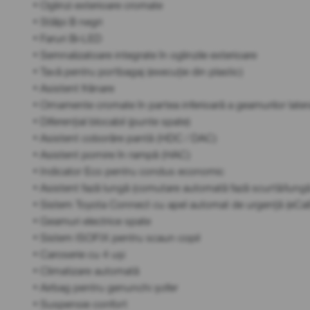
• Oglinzi exterioare cromate
• Stâlpi B negri
• Faruri Bi-LED
• Semnalizatoare integrate în oglinzile exterioare
• Tavă pentru portbagaj (execuție din plastic)
• Asistent frânare
• Ornamente cromate în partea inferioară a geamurilor later
• Diferențial blocabil (punte spate)
• Asistent coborâre pantă (HDC / DAC)
• Asistent pornire în rampă (HAC)
• Indicator Eco pentru condus economic
• Asistent fază lungă (comutare automată fază scurtă/lung
• Sistem Toyota Connect cu apel automat de urgență (eCall
• Geamuri electrice spate
• Sistem ISOFIX pentru scaun copil
• Caroserie cu 4 uși
• Climatizare automată
• Airbag pentru genunchi șofer
• Suspensie confort