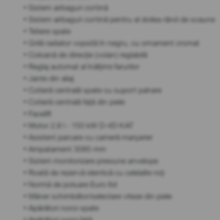
• Sistem airbaguri cortină
• Sistem airbaguri cortină pentru al doilea rând de scaune
• Tetiere spate
• Grilă radiator vopsită în negru, cu ornament cromat
• Coloană de direcție (volan) reglabilă
• Reglaj automat al înălțimii farurilor
• Jante din aliaj
• Cotieră centrală spate cu suport pahare
• Cotieră centrală față din piele
• Facelift
• Motor 2,8 l - 150 kW D-4D KAT
• Asistent parcare cu cameră marșarier
• Ampatament 3085 mm
• Sistem monitorizare presiune anvelope
• Roată de rezervă identică cu celelalte roți
• Normă de poluare Euro 6d
• Mâner schimbător/selectare viteze din piele
• Apărători noroi spate
• Apărători noroi față