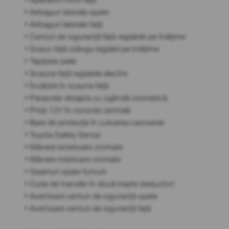
• Airbaguri laterale spate
• Airbaguri laterale față
• Centuri de siguranță față reglabile pe înălțime
• Scaun față stânga reglabil pe înălțime
• Tapițerie piele
• Scaune față reglabile electric
• Încălzire în scaune față
• Parasolar dreapta cu oglindă cosmetică
• Priză 12V în consola centrală
• Bare de protecție în culoarea caroseriei
• Toyota Safety Sense
• Mânere exterioare cromate
• Mânere interioare cromate
• Geamuri spate fumurii
• Cutie de transfer în două trepte (reductor)
• Avertizare centuri de siguranță spate
• Avertizare centuri de siguranță față