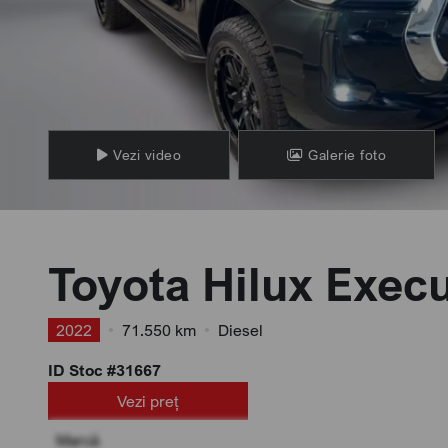
Vezi video
Galerie foto
Toyota Hilux Execu
2022
•
71.550 km
•
Diesel
ID Stoc #31667
Vezi preț
Marcă