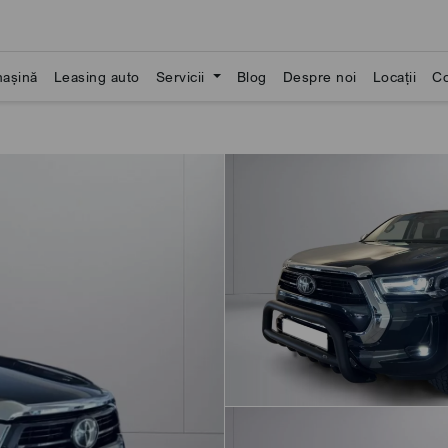
așină
Leasing auto
Servicii
Blog
Despre noi
Locații
Co