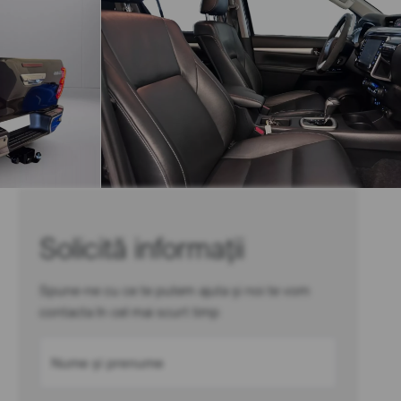
Solicită informații
Spune-ne cu ce te putem ajuta și noi te vom
contacta în cel mai scurt timp
Nume și prenume