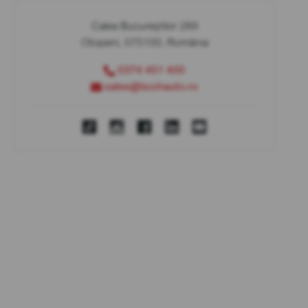
Calea Bucureștilor 289
Otopeni, 075100, România
0374 451 400
sales@bcchauto.ro